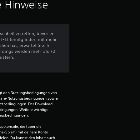
i
e Hinweise
t
t
chheit zu retten, bevor er
-Elitemitglieder, mit mehr
l
hen hat, erwartet Sie. In
erdings werden mehr als 70
i
istern.
c
h
e
egt den Nutzungsbedingungen von 
ware-Nutzungsbedingungen sowie 
satzbedingungen. Der Download 
B
dingungen. Weitere wichtige 
ungsbedingungen.
e
ptkonsole, die (über die 
w
ne-Spiel“) mit deinem Konto 
ielen. Du kannst den Inhalt auch 