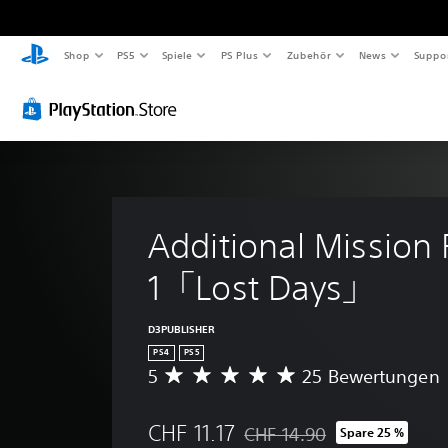
Shop
PS5
Spiele
PS Plus
Zubehör
News
Suppo
Additional Mission 
1「Lost Days」
D3PUBLISHER
PS4
PS5
5
25 Bewertungen
D
u
r
CHF 11.17
CHF 14.90
Spare 25 %
c
Preisnachlass gegenüber dem O