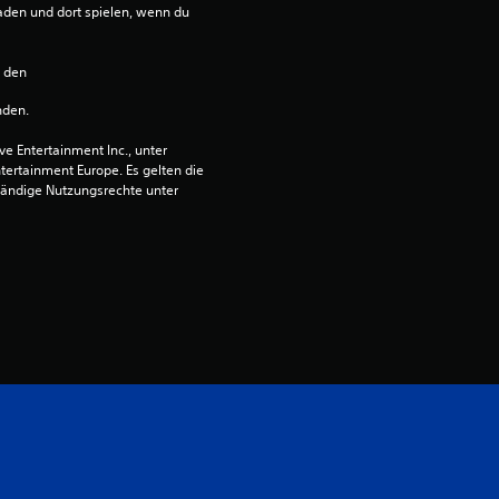
den und dort spielen, wenn du 
e
r
n den 
nden.
t
 Entertainment Inc., unter 
u
ntertainment Europe. Es gelten die 
ändige Nutzungsrechte unter 
n
g
:
5
v
o
n