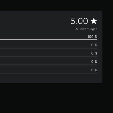
D
5.00
u
25 Bewertungen
100 %
r
0 %
c
0 %
h
0 %
0 %
s
c
h
n