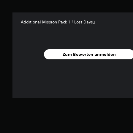
t
u
n
g
Additional Mission Pack 1「Lost Days」
e
n
Zum Bewerten anmelden