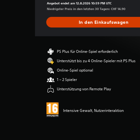
h
Angebot endet am 12.8.2026 10:59 PM UTC
s
Niedrigster Preis in den letzten 30 Tagen: CHF 14.90
c
h
In den Einkaufswagen
n
i
t
t
l
PS Plus für Online-Spiel erforderlich
i
Unterstützt bis zu 4 Online-Spieler mit PS Plus
c
h
Online-Spiel optional
e
B
1 – 2 Spieler
e
Unterstützung von Remote Play
w
e
r
t
Intensive Gewalt, Nutzerinteraktion
u
n
g
:
5