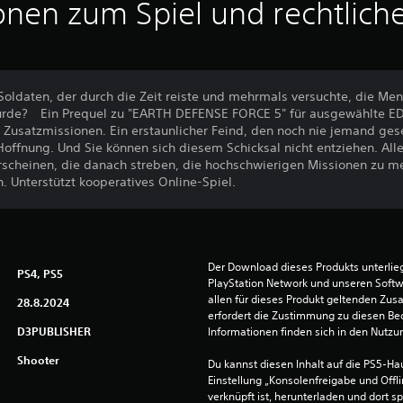
onen zum Spiel und rechtlich
oldaten, der durch die Zeit reiste und mehrmals versuchte, die Mens
wurde? Ein Prequel zu "EARTH DEFENSE FORCE 5" für ausgewählte EDF
 Zusatzmissionen. Ein erstaunlicher Feind, den noch nie jemand gese
offnung. Und Sie können sich diesem Schicksal nicht entziehen. All
rscheinen, die danach streben, die hochschwierigen Missionen zu me
n. Unterstützt kooperatives Online-Spiel.
Der Download dieses Produkts unterli
PS4, PS5
PlayStation Network und unseren Soft
allen für dieses Produkt geltenden Zu
28.8.2024
erfordert die Zustimmung zu diesen Be
D3PUBLISHER
Informationen finden sich in den Nutz
Shooter
Du kannst diesen Inhalt auf die PS5-Hau
Einstellung „Konsolenfreigabe und Offli
verknüpft ist, herunterladen und dort sp