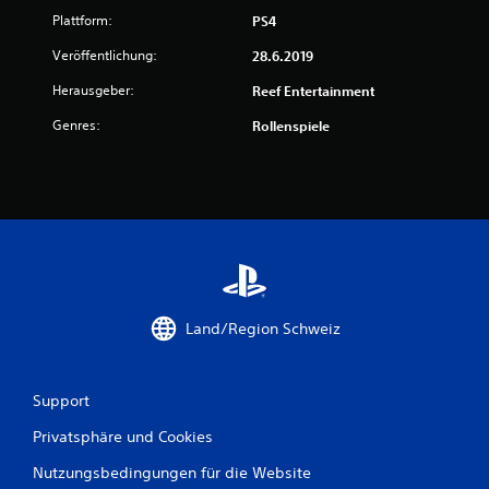
o
Plattform:
PS4
Veröffentlichung:
28.6.2019
n
Herausgeber:
Reef Entertainment
5
Genres:
Rollenspiele
S
t
e
r
Land/Region Schweiz
n
e
Support
n
Privatsphäre und Cookies
a
Nutzungsbedingungen für die Website