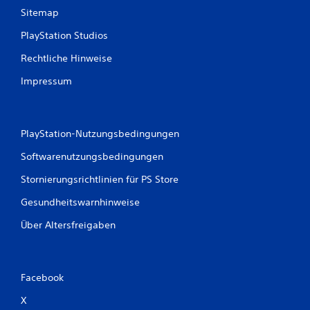
u
Sitemap
s
PlayStation Studios
Rechtliche Hinweise
5
Impressum
B
PlayStation-Nutzungsbedingungen
e
Softwarenutzungsbedingungen
w
Stornierungsrichtlinien für PS Store
e
Gesundheitswarnhinweise
r
Über Altersfreigaben
t
u
Facebook
n
X