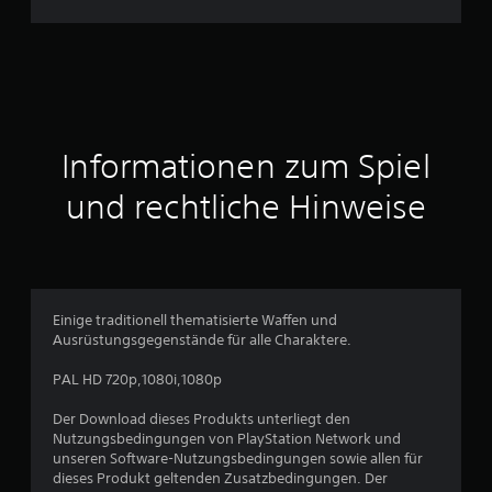
h
n
i
t
Informationen zum Spiel
t
und rechtliche Hinweise
l
i
c
Einige traditionell thematisierte Waffen und
Ausrüstungsgegenstände für alle Charaktere.
h
PAL HD 720p,1080i,1080p
e
Der Download dieses Produkts unterliegt den
B
Nutzungsbedingungen von PlayStation Network und
unseren Software-Nutzungsbedingungen sowie allen für
e
dieses Produkt geltenden Zusatzbedingungen. Der