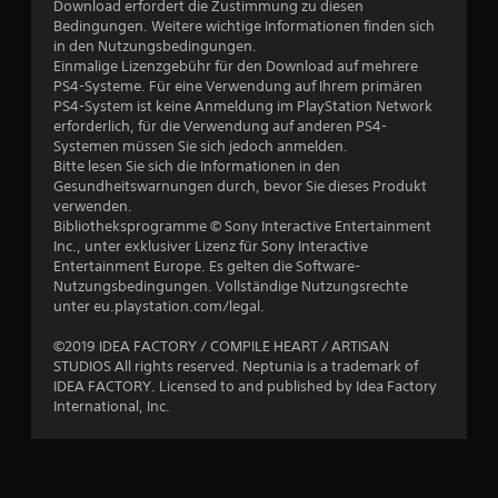
Download erfordert die Zustimmung zu diesen
w
Bedingungen. Weitere wichtige Informationen finden sich
in den Nutzungsbedingungen.
e
Einmalige Lizenzgebühr für den Download auf mehrere
PS4-Systeme. Für eine Verwendung auf Ihrem primären
r
PS4-System ist keine Anmeldung im PlayStation Network
erforderlich, für die Verwendung auf anderen PS4-
t
Systemen müssen Sie sich jedoch anmelden.
Bitte lesen Sie sich die Informationen in den
u
Gesundheitswarnungen durch, bevor Sie dieses Produkt
verwenden.
Bibliotheksprogramme © Sony Interactive Entertainment
n
Inc., unter exklusiver Lizenz für Sony Interactive
Entertainment Europe. Es gelten die Software-
g
Nutzungsbedingungen. Vollständige Nutzungsrechte
unter eu.playstation.com/legal.
:
©2019 IDEA FACTORY / COMPILE HEART / ARTISAN
4
STUDIOS All rights reserved. Neptunia is a trademark of
IDEA FACTORY. Licensed to and published by Idea Factory
.
International, Inc.
4
v