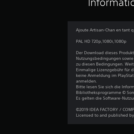
Informati
w
e
r
t
u
n
Ajoute Artisan-Chan en tant 
g
e
PAL HD 720p,1080i,1080p
n
Der Download dieses Produkt
Nutzungsbedingungen sowie a
zu diesen Bedingungen. Weit
Einmalige Lizenzgebühr für 
keine Anmeldung im PlayStat
anmelden.
Bitte lesen Sie sich die Inf
Bibliotheksprogramme © Sony I
Es gelten die Software-Nutz
©2019 IDEA FACTORY / COMPIL
Licensed to and published by 