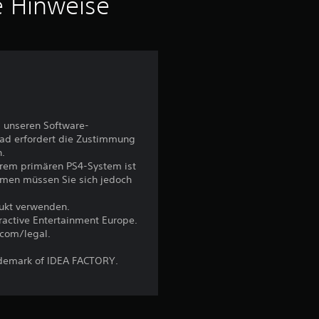
i
e Hinweise
t
t
l
i
 unseren Software-
ad erfordert die Zustimmung
c
n.
hrem primären PS4-System ist
h
emen müssen Sie sich jedoch
e
dukt verwenden.
eractive Entertainment Europe.
.com/legal.
B
ademark of IDEA FACTORY.
e
w