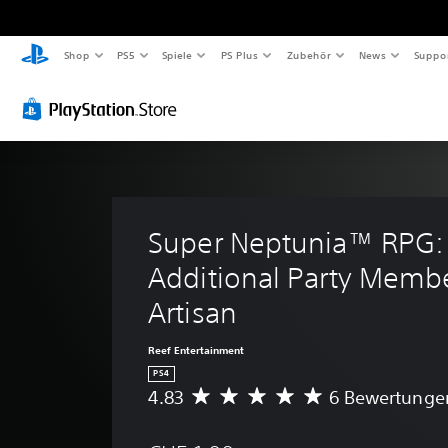
Shop
PS5
Spiele
PS Plus
Zubehör
News
Suppo
Super Neptunia™ RPG:
Additional Party Membe
Artisan
Reef Entertainment
PS4
4.83
6 Bewertunge
D
u
r