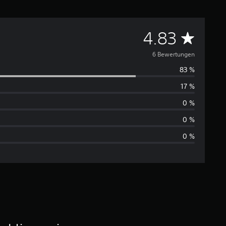
D
4.83
u
6 Bewertungen
83 %
r
17 %
c
0 %
h
0 %
0 %
s
c
h
n