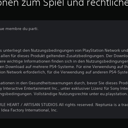
onen zum Spiel und rechtlich
que membre du parti.
s unterliegt den Nutzungsbedingungen von PlayStation Network und
llen für dieses Produkt geltenden Zusatzbedingungen. Der Downlo
ere wichtige Informationen finden sich in den Nutzungsbedingunge
den Download auf mehrere PS4-Systeme. Für eine Verwendung auf I
ion Network erforderlich, für die Verwendung auf anderen PS4-Syst
ormationen in den Gesundheitswarnungen durch, bevor Sie dieses Pro
nteractive Entertainment Inc., unter exklusiver Lizenz für Sony Int
ungsbedingungen. Vollständige Nutzungsrechte unter eu.playstation
E HEART / ARTISAN STUDIOS All rights reserved. Neptunia is a tr
Idea Factory International, Inc.