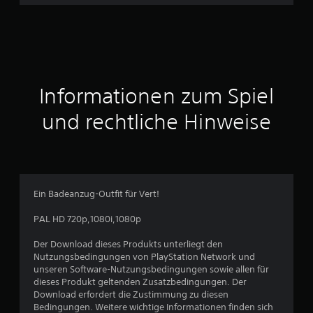
h
n
i
t
Informationen zum Spiel
t
und rechtliche Hinweise
l
i
c
Ein Badeanzug-Outfit für Vert!
h
PAL HD 720p,1080i,1080p
e
Der Download dieses Produkts unterliegt den
Nutzungsbedingungen von PlayStation Network und
B
unseren Software-Nutzungsbedingungen sowie allen für
dieses Produkt geltenden Zusatzbedingungen. Der
e
Download erfordert die Zustimmung zu diesen
Bedingungen. Weitere wichtige Informationen finden sich