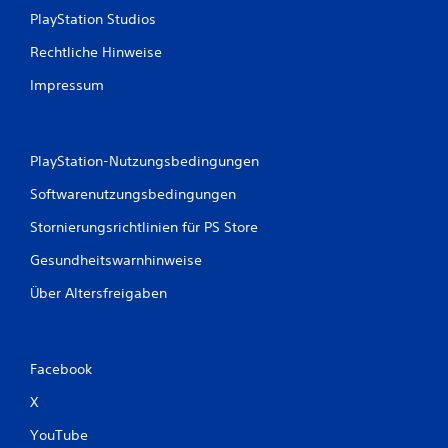
5
PlayStation Studios
Rechtliche Hinweise
B
Impressum
e
w
PlayStation-Nutzungsbedingungen
e
Softwarenutzungsbedingungen
r
Stornierungsrichtlinien für PS Store
t
Gesundheitswarnhinweise
Über Altersfreigaben
u
n
g
Facebook
X
e
YouTube