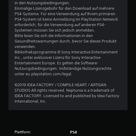
w
in den Nutzungsbedingungen.
Einmalige Lizenzgebühr für den Download auf mehrere
e
PS4-Systeme. Für eine Verwendung auf Ihrem primären
PS4-System ist keine Anmeldung im PlayStation Network
r
erforderlich, für die Verwendung auf anderen PS4-
Systemen müssen Sie sich jedoch anmelden.
t
Bitte lesen Sie sich die Informationen in den
Gesundheitswarnungen durch, bevor Sie dieses Produkt
u
verwenden.
Bibliotheksprogramme © Sony Interactive Entertainment
Inc., unter exklusiver Lizenz für Sony Interactive
n
Entertainment Europe. Es gelten die Software-
Nutzungsbedingungen. Vollständige Nutzungsrechte
g
unter eu.playstation.com/legal.
:
©2019 IDEA FACTORY / COMPILE HEART / ARTISAN
STUDIOS All rights reserved. Neptunia is a trademark of
5
IDEA FACTORY. Licensed to and published by Idea Factory
International, Inc.
v
o
n
Plattform:
PS4