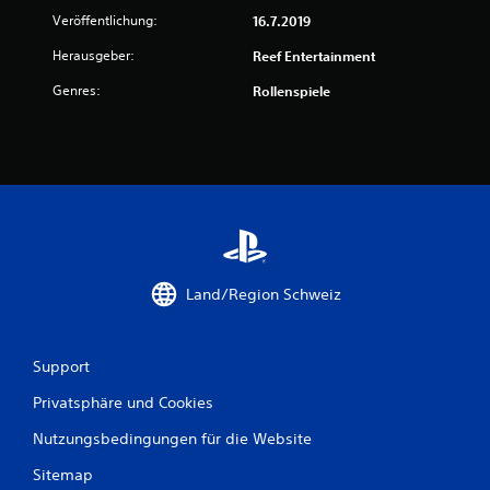
5
Veröffentlichung:
16.7.2019
Herausgeber:
Reef Entertainment
S
Genres:
Rollenspiele
t
e
r
n
e
Land/Region Schweiz
n
a
Support
Privatsphäre und Cookies
u
Nutzungsbedingungen für die Website
s
Sitemap