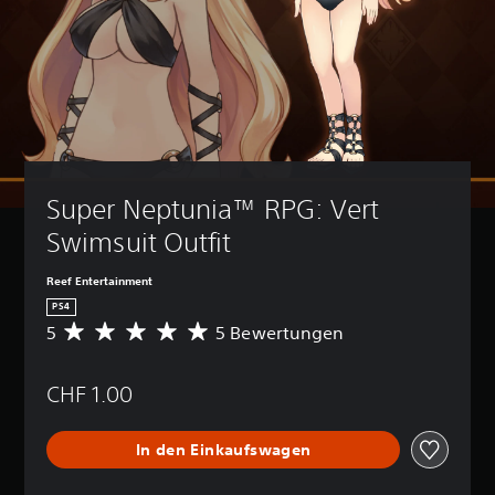
Super Neptunia™ RPG: Vert 
Swimsuit Outfit
Reef Entertainment
PS4
5
5 Bewertungen
D
u
r
CHF 1.00
c
h
s
In den Einkaufswagen
c
h
n