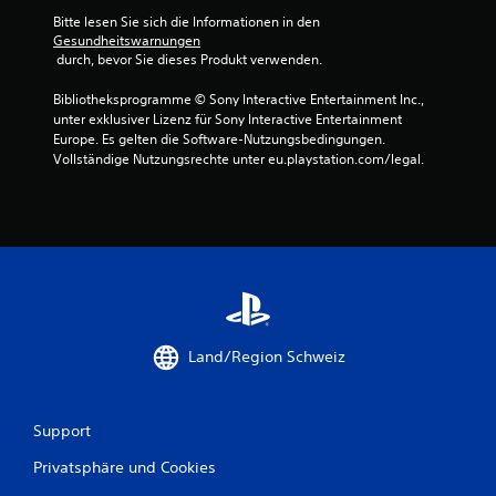
e
e
a
Bitte lesen Sie sich die Informationen in den 
g
r
i
m
Gesundheitswarnungen
o
t
i
 durch, bevor Sie dieses Produkt verwenden.
d
r
e
t
e
a
s
Bibliotheksprogramme © Sony Interactive Entertainment Inc., 
r
u
n
i
unter exklusiver Lizenz für Sony Interactive Entertainment 
i
m
e
Europe. Es gelten die Software-Nutzungsbedingungen. 
n
s
l
Vollständige Nutzungsrechte unter eu.playstation.com/legal.
n
a
e
e
u
i
r
f
c
h
a
h
a
n
t
l
g
e
b
e
r
e
z
z
i
e
u
n
i
u
Land/Region Schweiz
e
g
n
r
t
t
z
e
e
e
D
Support
r
i
i
s
t
n
Privatsphäre und Cookies
c
l
g
h