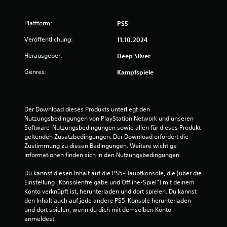
s
n
n
b
e
e
3
e
T
r
Plattform:
PS5
n
a
h
0
k
s
a
Veröffentlichung:
11.10.2024
ö
t
l
2
n
Herausgeber:
Deep Silver
e
b
n
n
e
e
Genres:
Kampfspiele
s
i
n
c
n
g
B
h
e
e
n
s
ä
e
Der Download dieses Produkts unterliegt den 
e
b
n
Nutzungsbedingungen von PlayStation Network und unseren 
l
e
d
w
Software-Nutzungsbedingungen sowie allen für dieses Produkt 
l
s
e
geltenden Zusatzbedingungen. Der Download erfordert die 
n
c
r
Zustimmung zu diesen Bedingungen. Weitere wichtige 
e
a
h
t
Informationen finden sich in den Nutzungsbedingungen.
c
r
w
r
h
ä
e
Du kannst diesen Inhalt auf die PS5-Hauptkonsole, die (über die 
e
n
r
Einstellung „Konsolenfreigabe und Offline-Spiel“) mit deinem 
t
i
k
d
Konto verknüpft ist, herunterladen und dort spielen. Du kannst 
n
t
e
den Inhalt auch auf jede andere PS5-Konsole herunterladen 
u
a
e
n
und dort spielen, wenn du dich mit demselben Konto 
n
n
,
anmeldest.
n
d
Z
d