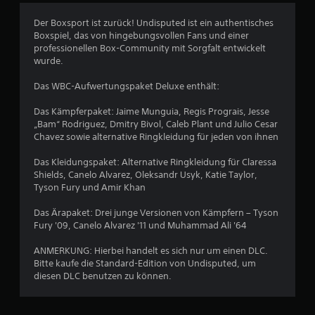
n
e
e
n
n
(
o
Der Boxsport ist zurück! Undisputed ist ein authentisches
5
u
a
t
Boxspiel, das von hingebungsvollen Fans und einer
n
l
w
professionellen Box-Community mit Sorgfalt entwickelt
d
s
e
wurde.
i
o
n
S
n
A
d
Das WBC-Aufwertungspaket Deluxe enthält:
M
k
i
t
e
t
g
Das Kämpferpaket: Jaime Munguia, Regis Prograis, Jesse
n
i
,
„Bam“ Rodriguez, Dmitry Bivol, Caleb Plant und Julio Cesar
e
ü
o
o
Chavez sowie alternative Ringkleidung für jeden von ihnen
s
n
d
r
n
e
e
Das Kleidungspaket: Alternative Ringkleidung für Claressa
a
n
r
Shields, Canelo Alvarez, Oleksandr Usyk, Katie Taylor,
n
v
,
w
Tyson Fury und Amir Khan
i
f
i
g
ü
e
c
Das Ärapaket: Drei junge Versionen von Kämpfern – Tyson
i
r
h
Fury '09, Canelo Alvarez '11 und Muhammad Ali '64
e
d
n
t
r
i
i
ANMERKUNG: Hierbei handelt es sich nur um einen DLC.
e
e
a
g
Bitte kaufe die Standard-Edition von Undisputed, um
n
d
e
diesen DLC benutzen zu können.
,
u
u
F
o
i
a
h
n
r