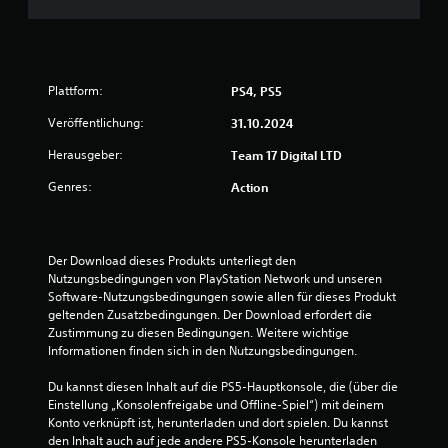
:
4
.
Plattform:
PS4, PS5
4
Veröffentlichung:
31.10.2024
Herausgeber:
Team 17 Digital LTD
3
Genres:
Action
v
o
Der Download dieses Produkts unterliegt den 
n
Nutzungsbedingungen von PlayStation Network und unseren 
Software-Nutzungsbedingungen sowie allen für dieses Produkt 
5
geltenden Zusatzbedingungen. Der Download erfordert die 
Zustimmung zu diesen Bedingungen. Weitere wichtige 
Informationen finden sich in den Nutzungsbedingungen.
S
Du kannst diesen Inhalt auf die PS5-Hauptkonsole, die (über die 
Einstellung „Konsolenfreigabe und Offline-Spiel“) mit deinem 
t
Konto verknüpft ist, herunterladen und dort spielen. Du kannst 
den Inhalt auch auf jede andere PS5-Konsole herunterladen 