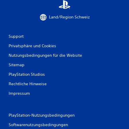
B
e
Land/Region Schweiz
w
e
Support
r
Privatsphäre und Cookies
t
Nutzungsbedingungen für die Website
u
Sitemap
PlayStation Studios
n
Rechtliche Hinweise
g
Impressum
e
n
PlayStation-Nutzungsbedingungen
Softwarenutzungsbedingungen