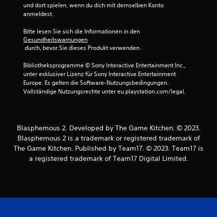
e
und dort spielen, wenn du dich mit demselben Konto 
anmeldest.
r
Bitte lesen Sie sich die Informationen in den 
n
Gesundheitswarnungen
 durch, bevor Sie dieses Produkt verwenden.
e
Bibliotheksprogramme © Sony Interactive Entertainment Inc., 
unter exklusiver Lizenz für Sony Interactive Entertainment 
n
Europe. Es gelten die Software-Nutzungsbedingungen. 
Vollständige Nutzungsrechte unter eu.playstation.com/legal.
a
u
Blasphemous 2. Developed by The Game Kitchen. © 2023.
s
Blasphemous 2 is a trademark or registered trademark of
1
The Game Kitchen. Published by Team17. © 2023. Team17 is
a registered trademark of Team17 Digital Limited.
6
8