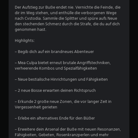
c
Der Aufstieg zur Buße endet nie. Vernichte die Feinde, die
dir im Weg stehen, und enthülle die verborgenen Wege
h
nach Cvstodia. Sammle die Splitter und spüre aufs Neue
den stechenden Schmerz durch die Strafe, die du auf dich
e
genommen hast.
B
Highlights:
e
– Begib dich auf ein brandneues Abenteuer
w
– Mea Culpa bietet erneut brutale Angriffstechniken,
verheerende Kombos und Spezialfähigkeiten
e
– Neue bestialische Hinrichtungen und Fähigkeiten
r
– 2 neue Bosse erwarten deinen Richtspruch
t
– Erkunde 2 große neue Zonen, die vor langer Zeit in
u
Vergessenheit gerieten
– Erlebe ein alternatives Ende für den Büßer
n
– Erweitere dein Arsenal der Buße mit neuen Resonanzen,
g
Fähigkeiten, Gebeten, Rosenkranzperlen und mehr