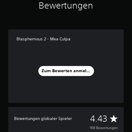
Bewertungen
a
u
s
1
6
8
Blasphemous 2 - Mea Culpa
B
e
w
e
r
t
Zum Bewerten anmelden
u
n
g
e
n
D
4.43
Bewertungen globaler Spieler
u
168 Bewertungen