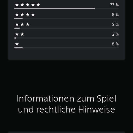
77 %
r
8 %
c
5 %
h
2 %
s
8 %
c
h
n
i
t
Informationen zum Spiel
t
und rechtliche Hinweise
l
i