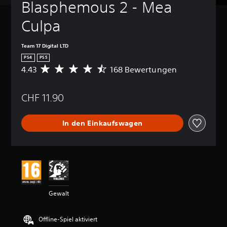
Blasphemous 2 - Mea 
Culpa
Team 17 Digital LTD
PS4
PS5
4.43
168 Bewertungen
D
u
r
CHF 11.90
c
h
s
In den Einkaufswagen
c
h
n
i
t
t
l
i
Gewalt
c
h
e
Offline-Spiel aktiviert
B