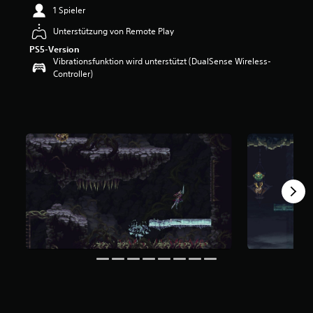
e
1 Spieler
w
Unterstützung von Remote Play
e
r
PS5-Version
t
Vibrationsfunktion wird unterstützt (DualSense Wireless-
u
Controller)
n
g
:
4
.
4
3
v
o
n
5
S
t
e
r
n
e
n