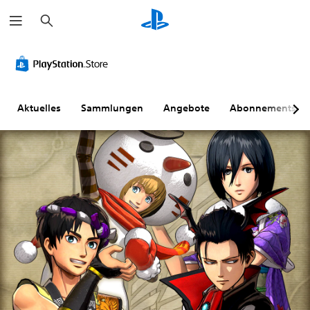
S
u
c
h
e
n
Aktuelles
Sammlungen
Angebote
Abonnements