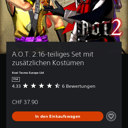
A.O.T. 2:16-teiliges Set mit 
zusätzlichen Kostümen
Koei Tecmo Europe Ltd
PS4
4.33
6 Bewertungen
D
u
r
CHF 37.90
c
h
s
In den Einkaufswagen
c
h
n