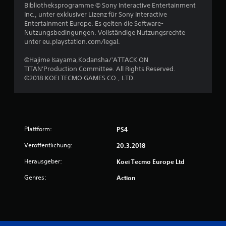
Bibliotheksprogramme © Sony Interactive Entertainment
5
Inc., unter exklusiver Lizenz für Sony Interactive
Entertainment Europe. Es gelten die Software-
Nutzungsbedingungen. Vollständige Nutzungsrechte
unter eu.playstation.com/legal.
S
©Hajime Isayama,Kodansha/'ATTACK ON
t
TITAN'Production Committee. All Rights Reserved.
©2018 KOEI TECMO GAMES CO., LTD.
e
r
n
Plattform:
PS4
e
Veröffentlichung:
20.3.2018
n
Herausgeber:
Koei Tecmo Europe Ltd
Genres:
Action
a
u
s