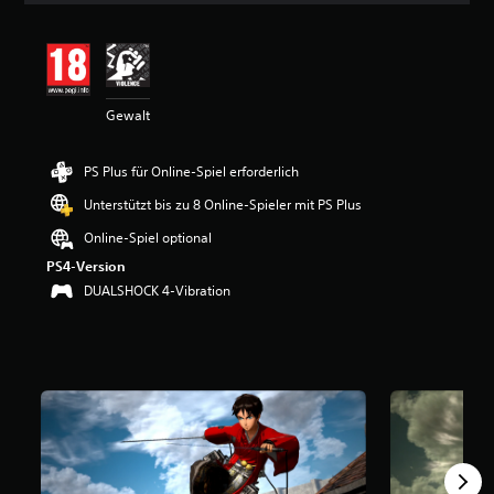
i
t
t
l
i
Gewalt
c
h
e
PS Plus für Online-Spiel erforderlich
B
e
Unterstützt bis zu 8 Online-Spieler mit PS Plus
w
e
Online-Spiel optional
r
PS4-Version
t
DUALSHOCK 4-Vibration
u
n
g
:
4
.
3
3
v
o
n