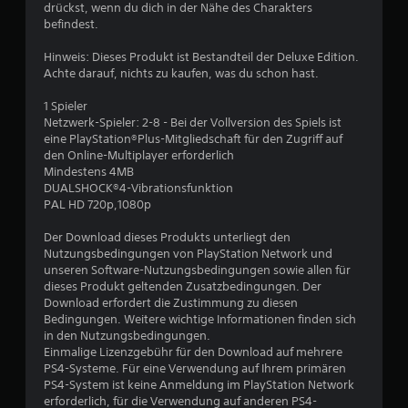
drückst, wenn du dich in der Nähe des Charakters
t
befindest.
u
Hinweis: Dieses Produkt ist Bestandteil der Deluxe Edition.
Achte darauf, nichts zu kaufen, was du schon hast.
n
1 Spieler
Netzwerk-Spieler: 2-8 - Bei der Vollversion des Spiels ist
g
eine PlayStation®Plus-Mitgliedschaft für den Zugriff auf
den Online-Multiplayer erforderlich
:
Mindestens 4MB
DUALSHOCK®4-Vibrationsfunktion
4
PAL HD 720p,1080p
.
Der Download dieses Produkts unterliegt den
Nutzungsbedingungen von PlayStation Network und
6
unseren Software-Nutzungsbedingungen sowie allen für
dieses Produkt geltenden Zusatzbedingungen. Der
7
Download erfordert die Zustimmung zu diesen
Bedingungen. Weitere wichtige Informationen finden sich
v
in den Nutzungsbedingungen.
Einmalige Lizenzgebühr für den Download auf mehrere
o
PS4-Systeme. Für eine Verwendung auf Ihrem primären
PS4-System ist keine Anmeldung im PlayStation Network
n
erforderlich, für die Verwendung auf anderen PS4-