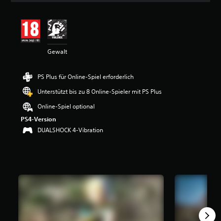
i
t
t
l
i
Gewalt
c
h
e
PS Plus für Online-Spiel erforderlich
B
e
Unterstützt bis zu 8 Online-Spieler mit PS Plus
w
e
Online-Spiel optional
r
PS4-Version
t
DUALSHOCK 4-Vibration
u
n
g
:
4
.
6
7
v
o
n