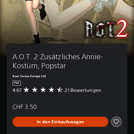
A.O.T. 2:Zusätzliches Annie-
Kostüm, Popstar
Koei Tecmo Europe Ltd
PS4
4.67
21 Bewertungen
D
u
r
CHF 3.50
c
h
s
In den Einkaufswagen
c
h
n