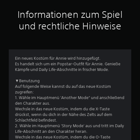
i
t
Informationen zum Spiel
t
und rechtliche Hinweise
l
i
c
Ein neues Kostüm für Annie wird hinzugefügt.
Es handelt sich um ein Popstar-Outfit für Annie. Genieße
h
Kämpfe und Daily Life-Abschnitte in frischer Mode.
e
▼Benutzung
Auf folgende Weise kannst du auf das neue Kostüm
B
zugreifen:
1. Wähle im Hauptmenü 'Another Mode“ und anschließend
e
den Charakter aus.
Wechsle in das neue Kostüm, indem du die X-Taste
w
drückst, wenn du dich in der Nähe des Zelts auf dem
Schlachtfeld befindest.
e
2. Wähle im Hauptmenü 'Story Mode' aus und tritt im Daily
Life-Abschnitt an den Charakter heran.
r
Wechsle in das neue Kostüm, indem du die O-Taste