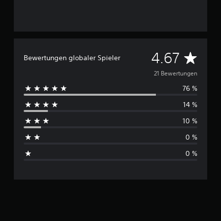
e
n
D
4.67
Bewertungen globaler Spieler
u
21 Bewertungen
76 %
r
14 %
c
10 %
h
0 %
s
0 %
c
h
n