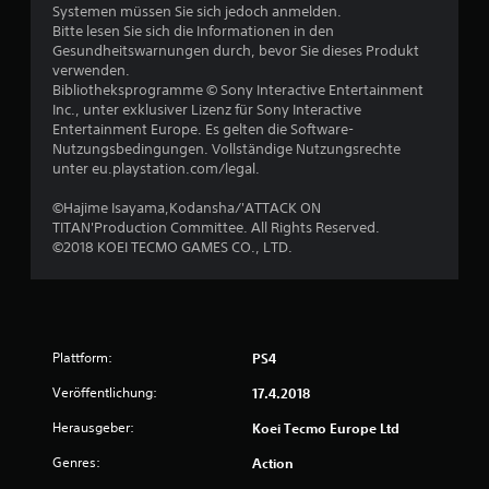
Systemen müssen Sie sich jedoch anmelden.
5
Bitte lesen Sie sich die Informationen in den
Gesundheitswarnungen durch, bevor Sie dieses Produkt
verwenden.
Bibliotheksprogramme © Sony Interactive Entertainment
S
Inc., unter exklusiver Lizenz für Sony Interactive
Entertainment Europe. Es gelten die Software-
t
Nutzungsbedingungen. Vollständige Nutzungsrechte
unter eu.playstation.com/legal.
e
©Hajime Isayama,Kodansha/'ATTACK ON
r
TITAN'Production Committee. All Rights Reserved.
©2018 KOEI TECMO GAMES CO., LTD.
n
e
n
Plattform:
PS4
a
Veröffentlichung:
17.4.2018
u
Herausgeber:
Koei Tecmo Europe Ltd
Genres:
Action
s