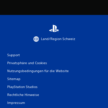
2
1
B
Land/Region Schweiz
e
w
Support
e
Privatsphäre und Cookies
r
Nutzungsbedingungen für die Website
t
Sitemap
u
PlayStation Studios
n
Rechtliche Hinweise
g
Impressum