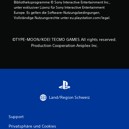
.
Bibliotheksprogramme © Sony Interactive Entertainment Inc., 
S
unter exklusiver Lizenz für Sony Interactive Entertainment 
p
Europe. Es gelten die Software-Nutzungsbedingungen. 
S
i
Vollständige Nutzungsrechte unter eu.playstation.com/legal.
p
e
i
l
e
b
l
a
©TYPE-MOON/KOEI TECMO GAMES All rights reserved.
a
r
Production Cooperation Aniplex Inc.
n
o
l
h
e
n
i
e
t
b
u
e
n
r
g
ü
s
h
Land/Region Schweiz
ü
r
b
u
e
n
Support
r
g
s
s
Privatsphäre und Cookies