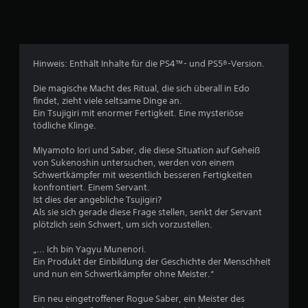
e
ü
S
n
b
t
t
e
e
r
e
D
s
Hinweis: Enthält Inhalte für die PS4™- und PS5®-Version.
u
i
k
r
c
Die magische Macht des Ritual, die sich überall in Edo
a
findet, zieht viele seltsame Dinge an.
h
n
n
Ein Tsujigiri mit enormer Fertigkeit. Eine mysteriöse
t
n
tödliche Klinge.
s
D
e
t
u
Miyamoto Iori und Saber, die diese Situation auf Geheiß
d
k
n
von Sukenoshin untersuchen, werden von einem
a
a
Schwertkämpfer mit wesentlich besseren Fertigkeiten
s
n
a
konfrontiert. Einem Servant.
S
n
Ist dies der angebliche Tsujigiri?
p
s
u
Als sie sich gerade diese Frage stellen, senkt der Servant
i
t
plötzlich sein Schwert, um sich vorzustellen.
e
d
s
l
i
„... Ich bin Yagyu Munenori.
s
e
Ein Produkt der Einbildung der Geschichte der Menschheit
4
p
B
und nun ein Schwertkämpfer ohne Meister.“
i
e
e
l
Ein neu eingetroffener Rogue Saber, ein Meister des
l
e