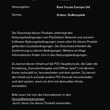
u
s
Herausgeber:
Koei Tecmo Europe Ltd
n
S
g
p
Genres:
Action, Rollenspiele
e
i
n
e
v
l
e
s
Der Download dieses Produkts unterliegt den 
r
j
Nutzungsbedingungen von PlayStation Network und unseren 
w
e
Software-Nutzungsbedingungen sowie allen für dieses Produkt 
e
d
geltenden Zusatzbedingungen. Der Download erfordert die 
n
e
Zustimmung zu diesen Bedingungen. Weitere wichtige 
d
r
Informationen finden sich in den Nutzungsbedingungen.
e
z
n
e
Du kannst diesen Inhalt auf die PS5-Hauptkonsole, die (über die 
z
i
Einstellung „Konsolenfreigabe und Offline-Spiel“) mit deinem 
u
t
Konto verknüpft ist, herunterladen und dort spielen. Du kannst 
m
e
den Inhalt auch auf jede andere PS5-Konsole herunterladen 
ü
i
und dort spielen, wenn du dich mit demselben Konto 
s
n
anmeldest.
s
s
e
e
Bitte lesen Sie sich die Informationen in den 
n
h
Gesundheitswarnungen
.
e
 durch, bevor Sie dieses Produkt verwenden.
n