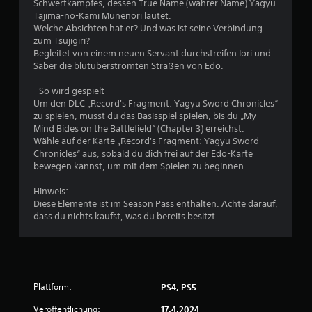
Schwertkampfes, dessen True Name (wahrer Name) Yagyu
B
e
g
Tajima-no-Kami Munenori lautet.
n
u
Welche Absichten hat er? Und was ist seine Verbindung
e
,
n
zum Tsujigiri?
o
g
Begleitet von einem neuen Servant durchstreifen Iori und
w
h
e
Saber die blutüberströmten Straßen von Edo.
n
n
e
e
d
- So wird gespielt
d
e
Um den DLC „Record's Fragment: Yagyu Sword Chronicles“
r
i
r
zu spielen, musst du das Basisspiel spielen, bis du „My
e
S
Mind Bides on the Battlefield“ (Chapter 3) erreichst.
t
B
t
Wähle auf der Karte „Record's Fragment: Yagyu Sword
e
e
Chronicles“ aus, sobald du dich frei auf der Edo-Karte
u
w
u
bewegen kannst, um mit dem Spielen zu beginnen.
e
e
n
g
r
Hinweis:
u
e
Diese Elemente ist im Season Pass enthalten. Achte darauf,
g
n
l
dass du nichts kaufst, was du bereits besitzt.
g
e
s
m
e
s
e
t
n
n
e
t
u
e
Plattform:
PS4, PS5
e
d
Veröffentlichung:
17.4.2024
r
e