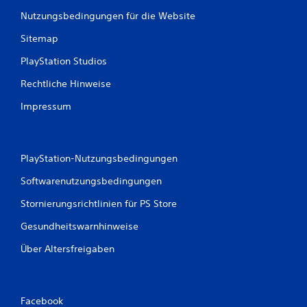
i
e
c
Nutzungsbedingungen für die Website
m
h
p
Sitemap
t
f
i
D
PlayStation Studios
u
n
k
Rechtliche Hinweise
d
a
l
Impressum
n
i
n
c
s
h
t
e
A
PlayStation-Nutzungsbedingungen
S
n
Softwarenutzungsbedingungen
t
l
e
e
Stornierungsrichtlinien für PS Store
i
u
t
e
Gesundheitswarnhinweise
u
r
n
Über Altersfreigaben
e
g
l
e
e
n
m
f
Facebook
e
ü