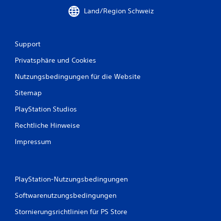
n
e
Land/Region Schweiz
n
-
s
S
t
p
d
i
Support
a
e
s
l
Privatsphäre und Cookies
S
e
p
n
Nutzungsbedingungen für die Website
i
)
e
Sitemap
.
l
PlayStation Studios
o
M
h
Rechtliche Hinweise
a
n
e
n
Impressum
a
u
d
e
a
l
p
l
PlayStation-Nutzungsbedingungen
t
e
i
Softwarenutzungsbedingungen
s
v
S
e
Stornierungsrichtlinien für PS Store
p
n