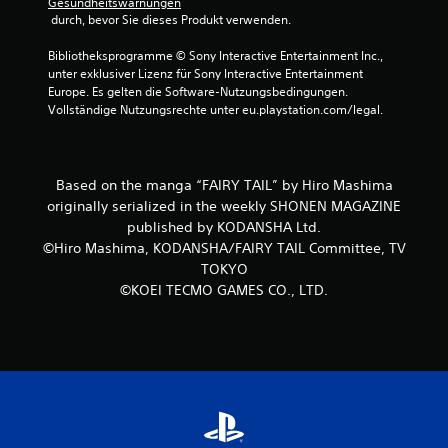
Gesundheitswarnungen
e
i
 durch, bevor Sie dieses Produkt verwenden.
n
v
p
Bibliotheksprogramme © Sony Interactive Entertainment Inc., 
e
a
unter exklusiver Lizenz für Sony Interactive Entertainment 
n
u
Europe. Es gelten die Software-Nutzungsbedingungen. 
T
s
Vollständige Nutzungsrechte unter eu.playstation.com/legal.
i
r
e
i
r
g
e
g
Based on the manga “FAIRY TAIL” by Hiro Mashima
n
e
(
originally serialized in the weekly SHONEN MAGAZINE
r
n
published by KODANSHA Ltd.
-
u
©Hiro Mashima, KODANSHA/FAIRY TAIL Committee, TV
E
r
TOKYO
f
b
©KOEI TECMO GAMES CO., LTD.
e
f
i
e
m
k
O
t
f
D
f
u
l
k
i
a
n