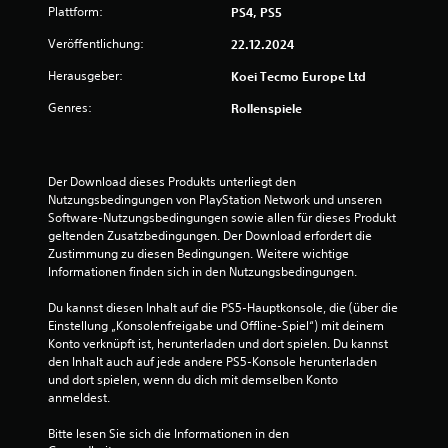
t
e
r
Plattform:
PS4, PS5
l
z
e
e
u
Veröffentlichung:
22.12.2024
n
i
Herausgeber:
Koei Tecmo Europe Ltd
.
t
n
b
Genres:
Rollenspiele
e
g
S
i
p
m
e
i
S
Der Download dieses Produkts unterliegt den 
e
p
n
Nutzungsbedingungen von PlayStation Network und unseren 
i
l
Software-Nutzungsbedingungen sowie allen für dieses Produkt 
e
b
geltenden Zusatzbedingungen. Der Download erfordert die 
l
a
Zustimmung zu diesen Bedingungen. Weitere wichtige 
e
r
Informationen finden sich in den Nutzungsbedingungen.
n
o
o
h
Du kannst diesen Inhalt auf die PS5-Hauptkonsole, die (über die 
d
n
Einstellung „Konsolenfreigabe und Offline-Spiel“) mit deinem 
e
Konto verknüpft ist, herunterladen und dort spielen. Du kannst 
e
r
den Inhalt auch auf jede andere PS5-Konsole herunterladen 
a
Z
und dort spielen, wenn du dich mit demselben Konto 
u
d
anmeldest.
s
a
e
p
Bitte lesen Sie sich die Informationen in den 
h
t