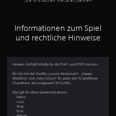
Spiel wird pausiert, Manuelles Speichern
b
u
:
r
s
a
w
1
t
ä
i
h
v
o
l
Informationen zum Spiel
n
s
o
b
t
und rechtliche Hinweise
z
.
n
w
.
S
5
o
p
h
n
i
Hinweis: Enthält Inhalte für die PS4®- und PS5®-Version.
e
e
h
S
l
Ein Set mit den Outfits „Luxury Restaurant“, „Happy
a
w
Wedding“ und „Fairy School“ für jeden der 10 spielbaren
p
t
i
Charaktere, also insgesamt 30 Outfits.
t
r
i
e
d
Dies gilt für diese Spielercharaktere:
s
・ Natsu
p
c
r
・ Lucy
a
h
・ Gray
e
u
n
・ Erza
s
s
・ Wendy