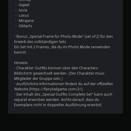
F
i
e
・ Gajeel
e
e
・ Juvia
e
n
r
・ Laxus
d
t
・ Mirajane
b
a
・ Gildarts
a
D
c
u
u
- Bonus „Special Frame for Photo Mode“ (set of 2) für den
k
k
Erwerb des vollständigen Sets
d
a
s
Ein Set mit 2 Frames, die du im Photo Mode verwenden
e
n
kannst.
s
n
1
C
s
Hinweis:
o
t
- Charakter-Outfits können über den Characters-
n
d
Bildschirm gewechselt werden. (Der Charakter muss
t
a
B
Mitglieder der Gruppe sein.)
r
s
- Ausführliche Informationen findest du auf der offiziellen
o
S
Website (https://fairytailgame.com/2/).
e
l
p
- Der Inhalt des „Special Outfits Complete Set“ kann auch
l
i
separat erworben werden. Achte darauf, dass du
w
e
e
Exemplare nicht in doppelter Ausführung erwirbst.
r
l
e
s
j
s
e
r
p
d
i
e