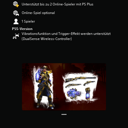
e
Unterstützt bis zu 2 Online-Spieler mit PS Plus
w
Online-Spiel optional
e
r
1 Spieler
t
PS5-Version
u
Vibrationsfunktion und Trigger-Effekt werden unterstützt
n
(DualSense Wireless-Controller)
g
:
4
.
3
9
v
o
n
5
S
t
e
r
n
e
n