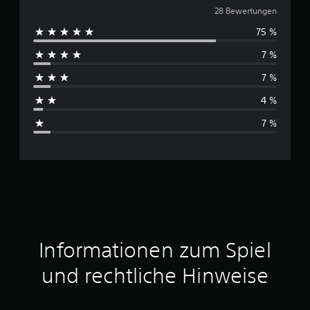
u
28 Bewertungen
75 %
r
7 %
c
7 %
h
4 %
s
7 %
c
h
n
i
t
Informationen zum Spiel
t
und rechtliche Hinweise
l