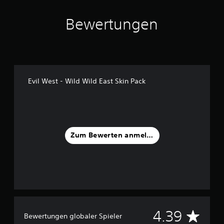
a
u
Bewertungen
s
2
8
B
e
w
Evil West - Wild Wild East Skin Pack
e
r
t
u
n
g
Zum Bewerten anmelden
e
n
D
4.39
Bewertungen globaler Spieler