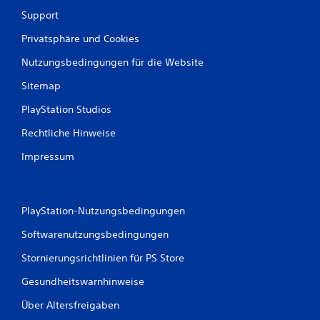
B
Support
e
Privatsphäre und Cookies
w
Nutzungsbedingungen für die Website
e
Sitemap
r
PlayStation Studios
t
Rechtliche Hinweise
u
Impressum
n
g
PlayStation-Nutzungsbedingungen
Softwarenutzungsbedingungen
e
Stornierungsrichtlinien für PS Store
n
Gesundheitswarnhinweise
Über Altersfreigaben