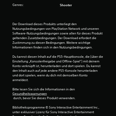
g
Genres:
Shooter
:
4
Der Download dieses Produkts unterliegt den 
Nutzungsbedingungen von PlayStation Network und unseren 
.
Software-Nutzungsbedingungen sowie allen für dieses Produkt 
geltenden Zusatzbedingungen. Der Download erfordert die 
3
Zustimmung zu diesen Bedingungen. Weitere wichtige 
Informationen finden sich in den Nutzungsbedingungen.
9
Du kannst diesen Inhalt auf die PS5-Hauptkonsole, die (über die 
v
Einstellung „Konsolenfreigabe und Offline-Spiel“) mit deinem 
Konto verknüpft ist, herunterladen und dort spielen. Du kannst 
o
den Inhalt auch auf jede andere PS5-Konsole herunterladen 
und dort spielen, wenn du dich mit demselben Konto 
n
anmeldest.
5
Bitte lesen Sie sich die Informationen in den 
Gesundheitswarnungen
 durch, bevor Sie dieses Produkt verwenden.
S
Bibliotheksprogramme © Sony Interactive Entertainment Inc., 
unter exklusiver Lizenz für Sony Interactive Entertainment 