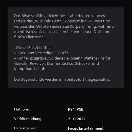
i
c
Das Böse schläft vielleicht nie ... aber bluten kann es.
Hol dir das „Wild Wild East“-Skinpaket für Evil West und
h
verpass den Untoten eine neue Körperöffnung, während
du höllisch schick aussiehst mit einem neuen Outfit und
e
fünf Waffenskins.
B
. Dieses Paket enthält:
• „Goldener Verteidiger“-Outfit
e
• Fünf einzigartige „Goldene Reliquien“-Waffenskins für
Gewehr, Revolver, Donnerbüchse, Schocker und
w
Kampfhandschuh
e
Die Gegenstände werden im Spiel sofort freigeschaltet.
r
t
Plattform:
PS4, PS5
u
Veröffentlichung:
21.11.2022
n
Herausgeber:
Focus Entertainment