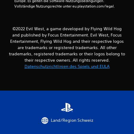
t
Europe. Es gelten die Software-Nutzungsbedingungen. 
Vollständige Nutzungsrechte unter eu.playstation.com/legal.
e
r
©2022 Evil West, a game developed by Flying Wild Hog
n
and published by Focus Entertainment. Evil West, Focus
Entertainment, Flying Wild Hog and their respective logos
e
are trademarks or registered trademarks. All other
trademarks, registered trademarks or their logos belong to
n
their respective owners. All rights reserved.
a
Datenschutzrichtlinien des Spiels und EULA
u
s
2
8
Land/Region Schweiz