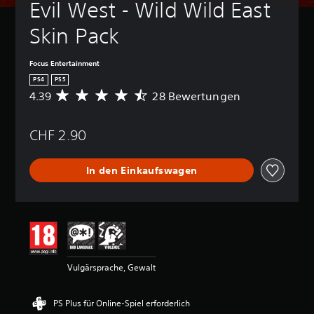
Evil West - Wild Wild East 
Skin Pack
Focus Entertainment
PS4
PS5
4.39
28 Bewertungen
D
u
r
CHF 2.90
c
h
s
In den Einkaufswagen
c
h
n
i
t
t
l
i
Vulgärsprache, Gewalt
c
h
e
PS Plus für Online-Spiel erforderlich
B