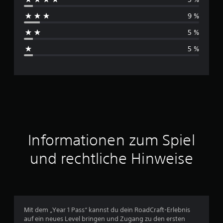
c
9 %
h
5 %
s
5 %
c
h
n
i
t
Informationen zum Spiel
t
und rechtliche Hinweise
l
i
c
Mit dem „Year 1 Pass“ kannst du dein RoadCraft-Erlebnis
auf ein neues Level bringen und Zugang zu den ersten