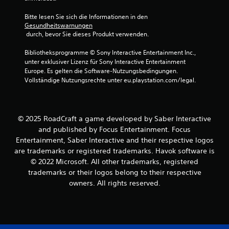
r
n
Bitte lesen Sie sich die Informationen in den 
Gesundheitswarnungen
 durch, bevor Sie dieses Produkt verwenden.
e
Bibliotheksprogramme © Sony Interactive Entertainment Inc., 
n
unter exklusiver Lizenz für Sony Interactive Entertainment 
Europe. Es gelten die Software-Nutzungsbedingungen. 
a
Vollständige Nutzungsrechte unter eu.playstation.com/legal.
u
s
© 2025 RoadCraft a game developed by Saber Interactive
2
and published by Focus Entertainment. Focus
Entertainment, Saber Interactive and their respective logos
2
are trademarks or registered trademarks. Havok software is
© 2022 Microsoft. All other trademarks, registered
trademarks or their logos belong to their respective
owners. All rights reserved.
B
e
w