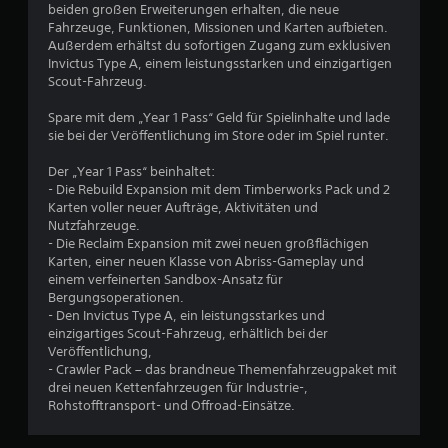
h
beiden großen Erweiterungen erhalten, die neue
Fahrzeuge, Funktionen, Missionen und Karten aufbieten.
e
Außerdem erhältst du sofortigen Zugang zum exklusiven
Invictus Type A, einem leistungsstarken und einzigartigen
B
Scout-Fahrzeug.
e
Spare mit dem „Year 1 Pass“ Geld für Spielinhalte und lade
sie bei der Veröffentlichung im Store oder im Spiel runter.
w
Der „Year 1 Pass“ beinhaltet:
e
- Die Rebuild Expansion mit dem Timberworks Pack und 2
Karten voller neuer Aufträge, Aktivitäten und
r
Nutzfahrzeuge.
- Die Reclaim Expansion mit zwei neuen großflächigen
t
Karten, einer neuen Klasse von Abriss-Gameplay und
einem verfeinerten Sandbox-Ansatz für
u
Bergungsoperationen.
- Den Invictus Type A, ein leistungsstarkes und
einzigartiges Scout-Fahrzeug, erhältlich bei der
n
Veröffentlichung,
- Crawler Pack – das brandneue Themenfahrzeugpaket mit
g
drei neuen Kettenfahrzeugen für Industrie-,
Rohstofftransport- und Offroad-Einsätze.
: