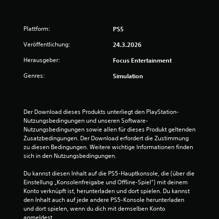
4
.
Plattform:
PS5
4
Veröffentlichung:
24.3.2026
5
Herausgeber:
Focus Entertainment
v
Genres:
Simulation
o
n
Der Download dieses Produkts unterliegt den PlayStation-
Nutzungsbedingungen und unseren Software-
5
Nutzungsbedingungen sowie allen für dieses Produkt geltenden 
Zusatzbedingungen. Der Download erfordert die Zustimmung 
zu diesen Bedingungen. Weitere wichtige Informationen finden 
sich in den Nutzungsbedingungen.
S
Du kannst diesen Inhalt auf die PS5-Hauptkonsole, die (über die 
t
Einstellung „Konsolenfreigabe und Offline-Spiel“) mit deinem 
Konto verknüpft ist, herunterladen und dort spielen. Du kannst 
e
den Inhalt auch auf jede andere PS5-Konsole herunterladen 
und dort spielen, wenn du dich mit demselben Konto 
anmeldest.