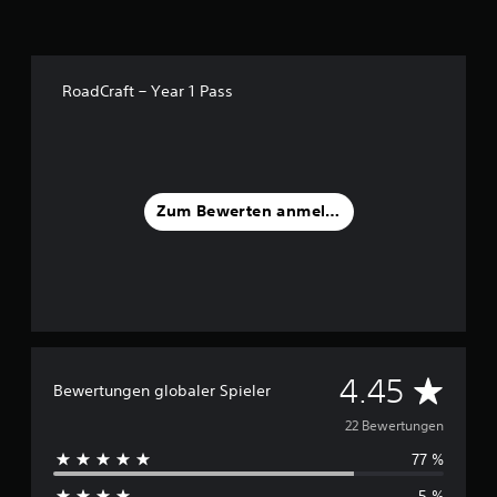
s
2
2
RoadCraft – Year 1 Pass
B
e
w
e
r
t
Zum Bewerten anmelden
u
n
g
e
n
D
4.45
Bewertungen globaler Spieler
u
22 Bewertungen
77 %
r
5 %