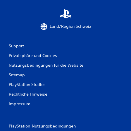
e
r
Land/Region Schweiz
t
u
Support
n
Privatsphäre und Cookies
g
Nutzungsbedingungen für die Website
e
Sitemap
n
PlayStation Studios
Rechtliche Hinweise
Impressum
PlayStation-Nutzungsbedingungen