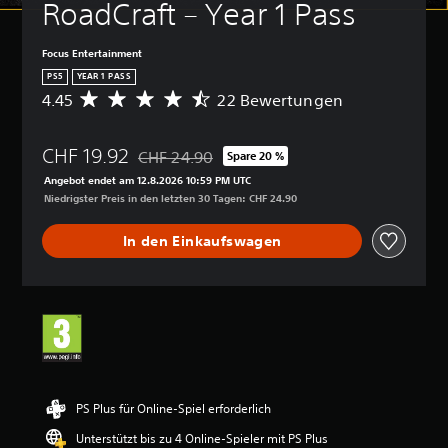
RoadCraft – Year 1 Pass
Focus Entertainment
PS5
YEAR 1 PASS
4.45
22 Bewertungen
D
u
r
CHF 19.92
c
CHF 24.90
Spare 20 %
Preisnachlass gegenüber dem Originalpreis vo
h
Angebot endet am 12.8.2026 10:59 PM UTC
s
Niedrigster Preis in den letzten 30 Tagen: CHF 24.90
c
h
In den Einkaufswagen
n
i
t
t
l
i
c
h
e
B
PS Plus für Online-Spiel erforderlich
e
Unterstützt bis zu 4 Online-Spieler mit PS Plus
w