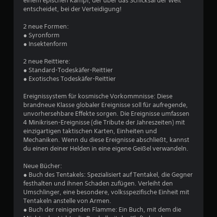
einem epischen Kampf, der über das Schicksal der Welt
A
i
entscheidet, bei der Verteidigung!
w
n
g
l
e
2 neue Formen:
e
e
s
● Syronform
i
D
● Insektenform
r
t
r
u
2 neue Reittiere:
ü
n
t
● Standard-Todeskäfer-Reittier
c
g
● Exotisches Todeskäfer-Reittier
e
k
u
n
e
Ereignissystem für kosmische Vorkommnisse: Diese
f
n
n
brandneue Klasse globaler Ereignisse soll für aufregende,
ü
m
unvorhersehbare Effekte sorgen. Die Ereignisse umfassen
r
g
e
4 Minikrisen-Ereignisse (die Tribute der Jahreszeiten) mit
d
h
einzigartigen taktischen Karten, Einheiten und
a
e
r
Mechaniken. Wenn du diese Ereignisse abschließt, kannst
s
du einen deiner Helden in eine eigene Geißel verwandeln.
e
G
n
r
a
Neue Bücher:
m
e
● Buch des Tentakels: Spezialisiert auf Tentakel, die Gegner
e
r
festhalten und ihnen Schaden zufügen. Verleiht den
p
T
Umschlinger, eine besondere, volksspezifische Einheit mit
l
a
Tentakeln anstelle von Armen.
a
s
● Buch der reinigenden Flamme: Ein Buch, mit dem die
y