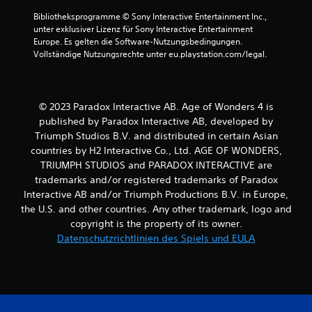
S
e
Bibliotheksprogramme © Sony Interactive Entertainment Inc., 
p
m
unter exklusiver Lizenz für Sony Interactive Entertainment 
i
e
Europe. Es gelten die Software-Nutzungsbedingungen. 
e
h
Vollständige Nutzungsrechte unter eu.playstation.com/legal.
l
r
j
e
e
r
d
e
e
© 2023 Paradox Interactive AB. Age of Wonders 4 is
T
r
published by Paradox Interactive AB, developed by
a
z
Triumph Studios B.V. and distributed in certain Asian
s
e
t
countries by H2 Interactive Co., Ltd. AGE OF WONDERS,
i
e
TRIUMPH STUDIOS and PARADOX INTERACTIVE are
t
n
trademarks and/or registered trademarks of Paradox
b
g
e
Interactive AB and/or Triumph Productions B.V. in Europe,
l
i
the U.S. and other countries. Any other trademark, logo and
e
m
copyright is the property of its owner.
i
S
c
Datenschutzrichtlinien des Spiels und EULA
p
h
i
z
e
e
l
i
e
t
n
i