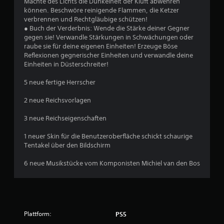
t
Mächte des Lichts die Dunkelheit der Kluft abwehren
j
e
können. Beschwöre reinigende Flammen, die Ketzer
e
verbrennen und Rechtgläubige schützen!
n
d
● Buch der Verderbnis: Wende die Stärke deiner Gegner
e
D
gegen sie! Verwandle Stärkungen in Schwächungen oder
r
u
raube sie für deine eigenen Einheiten! Erzeuge Böse
z
k
Reflexionen gegnerischer Einheiten und verwandle deine
e
a
Einheiten in Düsterschreiter!
i
n
t
n
5 neue fertige Herrscher
e
s
i
t
2 neue Reichsvorlagen
n
d
s
a
3 neue Reichseigenschaften
e
s
h
S
1 neuer Skin für die Benutzeroberfläche schickt schaurige
e
p
Tentakel über den Bildschirm
n
i
.
e
6 neue Musikstücke vom Komponisten Michiel van den Bos
l
s
S
p
p
i
i
e
e
l
Plattform:
PS5
l
e