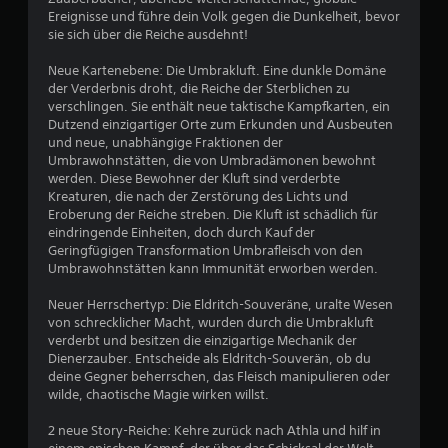
i
S
Ereignisse und führe dein Volk gegen die Dunkelheit, bevor
t
r
sie sich über die Reiche ausdehnt!
p
u
i
n
n
Neue Kartenebene: Die Umbrakluft. Eine dunkle Domäne
e
g
der Verderbnis droht, die Reiche der Sterblichen zu
l
e
s
verschlingen. Sie enthält neue taktische Kampfkarten, ein
b
ü
Dutzend einzigartiger Orte zum Erkunden und Ausbeuten
n
a
und neue, unabhängige Fraktionen der
b
r
Umbrawohnstätten, die von Umbradämonen bewohnt
e
a
o
werden. Diese Bewohner der Kluft sind verderbte
r
h
Kreaturen, die nach der Zerstörung des Lichts und
s
u
Eroberung der Reiche streben. Die Kluft ist schädlich für
n
i
eindringende Einheiten, doch durch Kauf der
e
c
s
Geringfügigen Transformation Umbrafleisch von den
g
h
Umbrawohnstätten kann Immunität erworben werden.
l
3
t
e
Neuer Herrschertyp: Die Eldritch-Souveräne, uralte Wesen
D
i
6
von schrecklicher Macht, wurden durch die Umbrakluft
u
c
verderbt und besitzen die einzigartige Mechanik der
k
h
Dienerzauber. Entscheide als Eldritch-Souverän, ob du
a
z
deine Gegner beherrschen, das Fleisch manipulieren oder
n
wilde, chaotische Magie wirken willst.
B
e
n
i
s
2 neue Story-Reiche: Kehre zurück nach Athla und hilf in
e
t
t