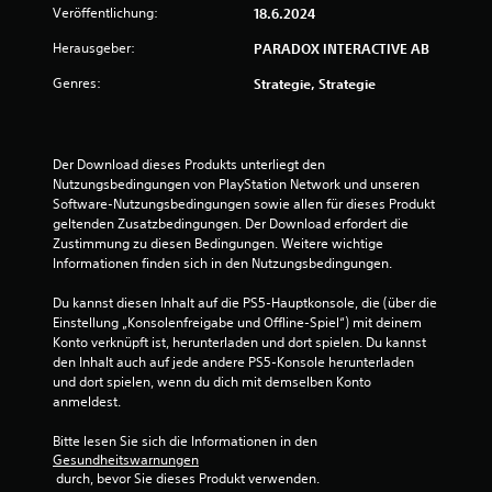
Veröffentlichung:
w
18.6.2024
n
u
i
Herausgeber:
PARADOX INTERACTIVE AB
n
r
d
d
Genres:
Strategie, Strategie
i
p
n
a
M
u
e
Der Download dieses Produkts unterliegt den 
s
n
Nutzungsbedingungen von PlayStation Network und unseren 
i
ü
Software-Nutzungsbedingungen sowie allen für dieses Produkt 
e
s
geltenden Zusatzbedingungen. Der Download erfordert die 
n
r
Zustimmung zu diesen Bedingungen. Weitere wichtige 
a
t
Informationen finden sich in den Nutzungsbedingungen.
v
D
i
u
Du kannst diesen Inhalt auf die PS5-Hauptkonsole, die (über die 
g
k
Einstellung „Konsolenfreigabe und Offline-Spiel“) mit deinem 
i
a
Konto verknüpft ist, herunterladen und dort spielen. Du kannst 
e
n
den Inhalt auch auf jede andere PS5-Konsole herunterladen 
r
n
und dort spielen, wenn du dich mit demselben Konto 
e
s
anmeldest.
n
t
,
d
Bitte lesen Sie sich die Informationen in den 
o
Gesundheitswarnungen
a
h
 durch, bevor Sie dieses Produkt verwenden.
s
n