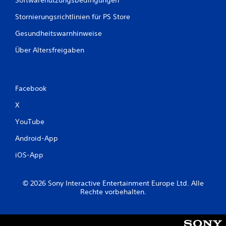
e
e
n
i
Stornierungsrichtlinien für PS Store
z
m
u
O
Gesundheitswarnhinweise
m
f
ü
Über Altersfreigaben
f
s
l
s
i
e
n
n
e
Facebook
.
-
X
S
p
S
YouTube
i
p
e
i
Android-App
l
e
e
iOS-App
l
n
b
)
a
.
© 2026 Sony Interactive Entertainment Europe Ltd. Alle
r
Rechte vorbehalten.
o
M
h
a
n
n