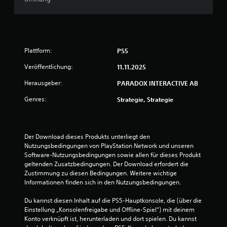
i
S
t
r
p
u
i
n
n
e
g
l
e
Plattform:
PS5
s
b
ü
Veröffentlichung:
11.11.2025
n
a
b
r
Herausgeber:
e
PARADOX INTERACTIVE AB
a
o
r
Genres:
h
Strategie, Strategie
s
u
n
i
e
c
s
g
h
Der Download dieses Produkts unterliegt den 
l
1
t
Nutzungsbedingungen von PlayStation Network und unseren 
e
Software-Nutzungsbedingungen sowie allen für dieses Produkt 
D
i
7
geltenden Zusatzbedingungen. Der Download erfordert die 
u
c
Zustimmung zu diesen Bedingungen. Weitere wichtige 
k
h
Informationen finden sich in den Nutzungsbedingungen.
a
z
n
B
Du kannst diesen Inhalt auf die PS5-Hauptkonsole, die (über die 
e
n
Einstellung „Konsolenfreigabe und Offline-Spiel“) mit deinem 
i
s
Konto verknüpft ist, herunterladen und dort spielen. Du kannst 
e
t
t