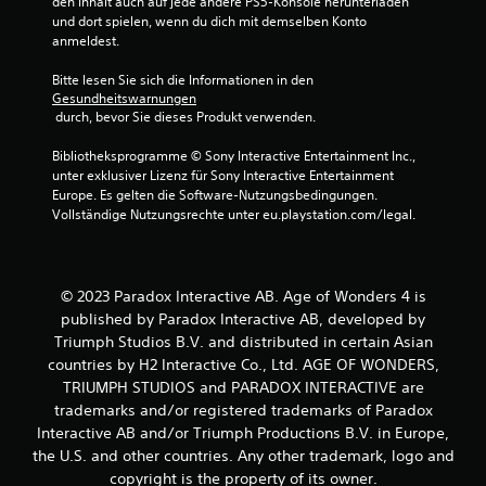
den Inhalt auch auf jede andere PS5-Konsole herunterladen 
A
i
und dort spielen, wenn du dich mit demselben Konto 
w
n
g
anmeldest.
l
e
e
e
s
Bitte lesen Sie sich die Informationen in den 
i
D
Gesundheitswarnungen
r
t
 durch, bevor Sie dieses Produkt verwenden.
r
u
ü
n
t
Bibliotheksprogramme © Sony Interactive Entertainment Inc., 
c
g
unter exklusiver Lizenz für Sony Interactive Entertainment 
e
k
u
Europe. Es gelten die Software-Nutzungsbedingungen. 
n
e
Vollständige Nutzungsrechte unter eu.playstation.com/legal.
f
n
n
ü
m
r
g
e
d
h
© 2023 Paradox Interactive AB. Age of Wonders 4 is
a
e
r
s
published by Paradox Interactive AB, developed by
e
G
Triumph Studios B.V. and distributed in certain Asian
n
r
a
countries by H2 Interactive Co., Ltd. AGE OF WONDERS,
m
e
TRIUMPH STUDIOS and PARADOX INTERACTIVE are
e
r
trademarks and/or registered trademarks of Paradox
p
T
Interactive AB and/or Triumph Productions B.V. in Europe,
l
a
a
the U.S. and other countries. Any other trademark, logo and
s
y
copyright is the property of its owner.