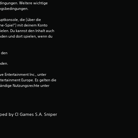
e
dingungen. Weitere wichtige 
ungsbedingungen.
r
ptkonsole, die (über die 
ne-Spiel“) mit deinem Konto 
t
ielen. Du kannst den Inhalt auch 
den und dort spielen, wenn du 
u
n den 
n
nden.
g
 Entertainment Inc., unter 
ntertainment Europe. Es gelten die 
:
ändige Nutzungsrechte unter 
1
v
oped by CI Games S.A. Sniper
o
n