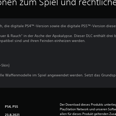
onen zum Spiel und rechtlich
ch, die digitale PS4™-Version sowie die digitale PS5™-Version diese
er & Rauch“ in der Asche der Apokalypse. Dieser DLC enthält drei 
mpatibel sind und ihren Feinden einheizen werden.
-Skin)
alle Waffenmodelle im Spiel angewendet werden. Setzt das Grundspi
Der Download dieses Produkts unterli
PS4, PS5
PlayStation Network und unseren Soft
allen für dieses Produkt geltenden Zu
23.8.2021