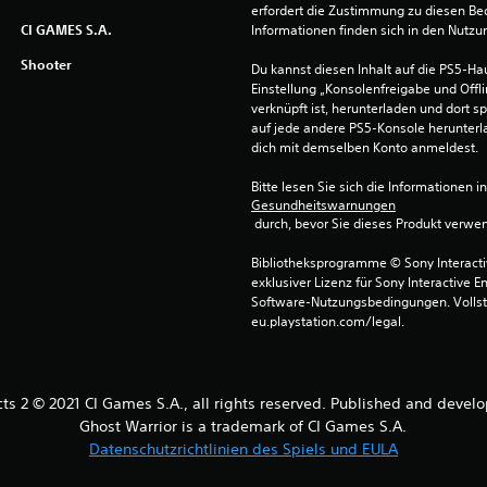
erfordert die Zustimmung zu diesen Be
CI GAMES S.A.
Informationen finden sich in den Nutz
Shooter
Du kannst diesen Inhalt auf die PS5-Hau
Einstellung „Konsolenfreigabe und Offli
verknüpft ist, herunterladen und dort sp
auf jede andere PS5-Konsole herunterla
dich mit demselben Konto anmeldest.
Bitte lesen Sie sich die Informationen i
Gesundheitswarnungen
 durch, bevor Sie dieses Produkt verwe
Bibliotheksprogramme © Sony Interactive
exklusiver Lizenz für Sony Interactive E
Software-Nutzungsbedingungen. Vollst
eu.playstation.com/legal.
cts 2 © 2021 CI Games S.A., all rights reserved. Published and devel
Ghost Warrior is a trademark of CI Games S.A.
Datenschutzrichtlinien des Spiels und EULA