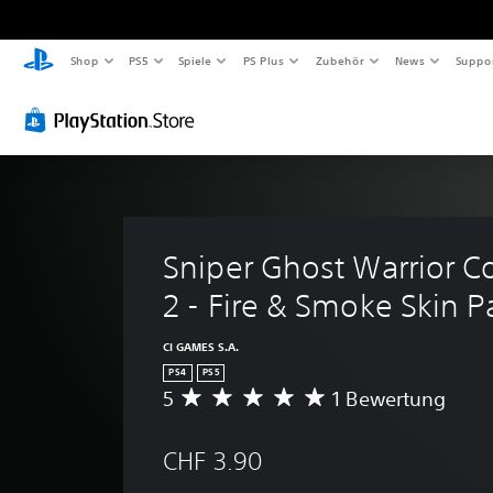
Shop
PS5
Spiele
PS Plus
Zubehör
News
Suppo
Sniper Ghost Warrior Co
2 - Fire & Smoke Skin P
CI GAMES S.A.
PS4
PS5
5
1 Bewertung
D
u
r
CHF 3.90
c
h