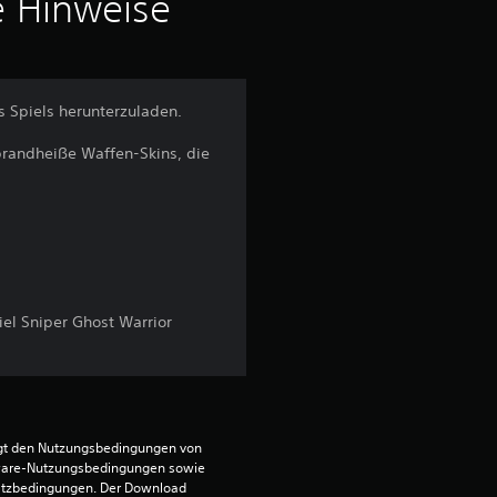
i
e Hinweise
t
t
s Spiels herunterzuladen.
l
brandheiße Waffen-Skins, die
i
c
h
e
el Sniper Ghost Warrior
B
e
egt den Nutzungsbedingungen von 
w
ware-Nutzungsbedingungen sowie 
satzbedingungen. Der Download 