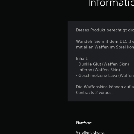
Informati
n
g
e
n
Dieses Produkt berechtigt di
Wandeln Sie mit dem DLC „Feu
mit allen Waffen im Spiel ko
Inhalt:
· Dunkle Glut (Waffen-Skin)
· Inferno (Waffen-Skin)
· Geschmolzene Lava (Waffen
Die Waffenskins können auf 
Contracts 2 voraus.
Plattform:
Veröffentlichung: