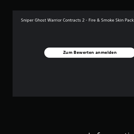
o
n
5
Sniper Ghost Warrior Contracts 2 - Fire & Smoke Skin Pack
S
t
e
r
n
Zum Bewerten anmelden
e
n
a
u
s
1
B
e
w
e
r
t
u