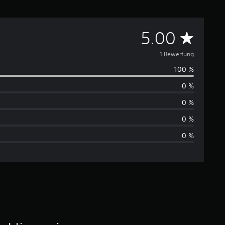
D
5.00
u
1 Bewertung
100 %
r
0 %
c
0 %
h
0 %
0 %
s
c
h
n