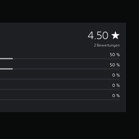
D
4.50
u
2 Bewertungen
50 %
r
50 %
c
0 %
h
0 %
0 %
s
c
h