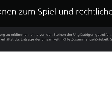
onen zum Spiel und rechtlich
n Berg zu erklimmen, ohne von den Steinen der Ungläubigen getroffen 
 erhältst du. Entsage der Einsamkeit. Fühle Zusammengehörigkeit. S
Der Download dieses Produkts unterli
PS4, PS5
PlayStation Network und unseren Soft
allen für dieses Produkt geltenden Zu
3.11.2022
erfordert die Zustimmung zu diesen Be
WIRED PRODUCTIONS LIMITED
Informationen finden sich in den Nutz
Simulation, Arcade
Du kannst diesen Inhalt auf die PS5-Hau
Einstellung „Konsolenfreigabe und Offli
verknüpft ist, herunterladen und dort sp