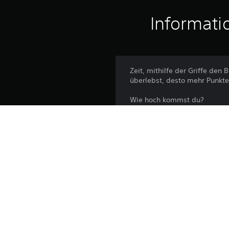
Informati
Zeit, mithilfe der Griffe de
überlebst, desto mehr Punkte
Wie hoch kommst du?
Plattform:
Veröffentlichung:
Herausgeber:
Genres: