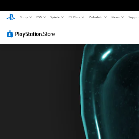
Shop
PS5
Spiele
PS Plus
Zubehör
News
Suppo