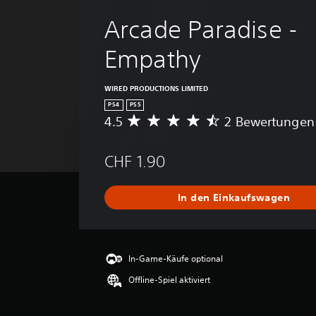
Arcade Paradise - 
Empathy
WIRED PRODUCTIONS LIMITED
PS4
PS5
4.5
2 Bewertungen
D
u
r
CHF 1.90
c
h
s
In den Einkaufswagen
c
h
n
i
t
In-Game-Käufe optional
t
Offline-Spiel aktiviert
l
i
c