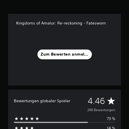
a
u
s
2
4
Kingdoms of Amalur: Re-reckoning - Fatesworn
8
B
e
w
e
Zum Bewerten anmelden
r
t
u
n
g
e
n
D
4.46
Bewertungen globaler Spieler
u
248 Bewertungen
73 %
r
14 %