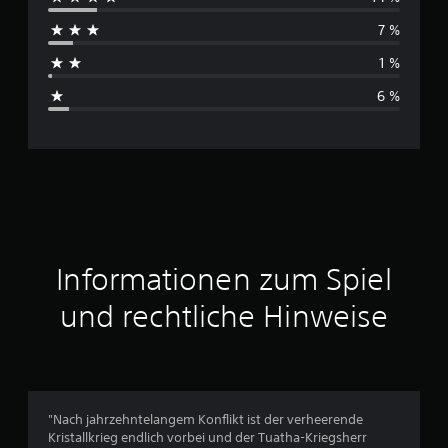
c
7 %
h
1 %
s
6 %
c
h
n
i
t
Informationen zum Spiel
t
und rechtliche Hinweise
l
i
c
"Nach jahrzehntelangem Konflikt ist der verheerende
Kristallkrieg endlich vorbei und der Tuatha-Kriegsherr