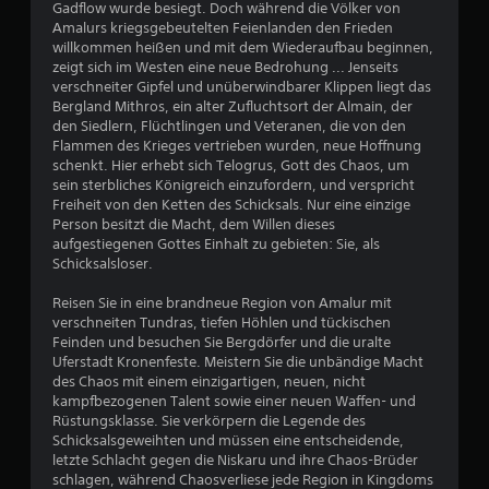
h
Gadflow wurde besiegt. Doch während die Völker von
Amalurs kriegsgebeutelten Feienlanden den Frieden
e
willkommen heißen und mit dem Wiederaufbau beginnen,
zeigt sich im Westen eine neue Bedrohung ... Jenseits
B
verschneiter Gipfel und unüberwindbarer Klippen liegt das
Bergland Mithros, ein alter Zufluchtsort der Almain, der
e
den Siedlern, Flüchtlingen und Veteranen, die von den
Flammen des Krieges vertrieben wurden, neue Hoffnung
w
schenkt. Hier erhebt sich Telogrus, Gott des Chaos, um
sein sterbliches Königreich einzufordern, und verspricht
e
Freiheit von den Ketten des Schicksals. Nur eine einzige
Person besitzt die Macht, dem Willen dieses
r
aufgestiegenen Gottes Einhalt zu gebieten: Sie, als
Schicksalsloser.
t
Reisen Sie in eine brandneue Region von Amalur mit
u
verschneiten Tundras, tiefen Höhlen und tückischen
Feinden und besuchen Sie Bergdörfer und die uralte
Uferstadt Kronenfeste. Meistern Sie die unbändige Macht
n
des Chaos mit einem einzigartigen, neuen, nicht
kampfbezogenen Talent sowie einer neuen Waffen- und
g
Rüstungsklasse. Sie verkörpern die Legende des
Schicksalsgeweihten und müssen eine entscheidende,
:
letzte Schlacht gegen die Niskaru und ihre Chaos-Brüder
schlagen, während Chaosverliese jede Region in Kingdoms