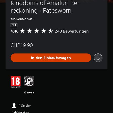
Kingdoms of Amalur: Re-
reckoning - Fatesworn
THQ NORDIC GMBH
PS4
4.46
248 Bewertungen
D
u
r
CHF 19.90
c
h
s
In den Einkaufswagen
c
h
n
i
t
t
l
i
Gewalt
c
h
e
1 Spieler
B
PS4-Version
e