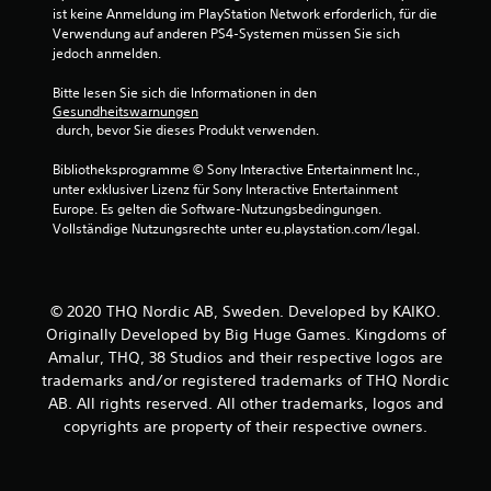
ist keine Anmeldung im PlayStation Network erforderlich, für die 
n
Verwendung auf anderen PS4-Systemen müssen Sie sich 
jedoch anmelden.
e
Bitte lesen Sie sich die Informationen in den 
Gesundheitswarnungen
n
 durch, bevor Sie dieses Produkt verwenden.
a
Bibliotheksprogramme © Sony Interactive Entertainment Inc., 
unter exklusiver Lizenz für Sony Interactive Entertainment 
u
Europe. Es gelten die Software-Nutzungsbedingungen. 
Vollständige Nutzungsrechte unter eu.playstation.com/legal.
s
2
© 2020 THQ Nordic AB, Sweden. Developed by KAIKO.
4
Originally Developed by Big Huge Games. Kingdoms of
8
Amalur, THQ, 38 Studios and their respective logos are
trademarks and/or registered trademarks of THQ Nordic
AB. All rights reserved. All other trademarks, logos and
copyrights are property of their respective owners.
B
e