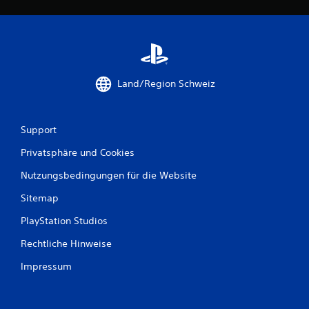
w
e
r
Land/Region Schweiz
t
u
Support
n
Privatsphäre und Cookies
g
Nutzungsbedingungen für die Website
e
Sitemap
PlayStation Studios
n
Rechtliche Hinweise
Impressum