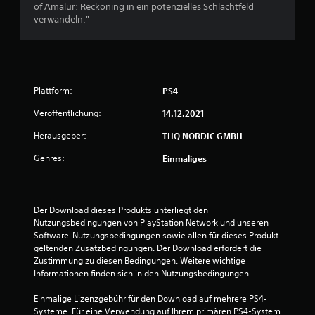
4
of Amalur: Reckoning in ein potenzielles Schlachtfeld
verwandeln."
.
4
6
Plattform:
PS4
v
Veröffentlichung:
14.12.2021
o
Herausgeber:
THQ NORDIC GMBH
n
Genres:
Einmaliges
5
Der Download dieses Produkts unterliegt den 
Nutzungsbedingungen von PlayStation Network und unseren 
S
Software-Nutzungsbedingungen sowie allen für dieses Produkt 
geltenden Zusatzbedingungen. Der Download erfordert die 
t
Zustimmung zu diesen Bedingungen. Weitere wichtige 
Informationen finden sich in den Nutzungsbedingungen.
e
Einmalige Lizenzgebühr für den Download auf mehrere PS4-
r
Systeme. Für eine Verwendung auf Ihrem primären PS4-System 