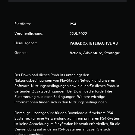
e
n
a
Plattform:
PS4
u
Veröffentlichung:
22.9.2022
s
Herausgeber:
PARADOX INTERACTIVE AB
Genres:
Action, Adventure, Strategie
5
4
Der Download dieses Produkts unterliegt den 
1
Nutzungsbedingungen von PlayStation Network und unseren 
Software-Nutzungsbedingungen sowie allen für dieses Produkt 
6
geltenden Zusatzbedingungen. Der Download erfordert die 
Zustimmung zu diesen Bedingungen. Weitere wichtige 
Informationen finden sich in den Nutzungsbedingungen.
B
Einmalige Lizenzgebühr für den Download auf mehrere PS4-
Systeme. Für eine Verwendung auf Ihrem primären PS4-System 
e
ist keine Anmeldung im PlayStation Network erforderlich, für die 
Verwendung auf anderen PS4-Systemen müssen Sie sich 
w
jedoch anmelden.