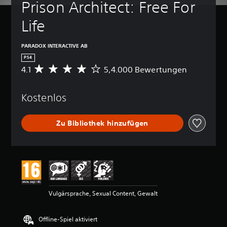
Prison Architect: Free For 
Life
PARADOX INTERACTIVE AB
PS4
4.1
5,4.000 Bewertungen
D
u
r
Kostenlos
c
h
s
Zu Bibliothek hinzufügen
c
h
n
i
t
t
l
i
Vulgärsprache, Sexual Content, Gewalt
c
h
e
Offline-Spiel aktiviert
B