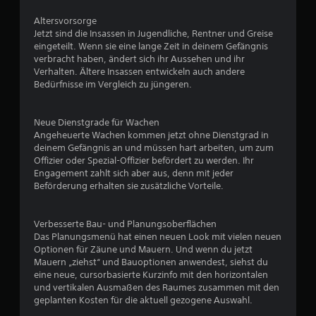
.
Altersvorsorge
1
Jetzt sind die Insassen in Jugendliche, Rentner und Greise
eingeteilt. Wenn sie eine lange Zeit in deinem Gefängnis
v
verbracht haben, ändert sich ihr Aussehen und ihr
Verhalten. Ältere Insassen entwickeln auch andere
o
Bedürfnisse im Vergleich zu jüngeren.
n
Neue Dienstgrade für Wachen
5
Angeheuerte Wachen kommen jetzt ohne Dienstgrad in
deinem Gefängnis an und müssen hart arbeiten, um zum
Offizier oder Spezial-Offizier befördert zu werden. Ihr
Engagement zahlt sich aber aus, denn mit jeder
S
Beförderung erhalten sie zusätzliche Vorteile.
t
Verbesserte Bau- und Planungsoberflächen
e
Das Planungsmenü hat einen neuen Look mit vielen neuen
Optionen für Zäune und Mauern. Und wenn du jetzt
r
Mauern „ziehst“ und Bauoptionen anwendest, siehst du
eine neue, cursorbasierte Kurzinfo mit den horizontalen
n
und vertikalen Ausmaßen des Raumes zusammen mit den
geplanten Kosten für die aktuell gezogene Auswahl.