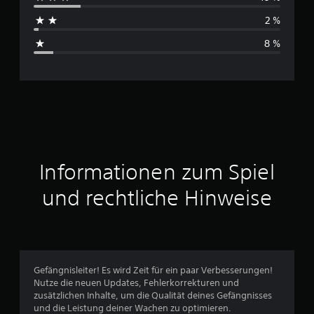
h
2 %
s
8 %
c
h
n
i
t
Informationen zum Spiel
t
und rechtliche Hinweise
l
i
c
Gefängnisleiter! Es wird Zeit für ein paar Verbesserungen!
Nutze die neuen Updates, Fehlerkorrekturen und
h
zusätzlichen Inhalte, um die Qualität deines Gefängnisses
und die Leistung deiner Wachen zu optimieren.