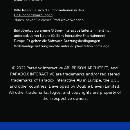
e
Bitte lesen Sie sich die Informationen in den 
Gesundheitswarnungen
r
 durch, bevor Sie dieses Produkt verwenden.
t
Bibliotheksprogramme © Sony Interactive Entertainment Inc., 
unter exklusiver Lizenz für Sony Interactive Entertainment 
u
Europe. Es gelten die Software-Nutzungsbedingungen. 
Vollständige Nutzungsrechte unter eu.playstation.com/legal.
n
g
© 2022 Paradox Interactive AB, PRISON ARCHITECT, and
e
PARADOX INTERACTIVE are trademarks and/or registered
trademarks of Paradox Interactive AB in Europe, the U.S.,
n
and other countries. Developed by Double Eleven Limited.
All other trademarks, logos, and copyrights are property of
their respective owners.