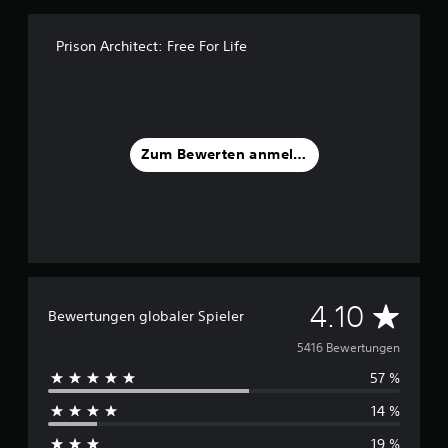
u
s
Prison Architect: Free For Life
5
,
4
.
0
0
Zum Bewerten anmelden
0
B
e
w
e
r
t
u
D
4.10
Bewertungen globaler Spieler
n
g
u
5416 Bewertungen
e
n
57 %
r
14 %
c
19 %