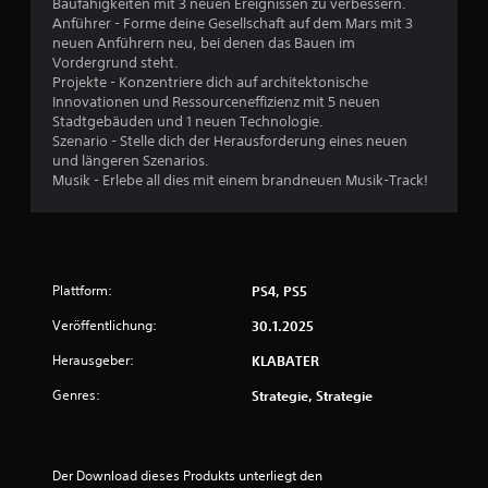
Baufähigkeiten mit 3 neuen Ereignissen zu verbessern.
u
Anführer - Forme deine Gesellschaft auf dem Mars mit 3
neuen Anführern neu, bei denen das Bauen im
Vordergrund steht.
n
Projekte - Konzentriere dich auf architektonische
Innovationen und Ressourceneffizienz mit 5 neuen
g
Stadtgebäuden und 1 neuen Technologie.
Szenario - Stelle dich der Herausforderung eines neuen
:
und längeren Szenarios.
Musik - Erlebe all dies mit einem brandneuen Musik-Track!
5
v
o
Plattform:
PS4, PS5
n
Veröffentlichung:
30.1.2025
5
Herausgeber:
KLABATER
Genres:
Strategie, Strategie
S
t
Der Download dieses Produkts unterliegt den 