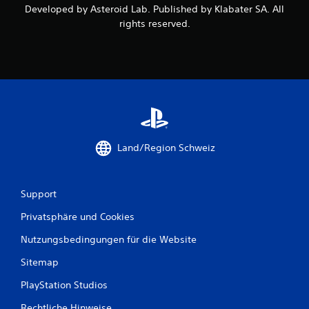
Developed by Asteroid Lab. Published by Klabater SA. All
w
rights reserved.
e
r
t
u
n
Land/Region Schweiz
g
e
Support
n
Privatsphäre und Cookies
Nutzungsbedingungen für die Website
Sitemap
PlayStation Studios
Rechtliche Hinweise