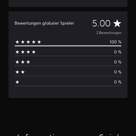
D
5.00
Bewertungen globaler Spieler
u
2 Bewertungen
100 %
r
0 %
c
0 %
h
0 %
s
0 %
c
h
n
i
t