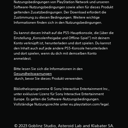
Nutzungsbedingungen von PlayStation Network und unseren 
e
Software-Nutzungsbedingungen sowie allen für dieses Produkt 
geltenden Zusatzbedingungen. Der Download erfordert die 
r
Zustimmung zu diesen Bedingungen. Weitere wichtige 
Informationen finden sich in den Nutzungsbedingungen.
n
Du kannst diesen Inhalt auf die PS5-Hauptkonsole, die (über die 
e
Einstellung „Konsolenfreigabe und Offline-Spiel“) mit deinem 
Konto verknüpft ist, herunterladen und dort spielen. Du kannst 
n
den Inhalt auch auf jede andere PS5-Konsole herunterladen 
und dort spielen, wenn du dich mit demselben Konto 
a
anmeldest.
u
Bitte lesen Sie sich die Informationen in den 
Gesundheitswarnungen
 durch, bevor Sie dieses Produkt verwenden.
s
Bibliotheksprogramme © Sony Interactive Entertainment Inc., 
2
unter exklusiver Lizenz für Sony Interactive Entertainment 
Europe. Es gelten die Software-Nutzungsbedingungen. 
Vollständige Nutzungsrechte unter eu.playstation.com/legal.
B
e
© 2023 Goblinz Studio, Asteroid Lab and Klabater SA.