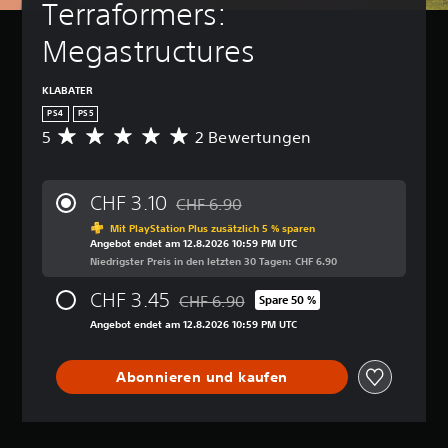
Terraformers: 
Megastructures
KLABATER
PS4
PS5
5
2 Bewertungen
D
u
r
c
CHF 3.10
CHF 6.90
h
Preisnachlass gegenüber dem Originalpr
s
Mit PlayStation Plus zusätzlich 5 % sparen
Angebot endet am 12.8.2026 10:59 PM UTC
c
Niedrigster Preis in den letzten 30 Tagen: CHF 6.90
h
n
CHF 3.45
CHF 6.90
i
Spare 50 %
Preisnachlass gegenüber dem Originalpr
t
Angebot endet am 12.8.2026 10:59 PM UTC
t
l
i
Abonnieren und kaufen
c
h
e
B