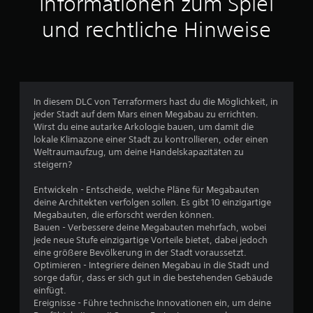
Informationen zum Spiel
t
und rechtliche Hinweise
l
i
c
In diesem DLC von Terraformers hast du die Möglichkeit, in
jeder Stadt auf dem Mars einen Megabau zu errichten.
h
Wirst du eine autarke Arkologie bauen, um damit die
lokale Klimazone einer Stadt zu kontrollieren, oder einen
e
Weltraumaufzug, um deine Handelskapazitäten zu
steigern?
B
Entwickeln - Entscheide, welche Pläne für Megabauten
e
deine Architekten verfolgen sollen. Es gibt 10 einzigartige
Megabauten, die erforscht werden können.
w
Bauen - Verbessere deine Megabauten mehrfach, wobei
jede neue Stufe einzigartige Vorteile bietet, dabei jedoch
e
eine größere Bevölkerung in der Stadt voraussetzt.
Optimieren - Integriere deinen Megabau in die Stadt und
r
sorge dafür, dass er sich gut in die bestehenden Gebäude
einfügt.
t
Ereignisse - Führe technische Innovationen ein, um deine