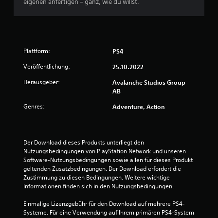
z
n
eigenen anfertigen – ganz, wie du willst.
g
i
e
u
t
t
r
l
e
e
d
e
e
d
e
n
s
e
n
r
e
s
U
S
Plattform:
PS4
n
S
n
t
i
p
t
Veröffentlichung:
i
25.10.2022
s
i
e
c
t
e
Herausgeber:
r
Avalanche Studios Group
k
.
l
t
AB
s
s
i
.
Genres:
j
Adventure, Action
t
S
e
e
i
d
A
l
c
e
n
w
h
r
Der Download dieses Produkts unterliegt den 
e
p
z
t
Nutzungsbedingungen von PlayStation Network und unseren 
r
a
e
Software-Nutzungsbedingungen sowie allen für dieses Produkt 
k
d
s
i
geltenden Zusatzbedingungen. Der Download erfordert die 
e
o
s
t
Zustimmung zu diesen Bedingungen. Weitere wichtige 
n
m
b
e
Informationen finden sich in den Nutzungsbedingungen.
i
f
a
i
n
o
r
n
Einmalige Lizenzgebühr für den Download auf mehrere PS4-
e
r
s
e
Systeme. Für eine Verwendung auf Ihrem primären PS4-System 
i