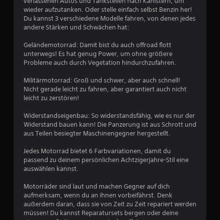
g
e
verlassenen Autos und Tankstellen nach Kanistern, um
t
s
e
e
B
wieder aufzutanken. Oder stelle einfach selbst Benzin her!
i
n
s
e
Du kannst 3 verschiedene Modelle fahren, von denen jedes
o
6
.
t
l
andere Stärken und Schwächen hat:
n
e
e
e
7
l
g
Geländemotorrad: Damit bist du auch offroad flott
n
U
l
u
unterwegs! Es hat genug Power, um ohne größere
f
n
t
n
Probleme auch durch Vegetation hindurchzufahren.
ü
t
,
g
r
B
e
s
e
Militärmotorrad: Groß und schwer, aber auch schnell!
d
r
o
n
Nicht gerade leicht zu fahren, aber garantiert auch nicht
i
e
d
d
leicht zu zerstören!
t
e
a
e
i
E
w
s
r
Widerstandseigenbau: So widerstandsfähig, wie es nur der
t
m
s
S
Widerstand bauen kann! Die Panzerung ist aus Schrott und
e
p
e
e
t
aus Teilen besiegter Maschinengegner hergestellt.
f
l
r
e
i
d
r
l
u
Jedes Motorrad bietet 6 Farbvariationen, damit du
n
e
e
e
passend zu deinem persönlichen Achtzigerjahre-Stil eine
d
a
i
r
auswählen kannst.
t
l
k
c
e
i
h
l
Motorräder sind laut und machen Gegner auf dich
t
u
c
t
e
aufmerksam, wenn du an ihnen vorbeifährst. Denk
i
h
e
m
außerdem daran, dass sie von Zeit zu Zeit repariert werden
n
v
k
r
e
müssen! Du kannst Reparatursets bergen oder deine
i
e