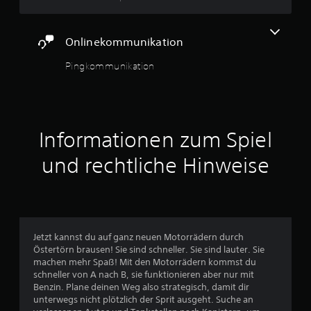
t
m
n
e
n
o
(
e
l
e
m
e
n
n
5
r
m
Onlinekommunikation
i
t
v
g
e
n
ü
o
r
n
Pingkommunikation
f
b
l
ö
s
a
l
e
ß
c
S
c
s
e
h
r
t
h
r
e
t
s
ä
e
i
)
i
Informationen zum Spiel
n
n
n
e
c
E
d
S
e
s
h
und rechtliche Hinweise
i
c
n
r
g
t
g
h
.
i
w
r
D
n
b
i
i
u
t
e
f
k
e
e
d
t
a
i
e
a
n
Jetzt kannst du auf ganz neuen Motorrädern durch
n
n
r
r
n
Östertörn brausen! Sie sind schneller. Sie sind lauter. Sie
i
g
t
s
machen mehr Spaß! Mit den Motorrädern kommst du
a
g
e
d
t
schneller von A nach B, sie funktionieren aber nur mit
e
g
a
d
Benzin. Plane deinen Weg also strategisch, damit dir
O
u
e
r
i
unterwegs nicht plötzlich der Sprit ausgeht. Suche an
p
b