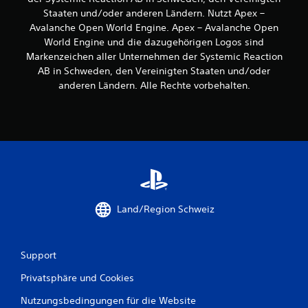
)
d
l
e
Staaten und/oder anderen Ländern. Nutzt Apex –
E
d
e
r
Avalanche Open World Engine. Apex – Avalanche Open
s
e
i
s
World Engine und die dazugehörigen Logos sind
g
s
c
i
i
Markenzeichen aller Unternehmen der Systemic Reaction
G
h
c
b
a
t
AB in Schweden, den Vereinigten Staaten und/oder
t
h
m
e
anderen Ländern. Alle Rechte vorbehalten.
e
t
e
r
i
p
z
D
n
l
u
u
i
a
l
k
g
y
e
a
e
s
s
n
O
o
e
n
p
h
n
s
t
n
s
t
i
e
i
Land/Region Schweiz
A
o
K
n
n
n
a
d
l
e
m
.
e
n
Support
e
i
f
r
t
G
ü
Privatsphäre und Cookies
a
u
r
r
b
n
Nutzungsbedingungen für die Website
d
o
e