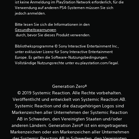
t
e
ist keine Anmeldung im PlayStation Network erforderlich, für die 
S
n
(
h
Verwendung auf anderen PS4-Systemen müssen Sie sich 
e
t
e
e
jedoch anmelden.
r
i
n
i
W
c
.
Bitte lesen Sie sich die Informationen in den 
e
n
k
Gesundheitswarnungen
i
f
u
 durch, bevor Sie dieses Produkt verwenden.
s
a
S
m
e
c
p
k
Bibliotheksprogramme © Sony Interactive Entertainment Inc., 
a
h
i
unter exklusiver Lizenz für Sony Interactive Entertainment 
e
n
)
e
Europe. Es gelten die Software-Nutzungsbedingungen. 
h
g
Vollständige Nutzungsrechte unter eu.playstation.com/legal.
l
D
e
r
a
u
z
u
k
e
n
n
a
i
l
g
Generation Zero®
n
g
e
(
n
t
© 2019 Systemic Reaction. Alle Rechte vorbehalten.
i
e
s
,
Veröffentlicht und entwickelt von Systemic Reaction AB.
t
i
t
d
Systemic Reaction und die dazugehörigen Logos sind
u
n
w
a
Markenzeichen aller Unternehmen der Systemic Reaction
n
f
ä
s
AB in Schweden, den Vereinigten Staaten und/oder
g
h
s
a
anderen Ländern. Generation Zero® ist ein eingetragenes
s
r
s
c
e
i
ü
Markenzeichen oder ein Markenzeichen aller Unternehmen
h
n
e
b
der Systemic Reaction AB in Schweden, den Vereinigten