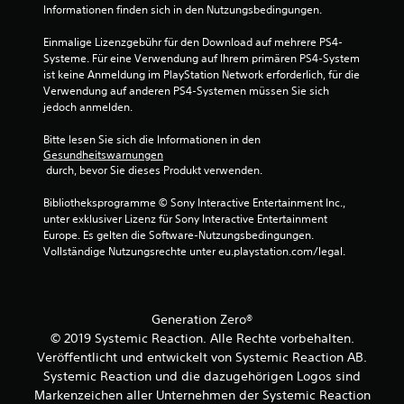
t
e
S
n
Informationen finden sich in den Nutzungsbedingungen.
(
h
e
t
e
e
r
Einmalige Lizenzgebühr für den Download auf mehrere PS4-
i
n
i
W
Systeme. Für eine Verwendung auf Ihrem primären PS4-System 
c
.
e
n
ist keine Anmeldung im PlayStation Network erforderlich, für die 
k
i
Verwendung auf anderen PS4-Systemen müssen Sie sich 
f
u
s
jedoch anmelden.
a
S
m
e
c
p
k
a
Bitte lesen Sie sich die Informationen in den 
h
i
e
n
Gesundheitswarnungen
)
e
h
 durch, bevor Sie dieses Produkt verwenden.
g
l
D
e
r
a
Bibliotheksprogramme © Sony Interactive Entertainment Inc., 
u
z
u
unter exklusiver Lizenz für Sony Interactive Entertainment 
k
e
n
n
Europe. Es gelten die Software-Nutzungsbedingungen. 
a
i
l
g
Vollständige Nutzungsrechte unter eu.playstation.com/legal.
n
g
e
(
n
t
i
e
s
,
t
i
t
d
u
n
w
a
Generation Zero®
n
f
ä
s
© 2019 Systemic Reaction. Alle Rechte vorbehalten.
g
h
s
a
Veröffentlicht und entwickelt von Systemic Reaction AB.
s
r
s
c
Systemic Reaction und die dazugehörigen Logos sind
e
i
ü
h
Markenzeichen aller Unternehmen der Systemic Reaction
n
e
b