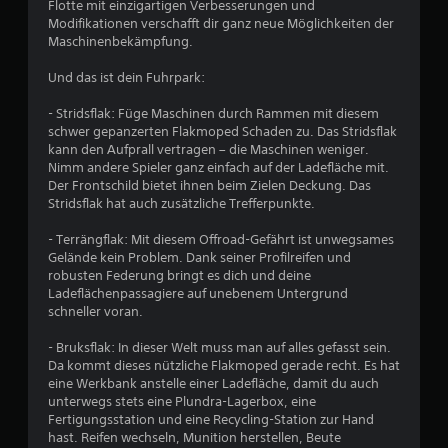
3
g
e
Flotte mit einzigartigen Verbesserungen und
t
e
e
B
Modifikationen verschafft dir ganz neue Möglichkeiten der
i
0
n
s
e
Maschinenbekämpfung.
o
.
t
l
n
e
e
Und das ist dein Fuhrpark:
e
l
g
n
U
B
l
u
- Stridsflak: Füge Maschinen durch Rammen mit diesem
f
n
t
n
schwer gepanzerten Flakmoped Schaden zu. Das Stridsflak
ü
t
e
,
g
kann den Aufprall vertragen – die Maschinen weniger.
r
e
s
e
Nimm andere Spieler ganz einfach auf der Ladefläche mit.
d
r
o
n
w
Der Frontschild bietet ihnen beim Zielen Deckung. Das
i
d
d
t
Stridsflak hat auch zusätzliche Trefferpunkte.
e
a
e
e
i
E
s
r
- Terrängflak: Mit diesem Offroad-Gefährt ist unwegsames
t
m
s
S
r
Gelände kein Problem. Dank seiner Profilreifen und
e
p
e
t
robusten Federung bringt es dich und deine
f
l
r
e
t
Ladeflächenpassagiere auf unebenem Untergrund
i
d
l
u
schneller voran.
n
e
e
e
u
d
a
i
r
- Bruksflak: In dieser Welt muss man auf alles gefasst sein.
l
k
c
e
Da kommt dieses nützliche Flakmoped gerade recht. Es hat
n
i
h
l
t
eine Werkbank anstelle einer Ladefläche, damit du auch
c
t
e
i
unterwegs stets eine Plundra-Lagerbox, eine
g
h
e
m
Fertigungsstation und eine Recycling-Station zur Hand
v
k
r
e
hast. Reifen wechseln, Munition herstellen, Beute
i
e