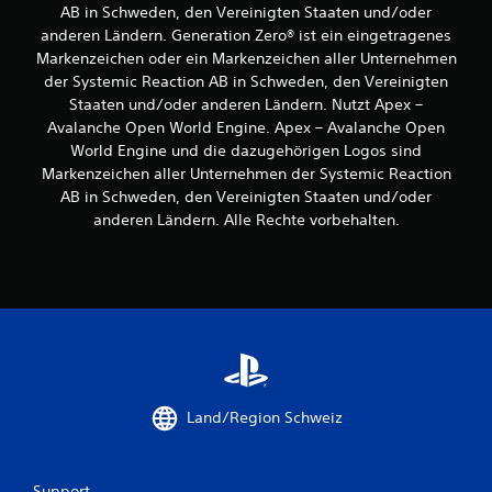
)
AB in Schweden, den Vereinigten Staaten und/oder
d
l
e
E
d
e
anderen Ländern. Generation Zero® ist ein eingetragenes
r
s
e
i
Markenzeichen oder ein Markenzeichen aller Unternehmen
s
g
s
c
der Systemic Reaction AB in Schweden, den Vereinigten
i
i
G
h
Staaten und/oder anderen Ländern. Nutzt Apex –
c
b
a
t
t
Avalanche Open World Engine. Apex – Avalanche Open
h
m
e
e
t
World Engine und die dazugehörigen Logos sind
e
r
i
p
z
Markenzeichen aller Unternehmen der Systemic Reaction
D
n
l
u
AB in Schweden, den Vereinigten Staaten und/oder
u
i
a
l
k
anderen Ländern. Alle Rechte vorbehalten.
g
y
e
a
e
s
s
n
O
o
e
n
p
h
n
s
t
n
s
t
i
e
i
A
o
K
n
n
n
a
d
l
e
m
.
e
n
e
i
Land/Region Schweiz
f
r
t
G
ü
a
u
r
r
b
n
d
o
e
Support