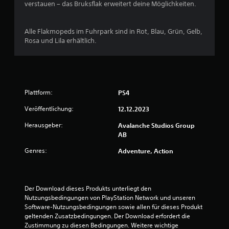
e
z
n
verstauen – das Bruksflak erweitert deine Möglichkeiten.
i
e
u
t
t
n
r
l
e
d
e
e
d
Alle Flakmopeds im Fuhrpark sind in Rot, Blau, Grün, Gelb,
e
n
s
e
Rosa und Lila erhältlich.
r
e
s
U
S
n
S
n
t
i
p
t
i
s
i
e
c
t
e
r
k
Plattform:
PS4
.
l
t
s
s
i
.
Veröffentlichung:
12.12.2023
j
t
S
e
e
Herausgeber:
Avalanche Studios Group
i
d
A
l
AB
c
e
n
w
h
r
Genres:
e
Adventure, Action
p
z
t
r
a
e
k
d
s
i
e
o
s
t
n
Der Download dieses Produkts unterliegt den 
m
b
e
i
Nutzungsbedingungen von PlayStation Network und unseren 
f
a
i
n
Software-Nutzungsbedingungen sowie allen für dieses Produkt 
o
r
n
e
geltenden Zusatzbedingungen. Der Download erfordert die 
r
s
e
i
Zustimmung zu diesen Bedingungen. Weitere wichtige 