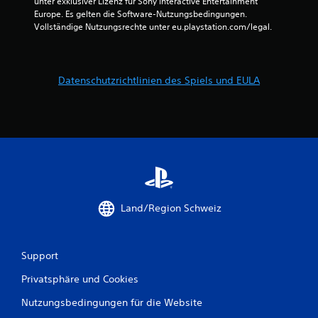
unter exklusiver Lizenz für Sony Interactive Entertainment 
9
Europe. Es gelten die Software-Nutzungsbedingungen. 
Vollständige Nutzungsrechte unter eu.playstation.com/legal.
B
Datenschutzrichtlinien des Spiels und EULA
e
w
e
r
t
Land/Region Schweiz
u
n
Support
g
Privatsphäre und Cookies
e
Nutzungsbedingungen für die Website