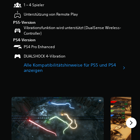
e
n
1 – 4 Spieler
r
s
Unterstützung von Remote Play
t
t
u
d
PS5-Version
n
e
Vibrationsfunktion wird unterstützt (DualSense Wireless-
g
n
Controller)
:
S
PS4-Version
4
c
PS4 Pro Enhanced
.
h
4
w
DUALSHOCK 4-Vibration
v
i
Alle Kompatibilitätshinweise für PS5 und PS4
o
e
anzeigen
n
r
5
i
g
S
k
t
e
e
i
r
t
n
s
e
g
n
r
a
a
u
d
s
d