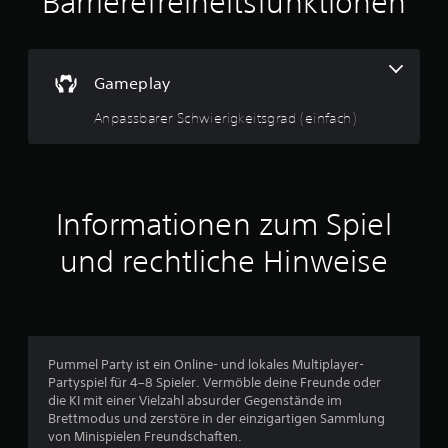
Barrierefreiheitsfunktionen
f
ü
t
r
d
l
e
Gameplay
n
i
S
Anpassbarer Schwierigkeitsgrad (einfach)
c
c
h
w
h
i
e
e
Informationen zum Spiel
r
i
B
und rechtliche Hinweise
g
k
e
e
i
w
t
s
e
g
Pummel Party ist ein Online- und lokales Multiplayer-
r
Partyspiel für 4–8 Spieler. Vermöble deine Freunde oder
r
a
die KI mit einer Vielzahl absurder Gegenstände im
d
Brettmodus und zerstöre in der einzigartigen Sammlung
t
a
von Minispielen Freundschaften.