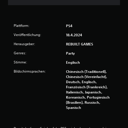
u
u
s
w
n
ä
h
Plattform:
PS4
g
l
s
Veröffentlichung:
18.4.2024
:
t
.
Herausgeber:
REBUILT GAMES
4
Genres:
Party
.
Stimme:
Englisch
4
Bildschirmsprachen:
Chinesisch (Traditionell),
Chinesisch (Vereinfacht),
v
Deutsch, Englisch,
Französisch (Frankreich),
o
Italienisch, Japanisch,
Koreanisch, Portugiesisch
n
(Brasilien), Russisch,
Spanisch
5