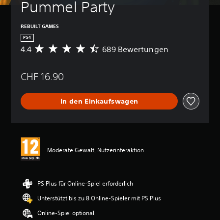
Pummel Party
k
e
i
REBUILT GAMES
t
PS4
s
4.4
689 Bewertungen
D
g
u
r
r
a
CHF 16.90
c
d
h
(
s
In den Einkaufswagen
e
c
h
i
n
n
i
f
t
a
t
Moderate Gewalt, Nutzerinteraktion
c
l
h
i
)
c
h
D
PS Plus für Online-Spiel erforderlich
e
u
Unterstützt bis zu 8 Online-Spieler mit PS Plus
B
k
e
a
Online-Spiel optional
w
n