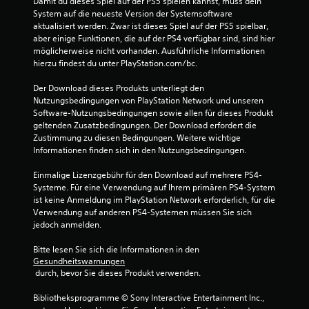
Damit du dieses Spiel auf der PS5 spielen kannst, muss dein 
S
System auf die neueste Version der Systemsoftware 
aktualisiert werden. Zwar ist dieses Spiel auf der PS5 spielbar, 
t
aber einige Funktionen, die auf der PS4 verfügbar sind, sind hier 
möglicherweise nicht vorhanden. Ausführliche Informationen 
e
hierzu findest du unter PlayStation.com/bc.
r
Der Download dieses Produkts unterliegt den 
Nutzungsbedingungen von PlayStation Network und unseren 
n
Software-Nutzungsbedingungen sowie allen für dieses Produkt 
geltenden Zusatzbedingungen. Der Download erfordert die 
e
Zustimmung zu diesen Bedingungen. Weitere wichtige 
Informationen finden sich in den Nutzungsbedingungen.
n
Einmalige Lizenzgebühr für den Download auf mehrere PS4-
Systeme. Für eine Verwendung auf Ihrem primären PS4-System 
a
ist keine Anmeldung im PlayStation Network erforderlich, für die 
Verwendung auf anderen PS4-Systemen müssen Sie sich 
u
jedoch anmelden.
s
Bitte lesen Sie sich die Informationen in den 
Gesundheitswarnungen
6
 durch, bevor Sie dieses Produkt verwenden.
8
Bibliotheksprogramme © Sony Interactive Entertainment Inc., 