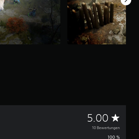
D
5.00
u
10 Bewertungen
100 %