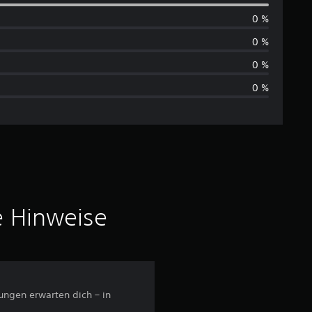
r
0 %
c
0 %
h
0 %
0 %
s
c
h
n
i
e Hinweise
t
t
ungen erwarten dich – in
l