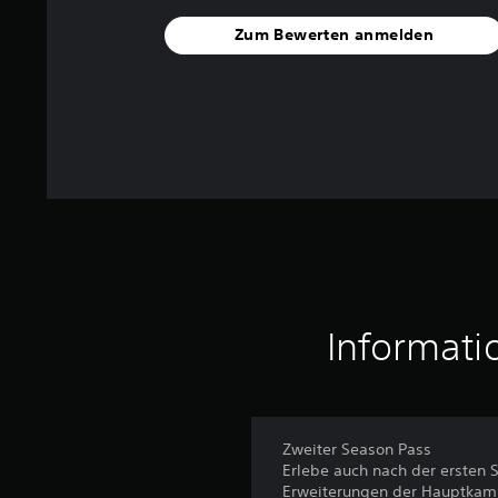
w
Zum Bewerten anmelden
e
r
t
u
n
g
e
n
Informati
Zweiter Season Pass
Erlebe auch nach der ersten 
Erweiterungen der Hauptkam