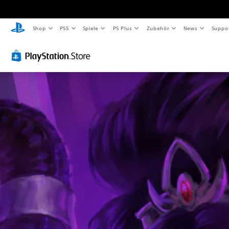
Shop
PS5
Spiele
PS Plus
Zubehör
News
Suppo