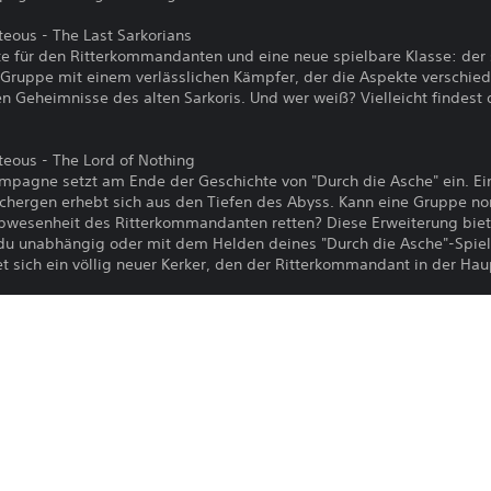
teous - The Last Sarkorians
e für den Ritterkommandanten und eine neue spielbare Klasse: der
 Gruppe mit einem verlässlichen Kämpfer, der die Aspekte verschi
 Geheimnisse des alten Sarkoris. Und wer weiß? Vielleicht findest d
teous - The Lord of Nothing
mpagne setzt am Ende der Geschichte von "Durch die Asche" ein. E
Schergen erhebt sich aus den Tiefen des Abyss. Kann eine Gruppe n
bwesenheit des Ritterkommandanten retten? Diese Erweiterung biete
du unabhängig oder mit dem Helden deines "Durch die Asche"-Spiels
net sich ein völlig neuer Kerker, den der Ritterkommandant in der 
hteous - A Dance of Masks
hste und letzte Premium-DLC für Pathfinder: Wrath of the Righteous 
mandanten und seine treuen Gefährten. Schare alle deine Getreuen 
 – in die zerstörte und aus der Asche auferstandene Stadt Kenabres.
 deinen Freunden und Liebsten zusammen, genieße das Feuerwerk … 
aß verderben wollen!