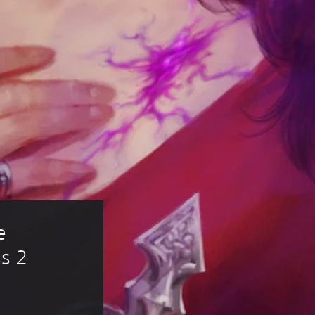
e 
s 2