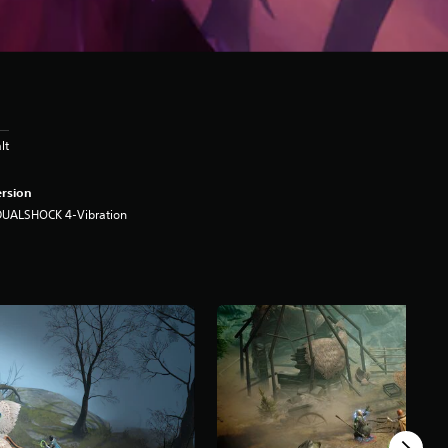
lt
rsion
DUALSHOCK 4-Vibration