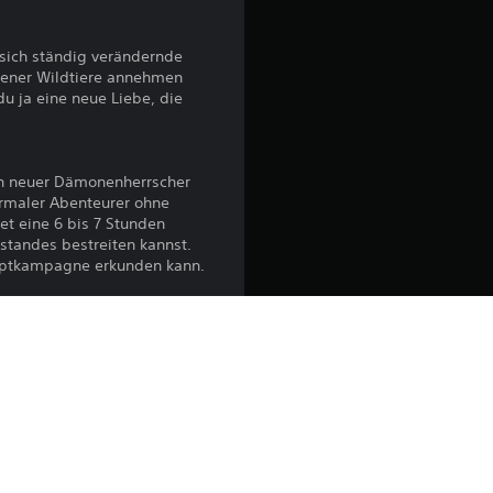
i
 sich ständig verändernde
c
edener Wildtiere annehmen
u ja eine neue Liebe, die
h
e
in neuer Dämonenherrscher
ormaler Abenteurer ohne
B
t eine 6 bis 7 Stunden
tandes bestreiten kannst.
e
Hauptkampagne erkunden kann.
w
in Season Pass 2, ein letzter
e
um dich und reise zurück an
 Besuche ein Fest, feiere
r
und durchkreuze die Pläne
t