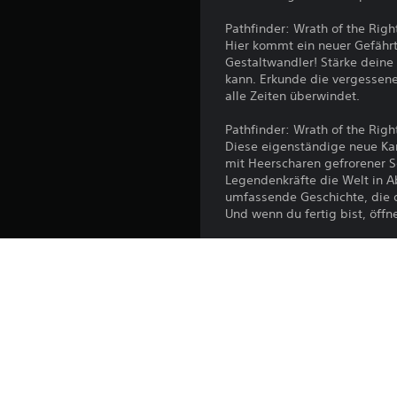
Pathfinder: Wrath of the Righ
Hier kommt ein neuer Gefährt
Gestaltwandler! Stärke deine
kann. Erkunde die vergessenen
alle Zeiten überwindet.
Pathfinder: Wrath of the Righ
Diese eigenständige neue Ka
mit Heerscharen gefrorener 
Legendenkräfte die Welt in A
umfassende Geschichte, die 
Und wenn du fertig bist, öff
Pathfinder: Wrath of the Rig
“Tanz der Masken” ist der sec
Liebesbrief an den Ritterkom
den Ort, an dem alles begann
deine Siege, setze dich mit
der Schurken, die dir den Sp