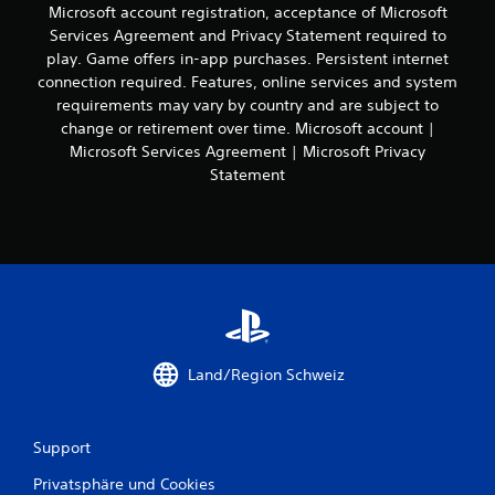
d
(
e
Microsoft account registration, acceptance of Microsoft
n
r
u
e
r
n
Services Agreement and Privacy Statement required to
m
r
i
S
s
i
play. Game offers in-app purchases. Persistent internet
c
c
n
t
t
h
connection required. Features, online services and system
r
f
d
a
C
requirements may vary by country and are subject to
e
i
a
n
o
e
change or retirement over time. Microsoft account |
e
c
d
n
n
Microsoft Services Agreement | Microsoft Privacy
B
e
h
t
r
e
Statement
r
)
r
e
l
e
o
a
E
e
n
l
d
s
g
S
l
e
g
u
p
e
r
i
n
i
r
h
b
g
e
v
i
t
e
l
i
l
e
n
e
b
f
i
d
r
r
t
n
e
Land/Region Schweiz
n
a
d
i
r
k
t
i
g
S
o
i
r
e
t
m
o
d
O
Support
e
m
n
a
p
u
u
k
Privatsphäre und Cookies
b
t
e
n