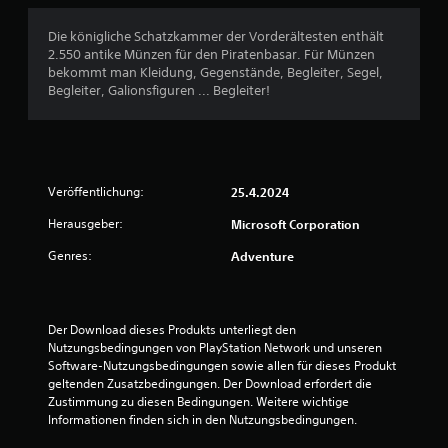
a
s
s
i
r
h
g
a
n
t
e
Die königliche Schatzkammer der Vorderältesten enthält
i
4
t
d
e
r
2.550 antike Münzen für den Piratenbasar. Für Münzen
e
z
l
r
d
bekommt man Kleidung, Gegenstände, Begleiter, Segel,
r
i
,
A
a
Begleiter, Galionsfiguren ... Begleiter!
e
c
S
u
s
n
B
h
ä
d
s
m
k
t
i
e
u
e
e
z
o
l
s
i
e
i
b
s
w
t
o
Veröffentlichung:
25.4.2024
n
e
t
d
d
f
S
)
e
Herausgeber:
Microsoft Corporation
e
e
o
i
s
r
r
r
g
e
Genres:
Adventure
r
S
S
m
n
n
t
y
a
a
k
t
i
m
t
l
e
c
b
i
k
n
Der Download dieses Produkts unterliegt den 
u
k
o
o
o
.
Nutzungsbedingungen von PlayStation Network und unseren 
s
l
n
m
Software-Nutzungsbedingungen sowie allen für dieses Produkt 
.
e
n
e
m
geltenden Zusatzbedingungen. Der Download erfordert die 
s
S
n
t
Zustimmung zu diesen Bedingungen. Weitere wichtige 
e
g
t
w
.
A
Informationen finden sich in den Nutzungsbedingungen.
n
e
e
n
d
r