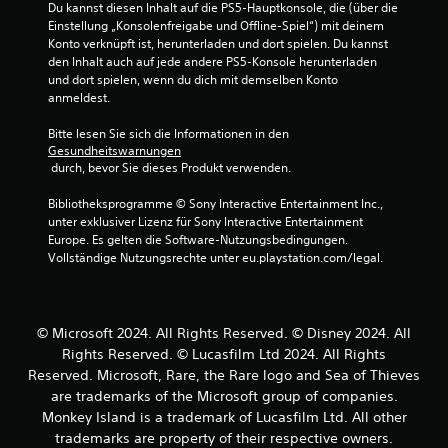
e
u
Du kannst diesen Inhalt auf die PS5-Hauptkonsole, die (über die 
p
S
e
d
e
Einstellung „Konsolenfreigabe und Offline-Spiel“) mit deinem 
a
n
c
n
e
r
Konto verknüpft ist, herunterladen und dort spielen. Du kannst 
u
s
r
n
den Inhalt auch auf jede andere PS5-Konsole herunterladen 
e
n
s
z
e
und dort spielen, wenn du dich mit demselben Konto 
l
d
u
b
e
anmeldest.
e
e
s
a
n
m
m
ä
r
r
Bitte lesen Sie sich die Informationen in den 
p
e
t
e
Gesundheitswarnungen
e
f
z
n
 durch, bevor Sie dieses Produkt verwenden.
S
a
a
l
t
t
d
n
i
ü
Bibliotheksprogramme © Sony Interactive Entertainment Inc., 
i
g
e
c
unter exklusiver Lizenz für Sony Interactive Entertainment 
b
e
c
r
h
Europe. Es gelten die Software-Nutzungsbedingungen. 
e
n
k
o
(
Vollständige Nutzungsrechte unter eu.playstation.com/legal.
r
,
p
u
e
s
u
t
m
i
m
i
i
k
n
e
c
s
e
f
© Microsoft 2024. All Rights Reserved. © Disney 2024. All
i
c
h
h
a
Rights Reserved. © Lucasfilm Ltd 2024. All Rights
n
h
t
r
c
f
Reserved. Microsoft, Rare, the Rare logo and Sea of Thieves
o
D
u
a
h
d
are trademarks of the Microsoft group of companies.
u
c
n
)
e
Monkey Island is a trademark of Lucasfilm Ltd. All other
k
h
g
r
D
trademarks are property of their respective owners.
a
e