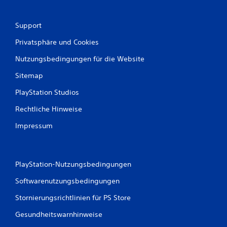
e
w
Support
e
Privatsphäre und Cookies
r
Nutzungsbedingungen für die Website
Sitemap
t
PlayStation Studios
u
Rechtliche Hinweise
n
Impressum
g
e
PlayStation-Nutzungsbedingungen
n
Softwarenutzungsbedingungen
Stornierungsrichtlinien für PS Store
Gesundheitswarnhinweise