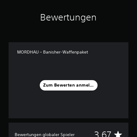
a
u
Bewertungen
s
3
B
e
w
e
MORDHAU – Banisher-Waffenpaket
r
t
u
n
g
e
Zum Bewerten anmelden
n
D
3.67
Bewertungen globaler Spieler