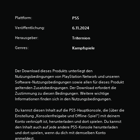
g
:
Plattform:
PS5
3
Veröffentlichung:
6.11.2024
Herausgeber:
Triternion
.
Genres:
Kampfspiele
6
7
Der Download dieses Produkts unterliegt den 
v
Nutzungsbedingungen von PlayStation Network und unseren 
Software-Nutzungsbedingungen sowie allen für dieses Produkt 
o
geltenden Zusatzbedingungen. Der Download erfordert die 
Zustimmung zu diesen Bedingungen. Weitere wichtige 
n
Informationen finden sich in den Nutzungsbedingungen.
5
Du kannst diesen Inhalt auf die PS5-Hauptkonsole, die (über die 
Einstellung „Konsolenfreigabe und Offline-Spiel“) mit deinem 
Konto verknüpft ist, herunterladen und dort spielen. Du kannst 
den Inhalt auch auf jede andere PS5-Konsole herunterladen 
S
und dort spielen, wenn du dich mit demselben Konto 
anmeldest.