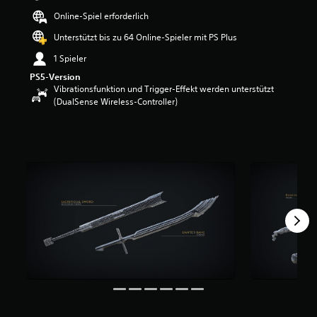
e
Online-Spiel erforderlich
w
e
Unterstützt bis zu 64 Online-Spieler mit PS Plus
r
1 Spieler
t
u
PS5-Version
n
Vibrationsfunktion und Trigger-Effekt werden unterstützt
g
(DualSense Wireless-Controller)
:
3
.
6
7
v
o
n
5
S
t
e
r
n
e
n