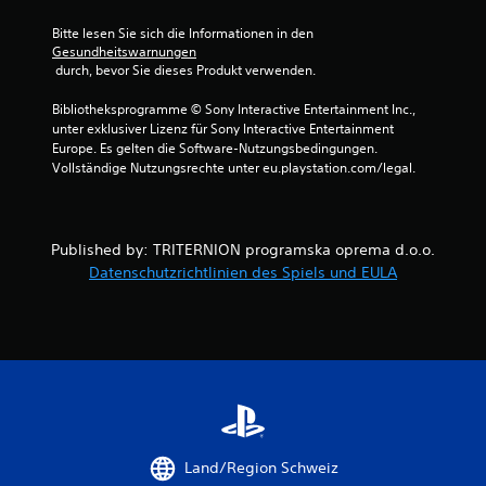
t
Bitte lesen Sie sich die Informationen in den 
e
Gesundheitswarnungen
 durch, bevor Sie dieses Produkt verwenden.
r
Bibliotheksprogramme © Sony Interactive Entertainment Inc., 
n
unter exklusiver Lizenz für Sony Interactive Entertainment 
Europe. Es gelten die Software-Nutzungsbedingungen. 
Vollständige Nutzungsrechte unter eu.playstation.com/legal.
e
n
a
Published by: TRITERNION programska oprema d.o.o.
Datenschutzrichtlinien des Spiels und EULA
u
s
3
B
Land/Region Schweiz