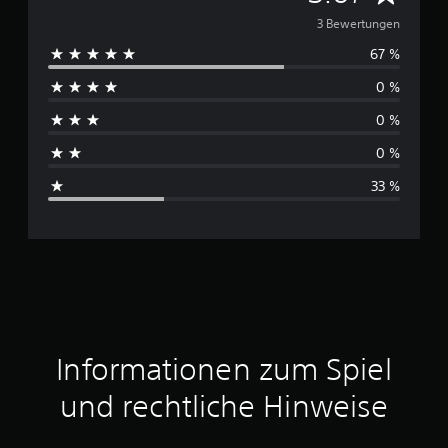
u
3 Bewertungen
67 %
r
0 %
c
0 %
h
0 %
s
33 %
c
h
n
i
t
Informationen zum Spiel
t
und rechtliche Hinweise
l