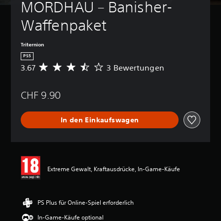
MORDHAU – Banisher-
Waffenpaket
Triternion
PS5
3.67
3 Bewertungen
D
u
r
CHF 9.90
c
h
s
In den Einkaufswagen
c
h
n
i
t
t
Extreme Gewalt, Kraftausdrücke, In-Game-Käufe
l
i
c
h
PS Plus für Online-Spiel erforderlich
e
In-Game-Käufe optional
B