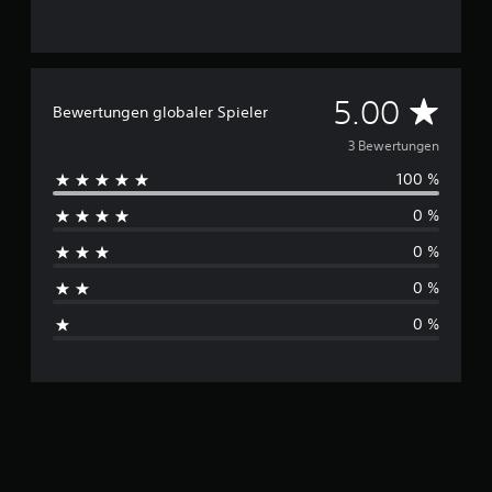
B
e
w
e
r
D
t
5.00
Bewertungen globaler Spieler
u
n
u
3 Bewertungen
g
100 %
e
r
n
0 %
c
0 %
h
0 %
s
0 %
c
h
n
i