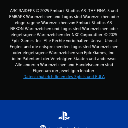
t
ARC RAIDERS © 2025 Embark Studios AB. THE FINALS und
e
EMBARK Warenzeichen und Logos sind Warenzeichen oder
eingetragene Warenzeichen von Embark Studios AB.
r
NEXON Warenzeichen und Logos sind Warenzeichen oder
n
eingetragene Warenzeichen der NXC Corporation. © 2025
Epic Games, Inc. Alle Rechte vorbehalten. Unreal, Unreal
e
Engine und die entsprechenden Logos sind Warenzeichen
oder eingetragene Warenzeichen von Epic Games, Inc.
n
beim Patentamt der Vereinigten Staaten und anderswo.
Alle anderen Warenzeichen und Handelsnamen sind
a
Eigentum der jeweiligen Inhaber.
u
Datenschutzrichtlinien des Spiels und EULA
s
3
B