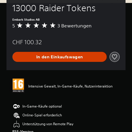
13000 Raider Tokens
Embark Studios AB
5
3 Bewertungen
D
u
r
CHF 100.32
c
h
s
In den Einkaufswagen
c
h
n
i
t
t
Intensive Gewalt, In-Game-Käufe, Nutzerinteraktion
l
i
c
h
In-Game-Käufe optional
e
Online-Spiel erforderlich
B
e
Unterstützung von Remote Play
w
PS5-Version
e