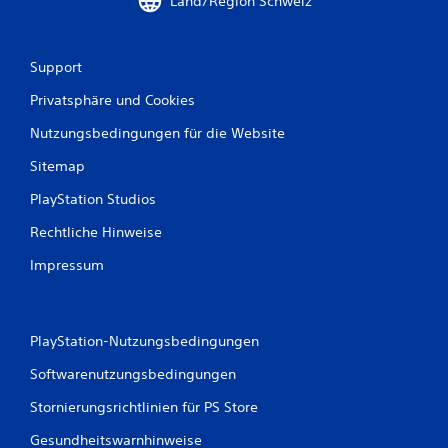
Land/Region Schweiz
e
w
Support
e
Privatsphäre und Cookies
r
Nutzungsbedingungen für die Website
t
Sitemap
u
PlayStation Studios
n
Rechtliche Hinweise
g
Impressum
e
n
PlayStation-Nutzungsbedingungen
Softwarenutzungsbedingungen
Stornierungsrichtlinien für PS Store
Gesundheitswarnhinweise