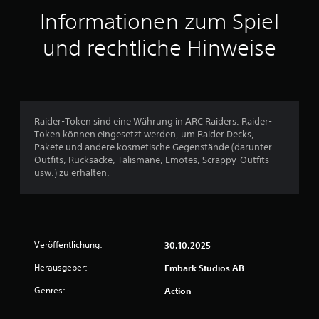
t
Informationen zum Spiel
t
und rechtliche Hinweise
l
i
c
Raider-Token sind eine Währung in ARC Raiders. Raider-
Token können eingesetzt werden, um Raider Decks,
h
Pakete und andere kosmetische Gegenstände (darunter
Outfits, Rucksäcke, Talismane, Emotes, Scrappy-Outfits
e
usw.) zu erhalten.
B
e
Veröffentlichung:
30.10.2025
w
Herausgeber:
Embark Studios AB
e
Genres:
Action
r