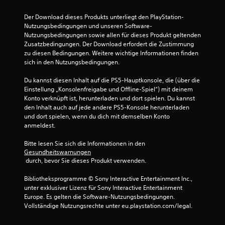
t
Der Download dieses Produkts unterliegt den PlayStation-
u
Nutzungsbedingungen und unseren Software-
Nutzungsbedingungen sowie allen für dieses Produkt geltenden 
n
Zusatzbedingungen. Der Download erfordert die Zustimmung 
zu diesen Bedingungen. Weitere wichtige Informationen finden 
g
sich in den Nutzungsbedingungen.
:
Du kannst diesen Inhalt auf die PS5-Hauptkonsole, die (über die 
Einstellung „Konsolenfreigabe und Offline-Spiel“) mit deinem 
5
Konto verknüpft ist, herunterladen und dort spielen. Du kannst 
den Inhalt auch auf jede andere PS5-Konsole herunterladen 
v
und dort spielen, wenn du dich mit demselben Konto 
anmeldest.
o
Bitte lesen Sie sich die Informationen in den 
Gesundheitswarnungen
n
 durch, bevor Sie dieses Produkt verwenden.
5
Bibliotheksprogramme © Sony Interactive Entertainment Inc., 
unter exklusiver Lizenz für Sony Interactive Entertainment 
Europe. Es gelten die Software-Nutzungsbedingungen. 
Vollständige Nutzungsrechte unter eu.playstation.com/legal.
S