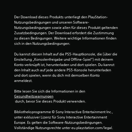
r
t
Der Download dieses Produkts unterliegt den PlayStation-
u
Nutzungsbedingungen und unseren Software-
Nutzungsbedingungen sowie allen für dieses Produkt geltenden 
n
Zusatzbedingungen. Der Download erfordert die Zustimmung 
zu diesen Bedingungen. Weitere wichtige Informationen finden 
g
sich in den Nutzungsbedingungen.
:
Du kannst diesen Inhalt auf die PS5-Hauptkonsole, die (über die 
Einstellung „Konsolenfreigabe und Offline-Spiel“) mit deinem 
5
Konto verknüpft ist, herunterladen und dort spielen. Du kannst 
den Inhalt auch auf jede andere PS5-Konsole herunterladen 
v
und dort spielen, wenn du dich mit demselben Konto 
anmeldest.
o
Bitte lesen Sie sich die Informationen in den 
Gesundheitswarnungen
n
 durch, bevor Sie dieses Produkt verwenden.
5
Bibliotheksprogramme © Sony Interactive Entertainment Inc., 
unter exklusiver Lizenz für Sony Interactive Entertainment 
Europe. Es gelten die Software-Nutzungsbedingungen. 
Vollständige Nutzungsrechte unter eu.playstation.com/legal.