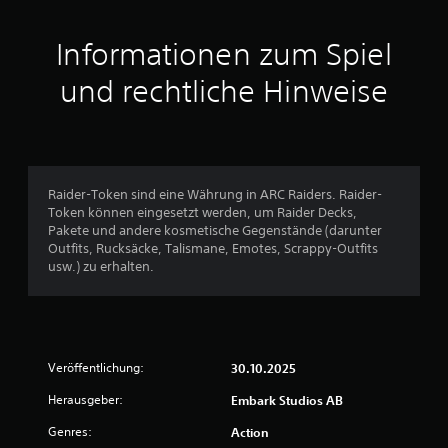
i
t
Informationen zum Spiel
t
und rechtliche Hinweise
l
i
c
Raider-Token sind eine Währung in ARC Raiders. Raider-
Token können eingesetzt werden, um Raider Decks,
h
Pakete und andere kosmetische Gegenstände (darunter
Outfits, Rucksäcke, Talismane, Emotes, Scrappy-Outfits
e
usw.) zu erhalten.
B
e
Veröffentlichung:
30.10.2025
w
Herausgeber:
Embark Studios AB
e
Genres:
Action