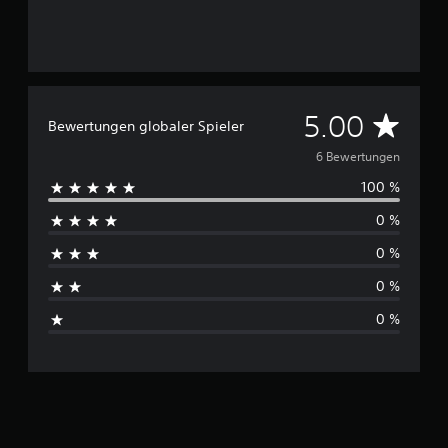
B
e
w
e
r
D
t
5.00
Bewertungen globaler Spieler
u
n
u
6 Bewertungen
g
100 %
e
r
n
0 %
c
0 %
h
0 %
s
0 %
c
h
n