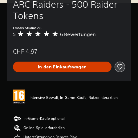
ARC Raiders - 500 Raider 
Tokens
Embark Studios AB
5
6 Bewertungen
D
u
r
CHF 4.97
c
h
s
In den Einkaufswagen
c
h
n
i
t
t
Intensive Gewalt, In-Game-Käufe, Nutzerinteraktion
l
i
c
h
In-Game-Käufe optional
e
Online-Spiel erforderlich
B
e
Unterstützung von Remote Play