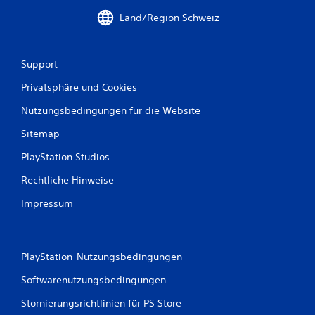
Land/Region Schweiz
e
w
Support
e
Privatsphäre und Cookies
r
Nutzungsbedingungen für die Website
t
Sitemap
u
PlayStation Studios
n
Rechtliche Hinweise
g
Impressum
e
n
PlayStation-Nutzungsbedingungen
Softwarenutzungsbedingungen
Stornierungsrichtlinien für PS Store