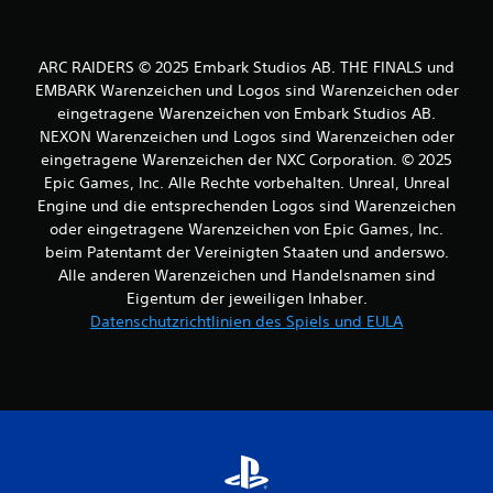
S
t
ARC RAIDERS © 2025 Embark Studios AB. THE FINALS und
e
EMBARK Warenzeichen und Logos sind Warenzeichen oder
eingetragene Warenzeichen von Embark Studios AB.
r
NEXON Warenzeichen und Logos sind Warenzeichen oder
n
eingetragene Warenzeichen der NXC Corporation. © 2025
Epic Games, Inc. Alle Rechte vorbehalten. Unreal, Unreal
e
Engine und die entsprechenden Logos sind Warenzeichen
oder eingetragene Warenzeichen von Epic Games, Inc.
n
beim Patentamt der Vereinigten Staaten und anderswo.
Alle anderen Warenzeichen und Handelsnamen sind
a
Eigentum der jeweiligen Inhaber.
u
Datenschutzrichtlinien des Spiels und EULA
s
6
B