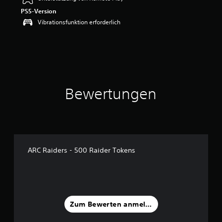
w
PS5-Version
e
r
Vibrationsfunktion erforderlich
t
u
n
g
:
5
v
Bewertungen
o
n
5
S
t
e
ARC Raiders - 500 Raider Tokens
r
n
e
n
a
u
Zum Bewerten anmelden
s
6