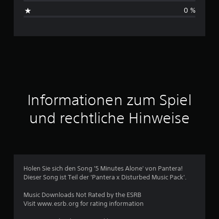
B
0 %
e
w
e
r
t
Informationen zum Spiel
u
und rechtliche Hinweise
n
g
e
Holen Sie sich den Song '5 Minutes Alone' von Pantera!
Dieser Song ist Teil der 'Pantera x Disturbed Music Pack'.
n
Music Downloads Not Rated by the ESRB
Visit www.esrb.org for rating information