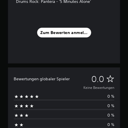
Drums Rock: Pantera - '5 Minutes Alone'
Zum Bewerten anmelden
K
0.0
Bewertungen globaler Spieler
e
Keine Bewertungen
0 %
i
0 %
n
0 %
e
0 %