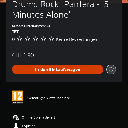
Drums Rock: Pantera - '5 
Minutes Alone'
Garage51 Entertainment S.L.
PS5
0
Keine Bewertungen
K
e
i
CHF 1.90
n
e
B
In den Einkaufswagen
e
w
e
r
t
u
Gemäßigte Kraftausdrücke
n
g
e
n
Offline-Spiel aktiviert
1 Spieler