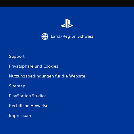
w
e
r
Land/Region Schweiz
t
u
Support
n
Privatsphäre und Cookies
g
Nutzungsbedingungen für die Website
e
Sitemap
n
PlayStation Studios
Rechtliche Hinweise
Impressum