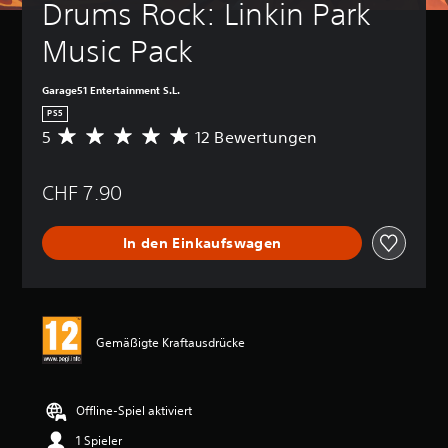
Drums Rock: Linkin Park 
Music Pack
Garage51 Entertainment S.L.
PS5
5
12 Bewertungen
D
u
r
CHF 7.90
c
h
s
In den Einkaufswagen
c
h
n
i
t
t
Gemäßigte Kraftausdrücke
l
i
c
h
Offline-Spiel aktiviert
e
1 Spieler
B