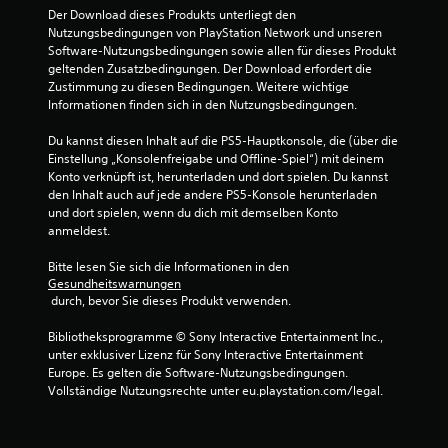
Der Download dieses Produkts unterliegt den 
r
Nutzungsbedingungen von PlayStation Network und unseren 
Software-Nutzungsbedingungen sowie allen für dieses Produkt 
n
geltenden Zusatzbedingungen. Der Download erfordert die 
Zustimmung zu diesen Bedingungen. Weitere wichtige 
e
Informationen finden sich in den Nutzungsbedingungen.
n
Du kannst diesen Inhalt auf die PS5-Hauptkonsole, die (über die 
Einstellung „Konsolenfreigabe und Offline-Spiel“) mit deinem 
a
Konto verknüpft ist, herunterladen und dort spielen. Du kannst 
den Inhalt auch auf jede andere PS5-Konsole herunterladen 
u
und dort spielen, wenn du dich mit demselben Konto 
anmeldest.
s
Bitte lesen Sie sich die Informationen in den 
Gesundheitswarnungen
1
 durch, bevor Sie dieses Produkt verwenden.
2
Bibliotheksprogramme © Sony Interactive Entertainment Inc., 
unter exklusiver Lizenz für Sony Interactive Entertainment 
Europe. Es gelten die Software-Nutzungsbedingungen. 
Vollständige Nutzungsrechte unter eu.playstation.com/legal.
B
e