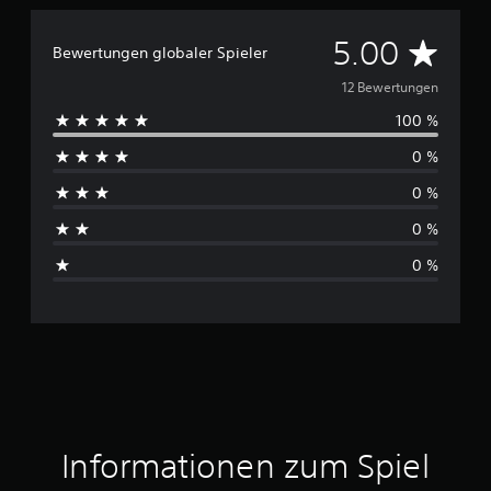
D
5.00
Bewertungen globaler Spieler
u
12 Bewertungen
100 %
r
0 %
c
0 %
h
0 %
s
0 %
c
h
n
i
t
Informationen zum Spiel