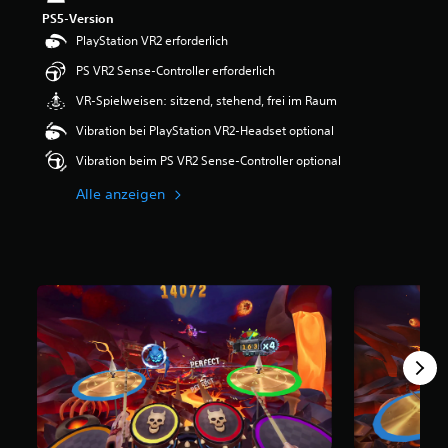
e
PS5-Version
w
PlayStation VR2 erforderlich
e
r
PS VR2 Sense-Controller erforderlich
t
VR-Spielweisen: sitzend, stehend, frei im Raum
u
n
Vibration bei PlayStation VR2-Headset optional
g
:
Vibration beim PS VR2 Sense-Controller optional
5
v
Alle anzeigen
o
n
5
S
t
e
r
n
e
n
a
u
s