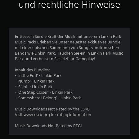
t
und rechtliche Hinweise
l
i
c
Entfesseln Sie die Kraft der Musik mit unserem Linkin Park
Music Pack! Erleben Sie unser neuestes exklusives Bundle
h
mit einer epischen Sammlung von Songs von ikonischen
Bands wie Linkin Park. Tauchen Sie ein in Linkin Park Music
e
Pack und verbessern Sie jetzt Ihr Gameplay!
B
Inhalt des Bundles:
- 'In the End' - Linkin Park
e
- 'Numb' - Linkin Park
- 'Faint' - Linkin Park
w
- 'One Step Closer' - Linkin Park
- 'Somewhere I Belong' - Linkin Park
e
Music Downloads Not Rated by the ESRB
r
Visit www.esrb.org for rating information
t
Music Downloads Not Rated by PEGI