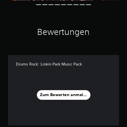
1
2
B
e
Bewertungen
w
e
r
t
u
n
g
Drums Rock: Linkin Park Music Pack
e
n
Zum Bewerten anmelden