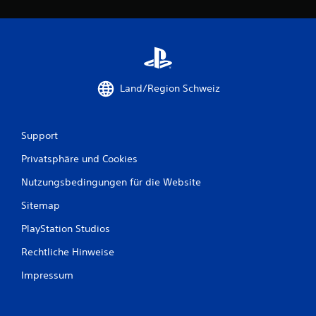
B
e
w
e
Land/Region Schweiz
r
Support
t
Privatsphäre und Cookies
u
Nutzungsbedingungen für die Website
n
Sitemap
g
PlayStation Studios
e
Rechtliche Hinweise
n
Impressum