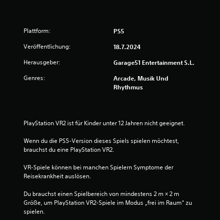
n
g
Plattform:
PS5
:
Veröffentlichung:
18.7.2024
Herausgeber:
4
Garage51 Entertainment S.L.
Genres:
Arcade, Musik Und
.
Rhythmus
7
5
PlayStation VR2 ist für Kinder unter 12 Jahren nicht geeignet.
v
Wenn du die PS5-Version dieses Spiels spielen möchtest, 
brauchst du eine PlayStation VR2.
o
VR-Spiele können bei manchen Spielern Symptome der 
n
Reisekrankheit auslösen.
5
Du brauchst einen Spielbereich von mindestens 2 m × 2 m 
Größe, um PlayStation VR2-Spiele im Modus „frei im Raum“ zu 
spielen.