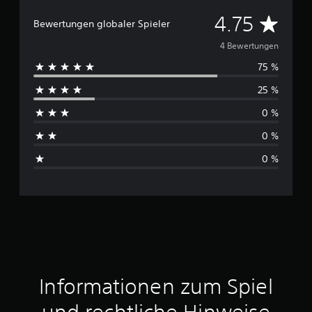
D
4.75
Bewertungen globaler Spieler
u
4 Bewertungen
75 %
r
25 %
c
0 %
h
0 %
s
0 %
c
h
n
i
t
Informationen zum Spiel
t