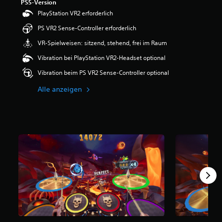
PS5-Version
w
PlayStation VR2 erforderlich
e
r
PS VR2 Sense-Controller erforderlich
t
VR-Spielweisen: sitzend, stehend, frei im Raum
u
n
Vibration bei PlayStation VR2-Headset optional
g
:
Vibration beim PS VR2 Sense-Controller optional
4
.
Alle anzeigen
7
5
v
o
n
5
S
t
e
r
n
e
n