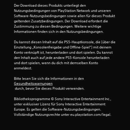
S
Der Download dieses Produkts unterliegt den 
Nutzungsbedingungen von PlayStation Network und unseren 
t
Software-Nutzungsbedingungen sowie allen für dieses Produkt 
geltenden Zusatzbedingungen. Der Download erfordert die 
e
Zustimmung zu diesen Bedingungen. Weitere wichtige 
Informationen finden sich in den Nutzungsbedingungen.
r
Du kannst diesen Inhalt auf die PS5-Hauptkonsole, die (über die 
n
Einstellung „Konsolenfreigabe und Offline-Spiel“) mit deinem 
Konto verknüpft ist, herunterladen und dort spielen. Du kannst 
e
den Inhalt auch auf jede andere PS5-Konsole herunterladen 
und dort spielen, wenn du dich mit demselben Konto 
n
anmeldest.
Bitte lesen Sie sich die Informationen in den 
a
Gesundheitswarnungen
 durch, bevor Sie dieses Produkt verwenden.
u
Bibliotheksprogramme © Sony Interactive Entertainment Inc., 
s
unter exklusiver Lizenz für Sony Interactive Entertainment 
Europe. Es gelten die Software-Nutzungsbedingungen. 
4
Vollständige Nutzungsrechte unter eu.playstation.com/legal.