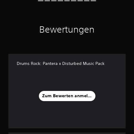
a
u
s
4
Bewertungen
B
e
w
e
r
t
u
Drums Rock: Pantera x Disturbed Music Pack
n
g
e
n
Zum Bewerten anmelden