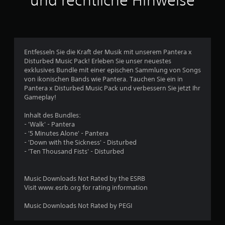
und rechtliche Hinweise
l
i
c
Entfesseln Sie die Kraft der Musik mit unserem Pantera x
Disturbed Music Pack! Erleben Sie unser neuestes
h
exklusives Bundle mit einer epischen Sammlung von Songs
von ikonischen Bands wie Pantera. Tauchen Sie ein in
e
Pantera x Disturbed Music Pack und verbessern Sie jetzt Ihr
Gameplay!
B
Inhalt des Bundles:
e
- 'Walk' - Pantera
- '5 Minutes Alone' - Pantera
w
- 'Down with the Sickness' - Disturbed
- 'Ten Thousand Fists' - Disturbed
e
r
Music Downloads Not Rated by the ESRB
Visit www.esrb.org for rating information
t
Music Downloads Not Rated by PEGI
u