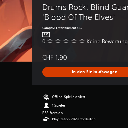
Drums Rock: Blind Guar
'Blood Of The Elves'
Garage51 Entertainment S.L.
PS5
0
Keine Bewertun
K
e
i
CHF 1.90
n
e
B
In den Einkaufswagen
e
w
e
r
t
Offline-Spiel aktiviert
u
1 Spieler
n
g
PS5-Version
e
PlayStation VR2 erforderlich
n