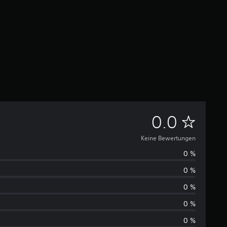
K
0.0
e
Keine Bewertungen
0 %
i
0 %
n
0 %
e
0 %
0 %