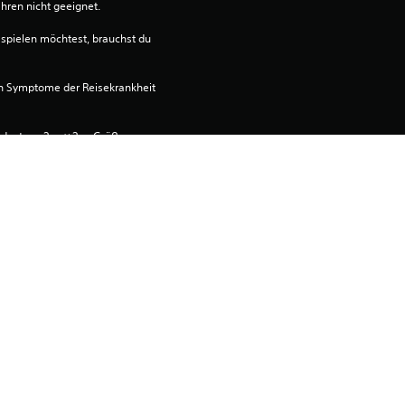
ahren nicht geeignet.
spielen möchtest, brauchst du 
n Symptome der Reisekrankheit 
ndestens 2 m × 2 m Größe, um 
im Raum“ zu spielen.
egt den Nutzungsbedingungen von 
ware-Nutzungsbedingungen sowie 
satzbedingungen. Der Download 
dingungen. Weitere wichtige 
ungsbedingungen.
ptkonsole, die (über die 
ne-Spiel“) mit deinem Konto 
ielen. Du kannst den Inhalt auch 
den und dort spielen, wenn du 
n den 