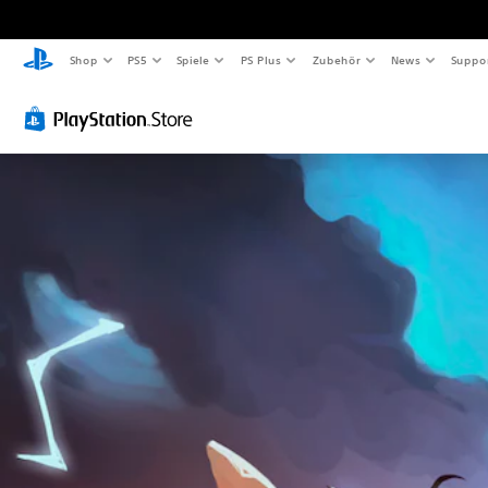
Shop
PS5
Spiele
PS Plus
Zubehör
News
Suppo