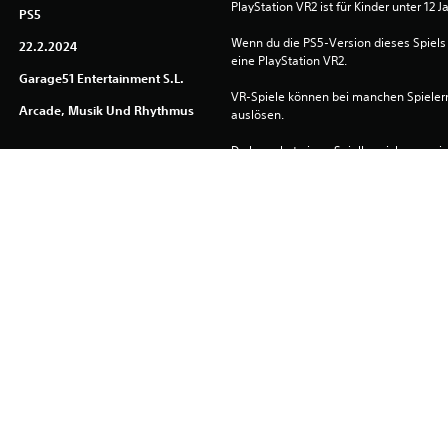
PlayStation VR2 ist für Kinder unter 12 J
PS5
Wenn du die PS5-Version dieses Spiels 
22.2.2024
eine PlayStation VR2.
Garage51 Entertainment S.L.
VR-Spiele können bei manchen Spieler
Arcade, Musik Und Rhythmus
auslösen.
Du brauchst einen Spielbereich von mi
PlayStation VR2-Spiele im Modus „frei 
Der Download dieses Produkts unterli
PlayStation Network und unseren Soft
allen für dieses Produkt geltenden Zu
erfordert die Zustimmung zu diesen Be
Informationen finden sich in den Nutz
Du kannst diesen Inhalt auf die PS5-Hau
Einstellung „Konsolenfreigabe und Offli
verknüpft ist, herunterladen und dort sp
auf jede andere PS5-Konsole herunterla
dich mit demselben Konto anmeldest.
Bitte lesen Sie sich die Informationen i
Gesundheitswarnungen