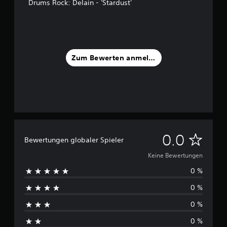
Drums Rock: Delain - 'Stardust'
Zum Bewerten anmelden
K
0.0
Bewertungen globaler Spieler
e
Keine Bewertungen
0 %
i
0 %
n
0 %
e
0 %