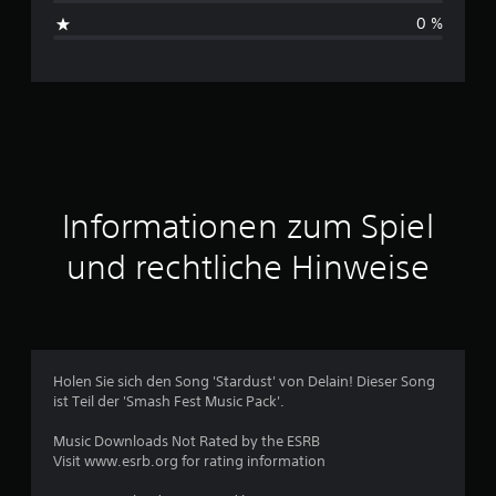
B
0 %
e
w
e
r
t
Informationen zum Spiel
u
und rechtliche Hinweise
n
g
e
Holen Sie sich den Song 'Stardust' von Delain! Dieser Song
ist Teil der 'Smash Fest Music Pack'.
n
Music Downloads Not Rated by the ESRB
Visit www.esrb.org for rating information