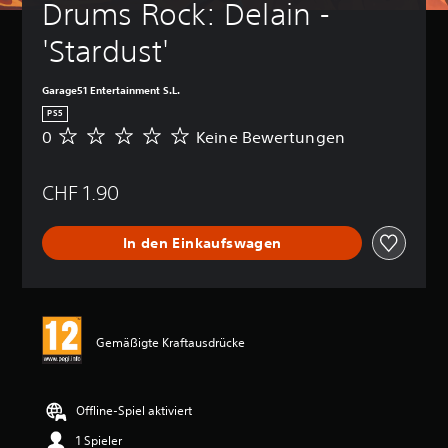
Drums Rock: Delain - 
'Stardust'
Garage51 Entertainment S.L.
PS5
0
Keine Bewertungen
K
e
i
CHF 1.90
n
e
B
In den Einkaufswagen
e
w
e
r
t
u
Gemäßigte Kraftausdrücke
n
g
e
n
Offline-Spiel aktiviert
1 Spieler