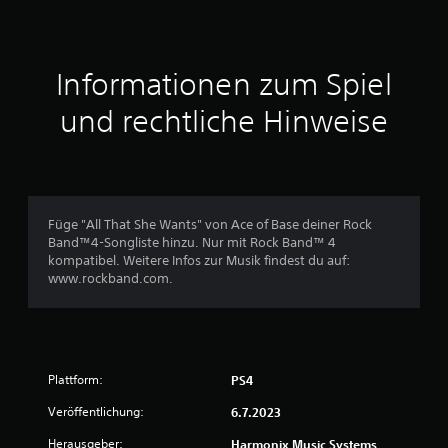
n
i
t
Informationen zum Spiel
t
und rechtliche Hinweise
l
i
c
Füge "All That She Wants" von Ace of Base deiner Rock
Band™4-Songliste hinzu. Nur mit Rock Band™ 4
h
kompatibel. Weitere Infos zur Musik findest du auf:
www.rockband.com.
e
B
e
Plattform:
PS4
w
Veröffentlichung:
6.7.2023
e
Herausgeber:
Harmonix Music Systems