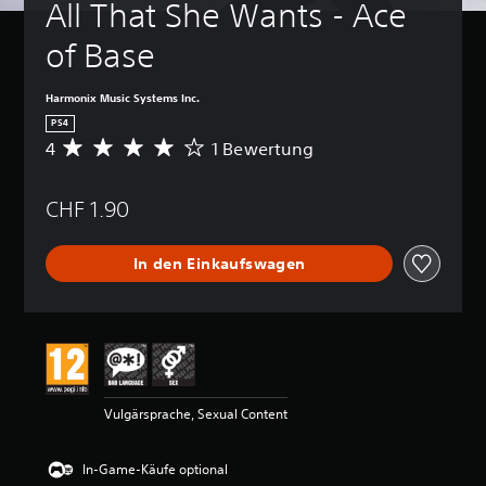
All That She Wants - Ace 
of Base
Harmonix Music Systems Inc.
PS4
4
1 Bewertung
D
u
r
CHF 1.90
c
h
s
In den Einkaufswagen
c
h
n
i
t
t
l
i
Vulgärsprache, Sexual Content
c
h
e
In-Game-Käufe optional
B