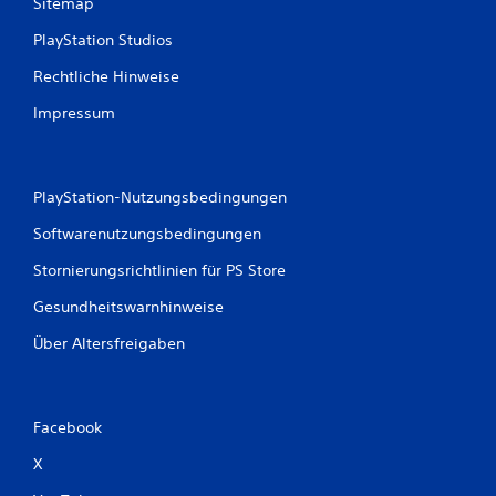
Sitemap
B
PlayStation Studios
e
Rechtliche Hinweise
w
Impressum
e
r
PlayStation-Nutzungsbedingungen
t
Softwarenutzungsbedingungen
u
Stornierungsrichtlinien für PS Store
Gesundheitswarnhinweise
n
Über Altersfreigaben
g
e
Facebook
n
X