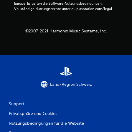
Europe. Es gelten die Software-Nutzungsbedingungen. 
S
Vollständige Nutzungsrechte unter eu.playstation.com/legal.
t
e
©2007-2021 Harmonix Music Systems, Inc.
r
n
e
n
a
Land/Region Schweiz
u
Support
s
Privatsphäre und Cookies
1
Nutzungsbedingungen für die Website