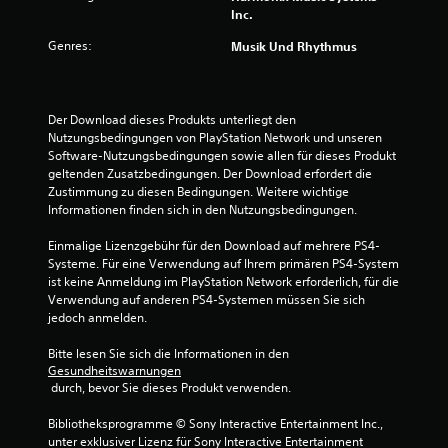
Inc.
r
Genres:
Musik Und Rhythmus
t
u
Der Download dieses Produkts unterliegt den 
n
Nutzungsbedingungen von PlayStation Network und unseren 
Software-Nutzungsbedingungen sowie allen für dieses Produkt 
geltenden Zusatzbedingungen. Der Download erfordert die 
g
Zustimmung zu diesen Bedingungen. Weitere wichtige 
Informationen finden sich in den Nutzungsbedingungen.
:
Einmalige Lizenzgebühr für den Download auf mehrere PS4-
1
Systeme. Für eine Verwendung auf Ihrem primären PS4-System 
ist keine Anmeldung im PlayStation Network erforderlich, für die 
v
Verwendung auf anderen PS4-Systemen müssen Sie sich 
jedoch anmelden.
o
Bitte lesen Sie sich die Informationen in den 
n
Gesundheitswarnungen
 durch, bevor Sie dieses Produkt verwenden.
5
Bibliotheksprogramme © Sony Interactive Entertainment Inc., 
unter exklusiver Lizenz für Sony Interactive Entertainment 