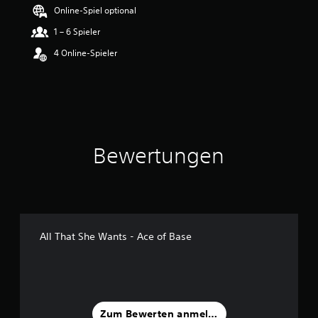
e
Online-Spiel optional
w
1 – 6 Spieler
e
r
4 Online-Spieler
t
u
n
g
:
4
v
Bewertungen
o
n
5
S
t
e
All That She Wants - Ace of Base
r
n
e
n
a
u
Zum Bewerten anmelden
s