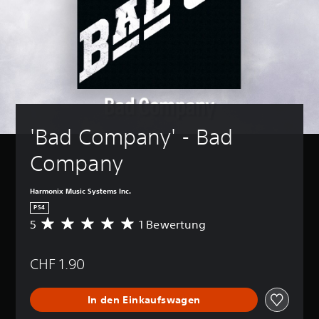
'Bad Company' - Bad 
Company
Harmonix Music Systems Inc.
PS4
5
1 Bewertung
D
u
r
CHF 1.90
c
h
s
In den Einkaufswagen
c
h