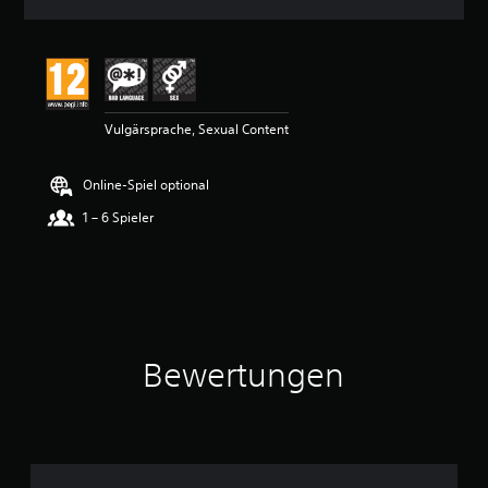
n
i
t
t
l
i
Vulgärsprache, Sexual Content
c
h
e
Online-Spiel optional
B
e
1 – 6 Spieler
w
e
r
t
u
n
g
Bewertungen
:
5
v
o
n
5