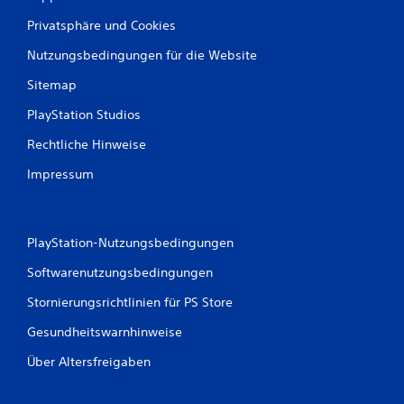
u
Privatsphäre und Cookies
s
Nutzungsbedingungen für die Website
1
Sitemap
PlayStation Studios
B
Rechtliche Hinweise
e
Impressum
w
e
PlayStation-Nutzungsbedingungen
r
Softwarenutzungsbedingungen
t
Stornierungsrichtlinien für PS Store
u
Gesundheitswarnhinweise
Über Altersfreigaben
n
g