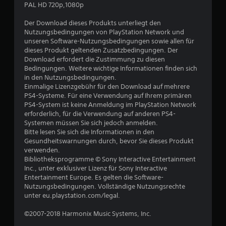
B
PAL HD 720p,1080p
e
Der Download dieses Produkts unterliegt den
Nutzungsbedingungen von PlayStation Network und
w
unseren Software-Nutzungsbedingungen sowie allen für
dieses Produkt geltenden Zusatzbedingungen. Der
e
Download erfordert die Zustimmung zu diesen
Bedingungen. Weitere wichtige Informationen finden sich
r
in den Nutzungsbedingungen.
Einmalige Lizenzgebühr für den Download auf mehrere
t
PS4-Systeme. Für eine Verwendung auf Ihrem primären
PS4-System ist keine Anmeldung im PlayStation Network
u
erforderlich, für die Verwendung auf anderen PS4-
Systemen müssen Sie sich jedoch anmelden.
Bitte lesen Sie sich die Informationen in den
n
Gesundheitswarnungen durch, bevor Sie dieses Produkt
verwenden.
g
Bibliotheksprogramme © Sony Interactive Entertainment
Inc., unter exklusiver Lizenz für Sony Interactive
:
Entertainment Europe. Es gelten die Software-
Nutzungsbedingungen. Vollständige Nutzungsrechte
1
unter eu.playstation.com/legal.
v
©2007-2018 Harmonix Music Systems, Inc.