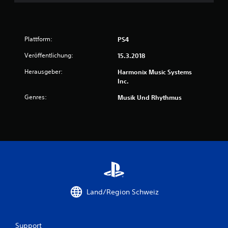
o
n
5
Plattform:
PS4
Veröffentlichung:
15.3.2018
Herausgeber:
Harmonix Music Systems
S
Inc.
t
Genres:
Musik Und Rhythmus
e
r
n
e
n
Land/Region Schweiz
a
Support