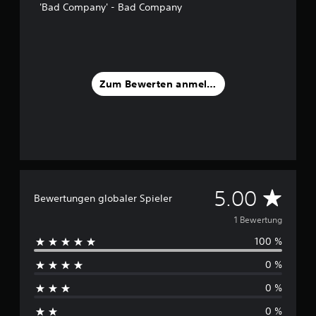
'Bad Company' - Bad Company
S
t
e
r
n
e
Zum Bewerten anmelden
n
a
u
s
1
B
e
w
D
5.00
Bewertungen globaler Spieler
e
r
u
1 Bewertung
t
u
100 %
r
n
g
0 %
c
e
0 %
n
h
0 %