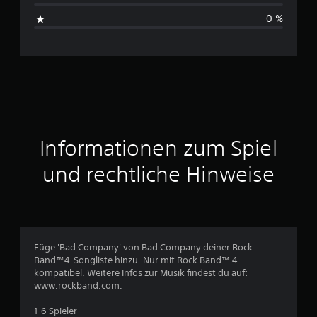
s
0 %
c
h
n
i
t
Informationen zum Spiel
t
und rechtliche Hinweise
l
i
c
Füge 'Bad Company' von Bad Company deiner Rock
Band™4-Songliste hinzu. Nur mit Rock Band™ 4
h
kompatibel. Weitere Infos zur Musik findest du auf:
www.rockband.com.
e
1-6 Spieler