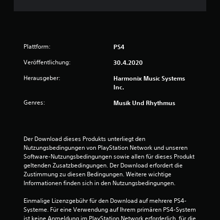
e
B
e
Plattform:
PS4
w
Veröffentlichung:
30.4.2020
e
Herausgeber:
Harmonix Music Systems
Inc.
r
Genres:
Musik Und Rhythmus
t
u
Der Download dieses Produkts unterliegt den 
n
Nutzungsbedingungen von PlayStation Network und unseren 
Software-Nutzungsbedingungen sowie allen für dieses Produkt 
geltenden Zusatzbedingungen. Der Download erfordert die 
g
Zustimmung zu diesen Bedingungen. Weitere wichtige 
Informationen finden sich in den Nutzungsbedingungen.
:
Einmalige Lizenzgebühr für den Download auf mehrere PS4-
1
Systeme. Für eine Verwendung auf Ihrem primären PS4-System 
ist keine Anmeldung im PlayStation Network erforderlich, für die 