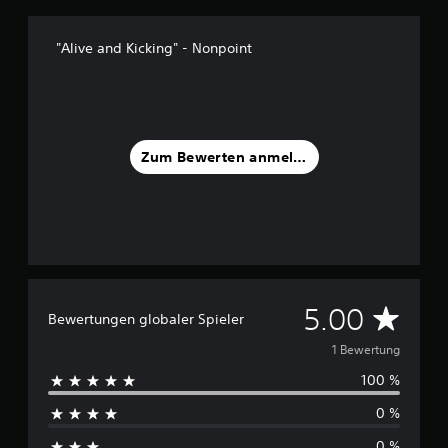
S
t
"Alive and Kicking" - Nonpoint
e
r
n
e
n
a
Zum Bewerten anmelden
u
s
1
B
e
w
e
r
D
5.00
Bewertungen globaler Spieler
t
u
u
1 Bewertung
n
g
100 %
r
e
n
0 %
c
0 %