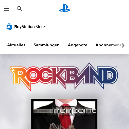
S
u
c
h
e
n
Aktuelles
Sammlungen
Angebote
Abonnements