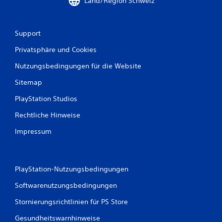
a
Land/Region Schweiz
u
Support
s
Privatsphäre und Cookies
1
Nutzungsbedingungen für die Website
Sitemap
B
PlayStation Studios
e
Rechtliche Hinweise
w
Impressum
e
r
PlayStation-Nutzungsbedingungen
t
Softwarenutzungsbedingungen
u
Stornierungsrichtlinien für PS Store
Gesundheitswarnhinweise