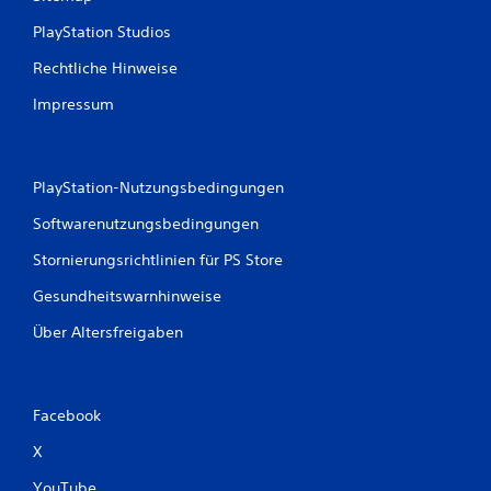
t
PlayStation Studios
Rechtliche Hinweise
u
Impressum
n
g
PlayStation-Nutzungsbedingungen
e
Softwarenutzungsbedingungen
n
Stornierungsrichtlinien für PS Store
Gesundheitswarnhinweise
Über Altersfreigaben
Facebook
X
YouTube