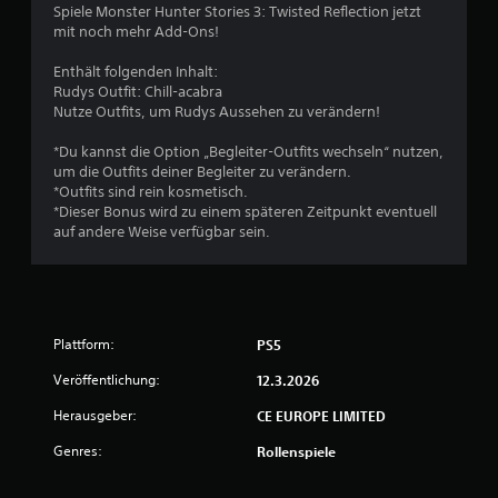
c
Spiele Monster Hunter Stories 3: Twisted Reflection jetzt
mit noch mehr Add-Ons!
h
Enthält folgenden Inhalt:
e
Rudys Outfit: Chill-acabra
Nutze Outfits, um Rudys Aussehen zu verändern!
B
*Du kannst die Option „Begleiter-Outfits wechseln“ nutzen,
e
um die Outfits deiner Begleiter zu verändern.
*Outfits sind rein kosmetisch.
w
*Dieser Bonus wird zu einem späteren Zeitpunkt eventuell
auf andere Weise verfügbar sein.
e
r
t
Plattform:
PS5
u
Veröffentlichung:
12.3.2026
n
Herausgeber:
CE EUROPE LIMITED
Genres:
Rollenspiele
g