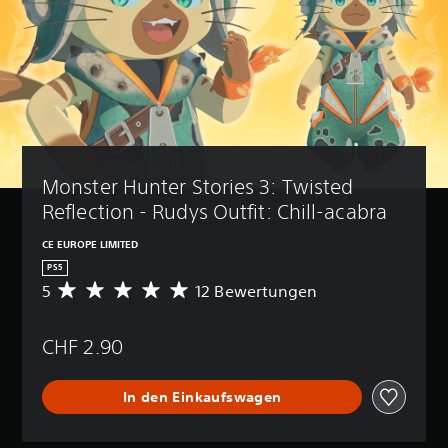
Monster Hunter Stories 3: Twisted 
Reflection - Rudys Outfit: Chill-acabra
CE EUROPE LIMITED
PS5
5
12 Bewertungen
D
u
r
CHF 2.90
c
h
s
In den Einkaufswagen
c
h
n