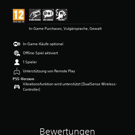
i
t
t
l
i
In-Game Purchases, Vulgärsprache, Gewalt
c
h
e
In-Game-Käufe optional
B
e
Offline-Spiel aktiviert
w
e
1 Spieler
r
Unterstützung von Remote Play
t
u
PS5-Version
n
Vibrationsfunktion wird unterstützt (DualSense Wireless-
g
Controller)
:
5
v
o
n
5
Bewertungen
S