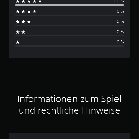
100 %
r
0 %
c
0 %
h
0 %
s
0 %
c
h
n
i
t
Informationen zum Spiel
t
und rechtliche Hinweise
l
i