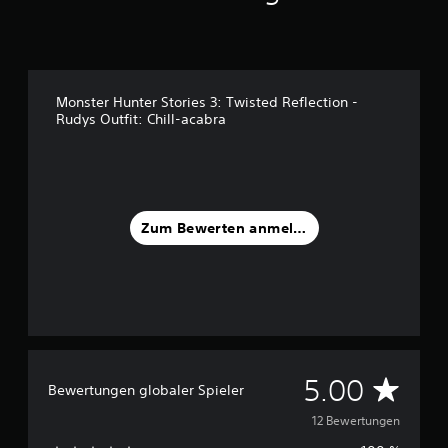
t
e
r
n
e
n
Monster Hunter Stories 3: Twisted Reflection -
a
Rudys Outfit: Chill-acabra
u
s
1
2
B
Zum Bewerten anmelden
e
w
e
r
t
u
n
g
D
5.00
e
Bewertungen globaler Spieler
n
u
12 Bewertungen