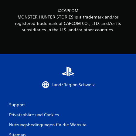
e
n
©CAPCOM
MONSTER HUNTER STORIES is a trademark and/or
a
registered trademark of CAPCOM CO., LTD. and/or its
subsidiaries in the U.S. and/or other countries.
u
s
1
2
Land/Region Schweiz
B
e
Support
w
Privatsphäre und Cookies
e
Nutzungsbedingungen für die Website
r
Sitemap