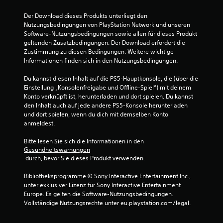
:
Der Download dieses Produkts unterliegt den 
5
Nutzungsbedingungen von PlayStation Network und unseren 
Software-Nutzungsbedingungen sowie allen für dieses Produkt 
v
geltenden Zusatzbedingungen. Der Download erfordert die 
Zustimmung zu diesen Bedingungen. Weitere wichtige 
o
Informationen finden sich in den Nutzungsbedingungen.
n
Du kannst diesen Inhalt auf die PS5-Hauptkonsole, die (über die 
Einstellung „Konsolenfreigabe und Offline-Spiel“) mit deinem 
5
Konto verknüpft ist, herunterladen und dort spielen. Du kannst 
den Inhalt auch auf jede andere PS5-Konsole herunterladen 
und dort spielen, wenn du dich mit demselben Konto 
anmeldest.
S
Bitte lesen Sie sich die Informationen in den 
t
Gesundheitswarnungen
 durch, bevor Sie dieses Produkt verwenden.
e
Bibliotheksprogramme © Sony Interactive Entertainment Inc., 
r
unter exklusiver Lizenz für Sony Interactive Entertainment 
Europe. Es gelten die Software-Nutzungsbedingungen. 
n
Vollständige Nutzungsrechte unter eu.playstation.com/legal.