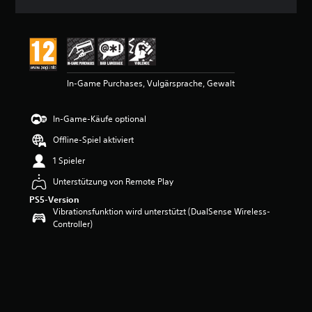
n
i
t
t
l
i
In-Game Purchases, Vulgärsprache, Gewalt
c
h
e
In-Game-Käufe optional
B
e
Offline-Spiel aktiviert
w
e
1 Spieler
r
Unterstützung von Remote Play
t
u
PS5-Version
n
Vibrationsfunktion wird unterstützt (DualSense Wireless-
g
Controller)
:
4
.
8
5
v
o