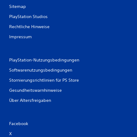
e
Sitemap
w
PlayStation Studios
Rechtliche Hinweise
e
Impressum
r
t
PlayStation-Nutzungsbedingungen
u
Softwarenutzungsbedingungen
n
Stornierungsrichtlinien für PS Store
g
Gesundheitswarnhinweise
e
Über Altersfreigaben
n
Facebook
X