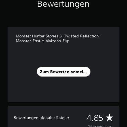
Bewertungen
n
5
S
t
e
r
Monster Hunter Stories 3: Twisted Reflection -
n
Monster-Frisur: Malzeno-Flip
e
n
a
u
s
1
Zum Bewerten anmelden
3
B
e
w
e
r
t
D
4.85
u
Bewertungen globaler Spieler
n
13 Bewertungen
g