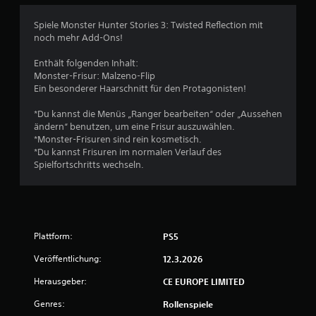
c
Spiele Monster Hunter Stories 3: Twisted Reflection mit
noch mehr Add-Ons!
h
Enthält folgenden Inhalt:
e
Monster-Frisur: Malzeno-Flip
Ein besonderer Haarschnitt für den Protagonisten!
B
*Du kannst die Menüs „Ranger bearbeiten“ oder „Aussehen
e
ändern“ benutzen, um eine Frisur auszuwählen.
*Monster-Frisuren sind rein kosmetisch.
w
*Du kannst Frisuren im normalen Verlauf des
Spielfortschritts wechseln.
e
r
t
Plattform:
PS5
u
Veröffentlichung:
12.3.2026
n
Herausgeber:
CE EUROPE LIMITED
Genres:
Rollenspiele
g