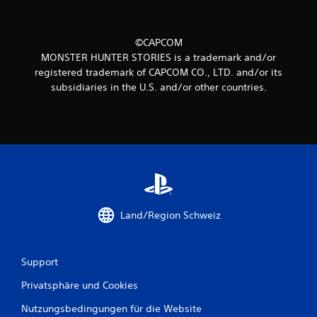
e
r
©CAPCOM
MONSTER HUNTER STORIES is a trademark and/or
n
registered trademark of CAPCOM CO., LTD. and/or its
subsidiaries in the U.S. and/or other countries.
e
n
a
u
s
Land/Region Schweiz
1
3
Support
Privatsphäre und Cookies
B
Nutzungsbedingungen für die Website