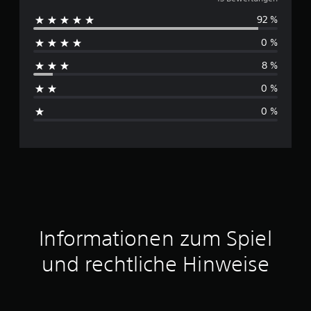
u
e
92 %
r
n
0 %
c
8 %
h
0 %
s
0 %
c
h
n
i
t
Informationen zum Spiel
t
und rechtliche Hinweise
l
i