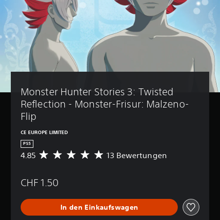
Monster Hunter Stories 3: Twisted 
Reflection - Monster-Frisur: Malzeno-
Flip
CE EUROPE LIMITED
PS5
4.85
13 Bewertungen
D
u
r
CHF 1.50
c
h
s
In den Einkaufswagen
c
h