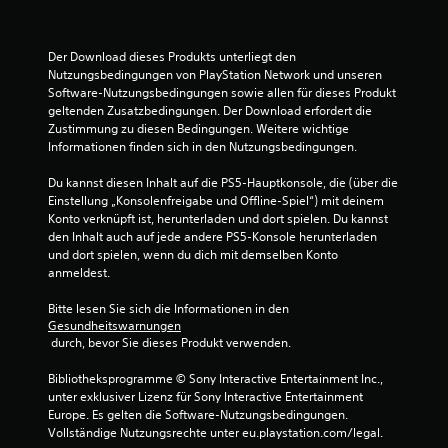
:
Der Download dieses Produkts unterliegt den 
4
Nutzungsbedingungen von PlayStation Network und unseren 
Software-Nutzungsbedingungen sowie allen für dieses Produkt 
.
geltenden Zusatzbedingungen. Der Download erfordert die 
Zustimmung zu diesen Bedingungen. Weitere wichtige 
8
Informationen finden sich in den Nutzungsbedingungen.
5
Du kannst diesen Inhalt auf die PS5-Hauptkonsole, die (über die 
Einstellung „Konsolenfreigabe und Offline-Spiel“) mit deinem 
v
Konto verknüpft ist, herunterladen und dort spielen. Du kannst 
den Inhalt auch auf jede andere PS5-Konsole herunterladen 
o
und dort spielen, wenn du dich mit demselben Konto 
anmeldest.
n
Bitte lesen Sie sich die Informationen in den 
5
Gesundheitswarnungen
 durch, bevor Sie dieses Produkt verwenden.
Bibliotheksprogramme © Sony Interactive Entertainment Inc., 
S
unter exklusiver Lizenz für Sony Interactive Entertainment 
Europe. Es gelten die Software-Nutzungsbedingungen. 
t
Vollständige Nutzungsrechte unter eu.playstation.com/legal.