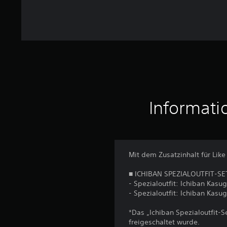
w
e
r
t
u
n
g
e
n
Informati
Mit dem Zusatzinhalt für Like
■ ICHIBAN SPEZIALOUTFIT-SE
- Spezialoutfit: Ichiban Kasug
- Spezialoutfit: Ichiban Kasu
*Das „Ichiban Spezialoutfit-S
freigeschaltet wurde.