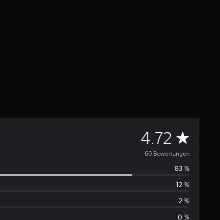
D
4.72
u
60 Bewertungen
83 %
r
12 %
c
2 %
h
0 %