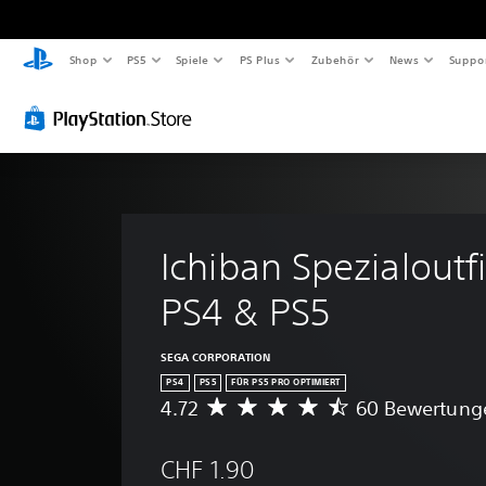
Shop
PS5
Spiele
PS Plus
Zubehör
News
Suppo
Ichiban Spezialoutfi
PS4 & PS5
SEGA CORPORATION
PS4
PS5
FÜR PS5 PRO OPTIMIERT
4.72
60 Bewertung
D
u
r
CHF 1.90
c