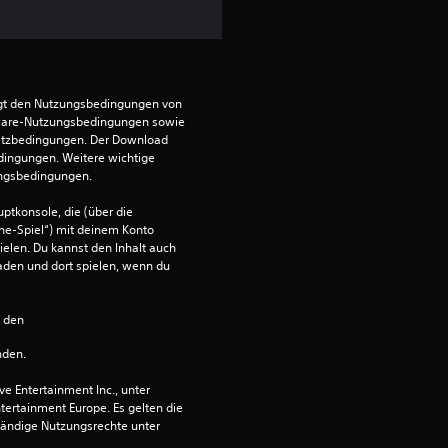
h
e
B
egt den Nutzungsbedingungen von 
ware-Nutzungsbedingungen sowie 
e
satzbedingungen. Der Download 
dingungen. Weitere wichtige 
w
ungsbedingungen.
ptkonsole, die (über die 
e
ne-Spiel“) mit deinem Konto 
ielen. Du kannst den Inhalt auch 
r
den und dort spielen, wenn du 
t
n den 
u
nden.
n
 Entertainment Inc., unter 
ntertainment Europe. Es gelten die 
g
ändige Nutzungsrechte unter 