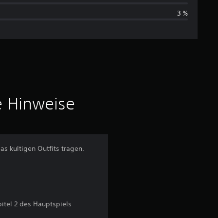
3 %
s
c
h
n
i
e Hinweise
t
t
as kultigen Outfits tragen.
l
i
c
pitel 2 des Hauptspiels