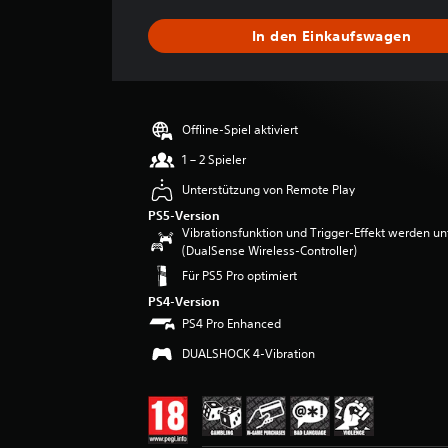
h
s
In den Einkaufswagen
c
h
n
i
t
Offline-Spiel aktiviert
t
l
1 – 2 Spieler
i
Unterstützung von Remote Play
c
h
PS5-Version
Vibrationsfunktion und Trigger-Effekt werden un
e
(DualSense Wireless-Controller)
B
e
Für PS5 Pro optimiert
w
PS4-Version
e
PS4 Pro Enhanced
r
t
DUALSHOCK 4-Vibration
u
n
g
:
4