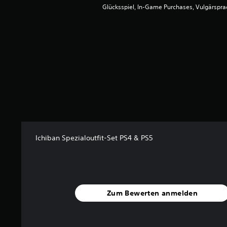
.
Glücksspiel, In-Game Purchases, Vulgärspra
7
2
v
o
n
5
S
t
e
r
n
e
Ichiban Spezialoutfit-Set PS4 & PS5
n
a
u
s
6
0
Zum Bewerten anmelden
B
e