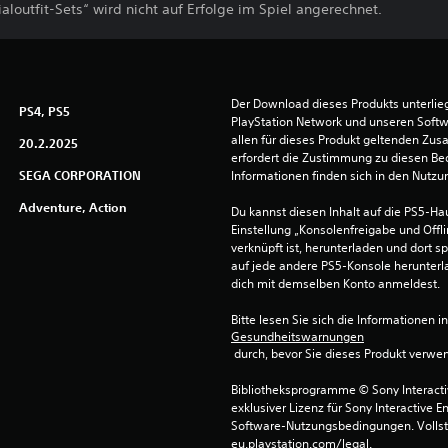
ialoutfit-Sets“ wird nicht auf Erfolge im Spiel angerechnet.
Der Download dieses Produkts unterli
PS4, PS5
PlayStation Network und unseren Soft
allen für dieses Produkt geltenden Zu
20.2.2025
erfordert die Zustimmung zu diesen Be
SEGA CORPORATION
Informationen finden sich in den Nutz
Adventure, Action
Du kannst diesen Inhalt auf die PS5-Hau
Einstellung „Konsolenfreigabe und Offli
verknüpft ist, herunterladen und dort sp
auf jede andere PS5-Konsole herunterla
dich mit demselben Konto anmeldest.
Bitte lesen Sie sich die Informationen i
Gesundheitswarnungen
 durch, bevor Sie dieses Produkt verwe
Bibliotheksprogramme © Sony Interactive
exklusiver Lizenz für Sony Interactive E
Software-Nutzungsbedingungen. Vollst
eu.playstation.com/legal.