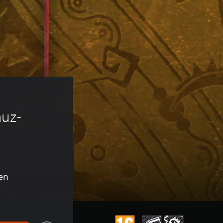
 
auz-
en