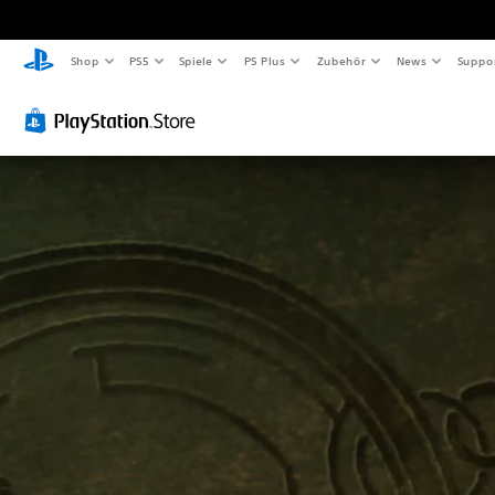
Shop
PS5
Spiele
PS Plus
Zubehör
News
Suppo