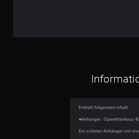
r
t
u
n
g
e
n
Informati
Enthält folgenden Inhalt:
●Anhänger: Operettenkauz-B
Ein schöner Anhänger mit ei