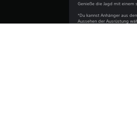
Genieße die Jagd mit einem 
*Du kannst Anhänger aus dem
Aussehen der Ausrüstung wähl
*Dieses Produkt ist auch als T
*Eventuell ist es nötig, das S
Plattform:
Veröffentlichung:
Herausgeber:
Genres: