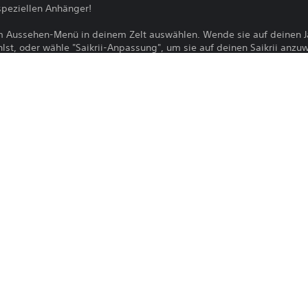
speziellen Anhänger!
 Aussehen-Menü in deinem Zelt auswählen. Wende sie auf deinen J
st, oder wähle "Saikrii-Anpassung", um sie auf deinen Saikrii anzu
eil eines Sets erhältlich.
piel auf die aktuellste Version zu aktualisieren, um diesen Inhalt zu n
Der Download dieses Produkts unterlieg
PS5
Nutzungsbedingungen und unseren So
sowie allen für dieses Produkt geltend
30.6.2025
Download erfordert die Zustimmung zu 
CE EUROPE LIMITED
wichtige Informationen finden sich in
Action
Du kannst diesen Inhalt auf die PS5-Hau
Einstellung „Konsolenfreigabe und Offli
verknüpft ist, herunterladen und dort sp
auf jede andere PS5-Konsole herunterla
dich mit demselben Konto anmeldest.
Bitte lesen Sie sich die Informationen i
Gesundheitswarnungen