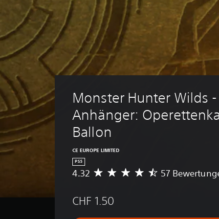
Monster Hunter Wilds -
Anhänger: Operettenk
Ballon
CE EUROPE LIMITED
PS5
4.32
57 Bewertung
D
u
r
CHF 1.50
c
h