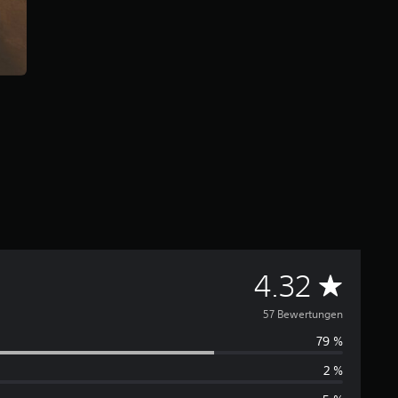
D
4.32
u
57 Bewertungen
79 %
r
2 %
c