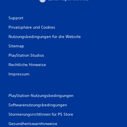
e
Support
w
Privatsphäre und Cookies
e
Nutzungsbedingungen für die Website
r
Sitemap
t
PlayStation Studios
u
Rechtliche Hinweise
n
Impressum
g
e
PlayStation-Nutzungsbedingungen
n
Softwarenutzungsbedingungen
Stornierungsrichtlinien für PS Store
Gesundheitswarnhinweise