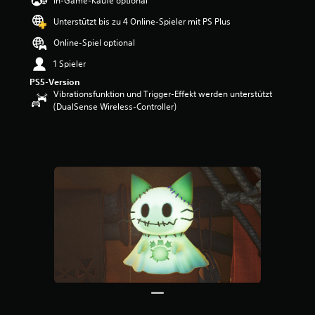
In-Game-Käufe optional
w
Unterstützt bis zu 4 Online-Spieler mit PS Plus
e
r
Online-Spiel optional
t
u
1 Spieler
n
PS5-Version
g
Vibrationsfunktion und Trigger-Effekt werden unterstützt
:
(DualSense Wireless-Controller)
4
.
6
v
o
n
5
S
t
e
r
n
e
n
a