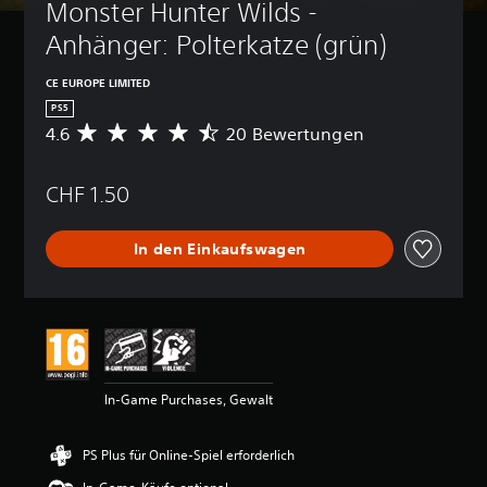
Monster Hunter Wilds - 
Anhänger: Polterkatze (grün)
CE EUROPE LIMITED
PS5
4.6
20 Bewertungen
D
u
r
CHF 1.50
c
h
s
In den Einkaufswagen
c
h
n
i
t
t
l
i
In-Game Purchases, Gewalt
c
h
e
PS Plus für Online-Spiel erforderlich
B
e