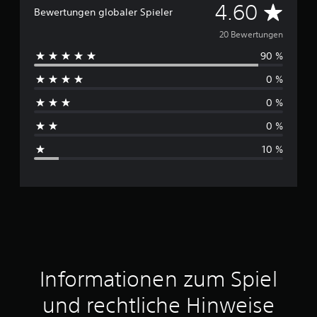
D
4.60
Bewertungen globaler Spieler
u
20 Bewertungen
90 %
r
0 %
c
0 %
h
0 %
s
10 %
c
h
n
i
t
Informationen zum Spiel
t
und rechtliche Hinweise