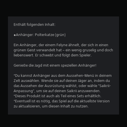
l
i
c
Enthält folgenden Inhalt:
h
●Anhänger: Polterkatze (grün)
e
Ein Anhänger, der einem Felyne ähnelt, der sich in einen
grünen Geist verwandelt hat – ein wenig gruselig und doch
B
liebenswert. Er schwebt und folgt dem Spieler.
e
Genieße die Jagd mit einem speziellen Anhänger!
w
*Du kannst Anhänger aus dem Aussehen-Menü in deinem
Zelt auswählen. Wende sie auf deinen Jäger an, indem du
e
das Aussehen der Ausrüstung wählst, oder wähle "Saikrii-
Anpassung", um sie auf deinen Saikrii anzuwenden.
r
*Dieses Produkt ist auch als Teil eines Sets erhältlich.
*Eventuell ist es nötig, das Spiel auf die aktuellste Version
t
zu aktualisieren, um diesen Inhalt zu nutzen.
u