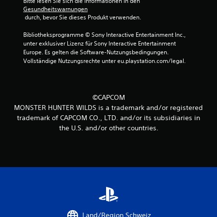
t
Bitte lesen Sie sich die Informationen in den 
Gesundheitswarnungen
e
 durch, bevor Sie dieses Produkt verwenden.
r
Bibliotheksprogramme © Sony Interactive Entertainment Inc., 
unter exklusiver Lizenz für Sony Interactive Entertainment 
n
Europe. Es gelten die Software-Nutzungsbedingungen. 
Vollständige Nutzungsrechte unter eu.playstation.com/legal.
e
n
©CAPCOM
a
MONSTER HUNTER WILDS is a trademark and/or registered
trademark of CAPCOM CO., LTD. and/or its subsidiaries in
u
the U.S. and/or other countries.
s
2
0
B
Land/Region Schweiz