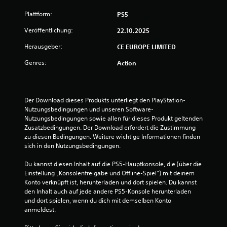
n
Plattform:
PS5
g
Veröffentlichung:
22.10.2025
:
Herausgeber:
CE EUROPE LIMITED
4
Genres:
Action
.
6
Der Download dieses Produkts unterliegt den PlayStation-
Nutzungsbedingungen und unseren Software-
v
Nutzungsbedingungen sowie allen für dieses Produkt geltenden 
Zusatzbedingungen. Der Download erfordert die Zustimmung 
o
zu diesen Bedingungen. Weitere wichtige Informationen finden 
sich in den Nutzungsbedingungen.
n
Du kannst diesen Inhalt auf die PS5-Hauptkonsole, die (über die 
5
Einstellung „Konsolenfreigabe und Offline-Spiel“) mit deinem 
Konto verknüpft ist, herunterladen und dort spielen. Du kannst 
den Inhalt auch auf jede andere PS5-Konsole herunterladen 
und dort spielen, wenn du dich mit demselben Konto 
S
anmeldest.