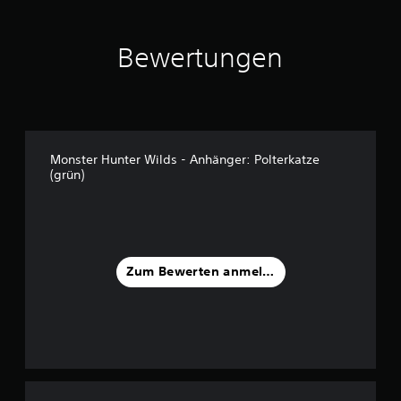
u
s
2
Bewertungen
0
B
e
w
e
r
Monster Hunter Wilds - Anhänger: Polterkatze
t
(grün)
u
n
g
e
n
Zum Bewerten anmelden