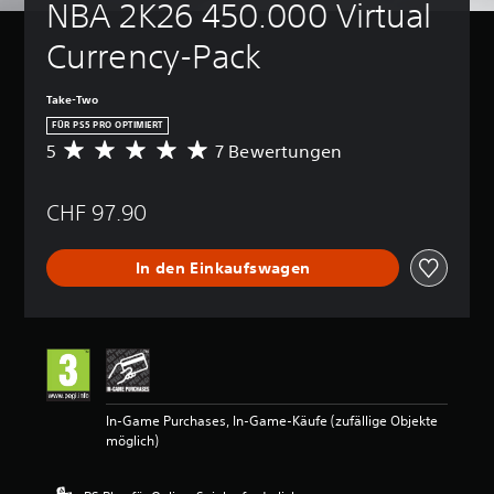
NBA 2K26 450.000 Virtual 
Currency-Pack
Take-Two
FÜR PS5 PRO OPTIMIERT
5
7 Bewertungen
D
u
r
CHF 97.90
c
h
s
In den Einkaufswagen
c
h
n
i
t
t
l
i
In-Game Purchases, In-Game-Käufe (zufällige Objekte
c
möglich)
h
e
B