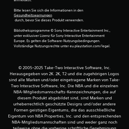
5
v
Bitte lesen Sie sich die Informationen in den 
Gesundheitswarnungen
 durch, bevor Sie dieses Produkt verwenden.
o
Bibliotheksprogramme © Sony Interactive Entertainment Inc., 
n
unter exklusiver Lizenz für Sony Interactive Entertainment 
Europe. Es gelten die Software-Nutzungsbedingungen. 
5
Vollständige Nutzungsrechte unter eu.playstation.com/legal.
S
© 2005–2025 Take-Two Interactive Software, Inc.
Herausgegeben von 2K. 2K, T2 und die zugehörigen Logos
t
sind alle Marken und/oder eingetragene Marken von Take-
e
Two Interactive Software, Inc. Die NBA und die einzelnen
NBA-Mitgliedsmannschafts-Kennzeichnungen, die auf
r
diesem Produkt abgebildet sind, sind Marken und
urheberrechtlich geschützte Designs und/oder andere
n
Formen geistigen Eigentums, die das ausschließliche
Eigentum von NBA Properties, Inc. und den entsprechenden
e
NBA-Mitgliedsmannschaften sind und weder ganz noch
teilweise ohne die vorherige schriftliche Genehmigung