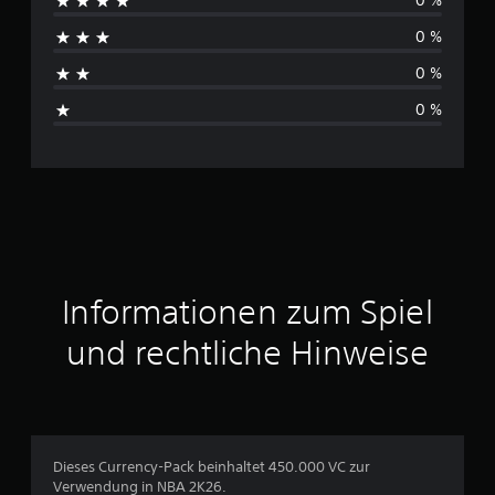
0 %
c
0 %
h
0 %
s
0 %
c
h
n
i
t
Informationen zum Spiel
t
und rechtliche Hinweise
l
i
c
Dieses Currency-Pack beinhaltet 450.000 VC zur
Verwendung in NBA 2K26.