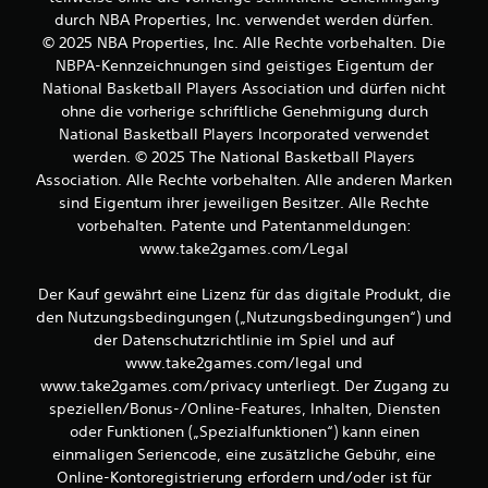
n
durch NBA Properties, Inc. verwendet werden dürfen.
a
© 2025 NBA Properties, Inc. Alle Rechte vorbehalten. Die
NBPA-Kennzeichnungen sind geistiges Eigentum der
u
National Basketball Players Association und dürfen nicht
ohne die vorherige schriftliche Genehmigung durch
s
National Basketball Players Incorporated verwendet
7
werden. © 2025 The National Basketball Players
Association. Alle Rechte vorbehalten. Alle anderen Marken
sind Eigentum ihrer jeweiligen Besitzer. Alle Rechte
vorbehalten. Patente und Patentanmeldungen:
B
www.take2games.com/Legal
e
Der Kauf gewährt eine Lizenz für das digitale Produkt, die
w
den Nutzungsbedingungen („Nutzungsbedingungen“) und
der Datenschutzrichtlinie im Spiel und auf
e
www.take2games.com/legal und
www.take2games.com/privacy unterliegt. Der Zugang zu
r
speziellen/Bonus-/Online-Features, Inhalten, Diensten
oder Funktionen („Spezialfunktionen“) kann einen
t
einmaligen Seriencode, eine zusätzliche Gebühr, eine
Online-Kontoregistrierung erfordern und/oder ist für
u