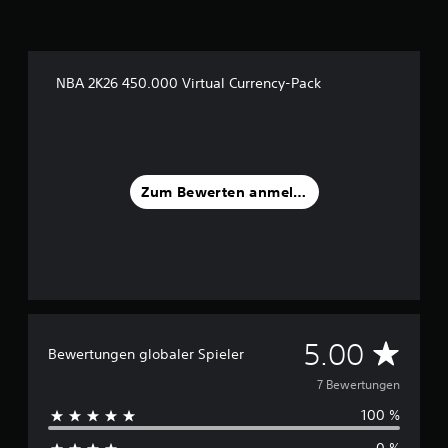
7
B
e
NBA 2K26 450.000 Virtual Currency-Pack
w
e
r
t
u
n
Zum Bewerten anmelden
g
e
n
D
5.00
Bewertungen globaler Spieler
u
7 Bewertungen
100 %
r