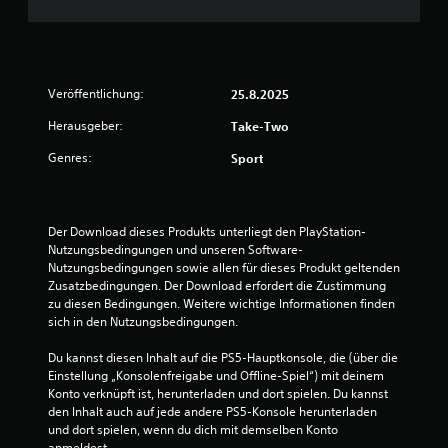
h
e
B
Veröffentlichung:
25.8.2025
e
Herausgeber:
Take-Two
w
Genres:
Sport
e
r
Der Download dieses Produkts unterliegt den PlayStation-
Nutzungsbedingungen und unseren Software-
t
Nutzungsbedingungen sowie allen für dieses Produkt geltenden 
Zusatzbedingungen. Der Download erfordert die Zustimmung 
u
zu diesen Bedingungen. Weitere wichtige Informationen finden 
sich in den Nutzungsbedingungen.
n
Du kannst diesen Inhalt auf die PS5-Hauptkonsole, die (über die 
g
Einstellung „Konsolenfreigabe und Offline-Spiel“) mit deinem 
Konto verknüpft ist, herunterladen und dort spielen. Du kannst 
:
den Inhalt auch auf jede andere PS5-Konsole herunterladen 
und dort spielen, wenn du dich mit demselben Konto 
anmeldest.