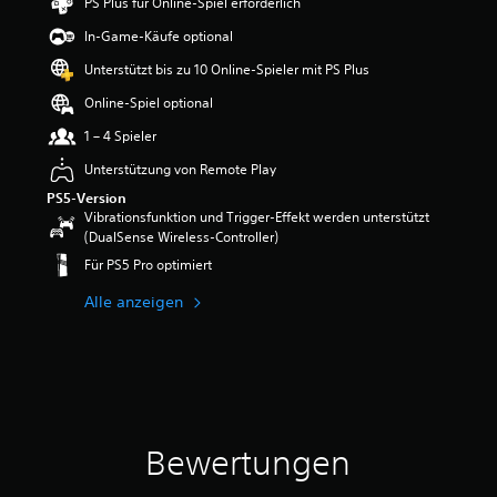
PS Plus für Online-Spiel erforderlich
e
w
In-Game-Käufe optional
e
Unterstützt bis zu 10 Online-Spieler mit PS Plus
r
t
Online-Spiel optional
u
n
1 – 4 Spieler
g
Unterstützung von Remote Play
:
5
PS5-Version
v
Vibrationsfunktion und Trigger-Effekt werden unterstützt
o
(DualSense Wireless-Controller)
n
Für PS5 Pro optimiert
5
Alle anzeigen
S
t
e
r
n
e
n
Bewertungen
a
u
s