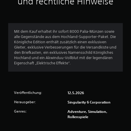
und rechtliche Hinweise
a
v
s
s
o
b
a
n
Mit dem Kauf erhaltet ihr sofort 8000 Palia-Münzen sowie
r
alle Gegenstände aus dem Hochland-Supporter-Paket. Die
e
5
Königliche Edition enthält zusätzlich einen exklusiven
S
Gleiter, exklusive Verbesserungen für die Versandkiste und
t
den Briefkasten, ein exklusives Namensschild Königliches
i
Hochland und ein Akwinduu-Vollblut mit der legendären
S
c
Eigenschaft „Elektrische Effekte“.
k
t
u
m
e
k
e
Veröffentlichung:
12.5.2026
r
h
Herausgeber:
Singularity 6 Corporation
r
n
u
Genres:
Adventure, Simulation,
n
e
Rollenspiele
g
(
n