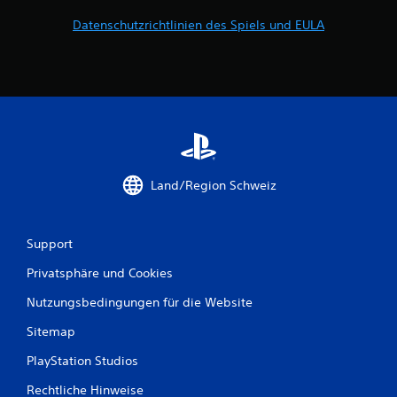
g
n
Datenschutzrichtlinien des Spiels und EULA
e
r
g
e
c
e
h
t
n
e
u
n
d
Land/Region Schweiz
s
e
n
k
Support
r
e
Privatsphäre und Cookies
c
h
Nutzungsbedingungen für die Website
t
e
Sitemap
B
PlayStation Studios
e
w
Rechtliche Hinweise
e