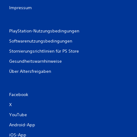
g
Impressum
u
n
g
f
PlayStation-Nutzungsbedingungen
ü
r
Softwarenutzungsbedingungen
j
e
Stornierungsrichtlinien für PS Store
d
e
Gesundheitswarnhinweise
n
a
Über Altersfreigaben
n
a
l
o
Facebook
g
e
X
n
S
YouTube
t
Android-App
i
c
iOS-App
k