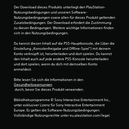
e
a
r
Der Download dieses Produkts unterliegt den PlayStation-
w
Nutzungsbedingungen und unseren Software-
u
Nutzungsbedingungen sowie allen für dieses Produkt geltenden 
e
Zusatzbedingungen. Der Download erfordert die Zustimmung 
i
s
zu diesen Bedingungen. Weitere wichtige Informationen finden 
t
sich in den Nutzungsbedingungen.
e
2
r
Du kannst diesen Inhalt auf die PS5-Hauptkonsole, die (über die 
t
Einstellung „Konsolenfreigabe und Offline-Spiel“) mit deinem 
)
Konto verknüpft ist, herunterladen und dort spielen. Du kannst 
den Inhalt auch auf jede andere PS5-Konsole herunterladen 
B
D
und dort spielen, wenn du dich mit demselben Konto 
u
anmeldest.
e
k
a
Bitte lesen Sie sich die Informationen in den 
n
w
Gesundheitswarnungen
n
 durch, bevor Sie dieses Produkt verwenden.
s
e
t
Bibliotheksprogramme © Sony Interactive Entertainment Inc., 
d
r
unter exklusiver Lizenz für Sony Interactive Entertainment 
i
Europe. Es gelten die Software-Nutzungsbedingungen. 
e
t
Vollständige Nutzungsrechte unter eu.playstation.com/legal.
w
a
u
a