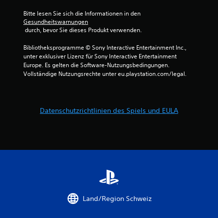
e
r
Bitte lesen Sie sich die Informationen in den 
w
Gesundheitswarnungen
 durch, bevor Sie dieses Produkt verwenden.
e
i
Bibliotheksprogramme © Sony Interactive Entertainment Inc., 
t
unter exklusiver Lizenz für Sony Interactive Entertainment 
e
Europe. Es gelten die Software-Nutzungsbedingungen. 
r
Vollständige Nutzungsrechte unter eu.playstation.com/legal.
t
)
D
u
Datenschutzrichtlinien des Spiels und EULA
k
a
n
n
s
t
d
i
e
w
Land/Region Schweiz
a
a