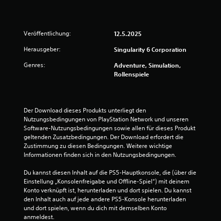
a
s
s
Veröffentlichung:
12.5.2025
b
a
Herausgeber:
Singularity 6 Corporation
r
e
Genres:
Adventure, Simulation,
S
Rollenspiele
t
i
c
Der Download dieses Produkts unterliegt den 
k
Nutzungsbedingungen von PlayStation Network und unseren 
u
Software-Nutzungsbedingungen sowie allen für dieses Produkt 
m
geltenden Zusatzbedingungen. Der Download erfordert die 
k
Zustimmung zu diesen Bedingungen. Weitere wichtige 
e
Informationen finden sich in den Nutzungsbedingungen.
h
Du kannst diesen Inhalt auf die PS5-Hauptkonsole, die (über die 
r
Einstellung „Konsolenfreigabe und Offline-Spiel“) mit deinem 
u
Konto verknüpft ist, herunterladen und dort spielen. Du kannst 
n
den Inhalt auch auf jede andere PS5-Konsole herunterladen 
g
und dort spielen, wenn du dich mit demselben Konto 
(
anmeldest.