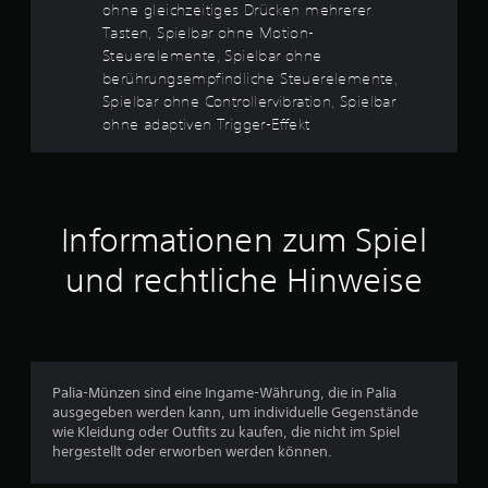
e
ohne gleichzeitiges Drücken mehrerer
m
l
S
Tasten, Spielbar ohne Motion-
e
p
Steuerelemente, Spielbar ohne
n
i
berührungsempfindliche Steuerelemente,
o
e
Spielbar ohne Controllervibration, Spielbar
d
l
ohne adaptiven Trigger-Effekt
e
v
r
e
z
r
u
w
s
e
e
n
Informationen zum Spiel
h
d
e
e
und rechtliche Hinweise
n
t
.
w
i
r
d
.
Palia-Münzen sind eine Ingame-Währung, die in Palia
ausgegeben werden kann, um individuelle Gegenstände
wie Kleidung oder Outfits zu kaufen, die nicht im Spiel
A
hergestellt oder erworben werden können.
n
p