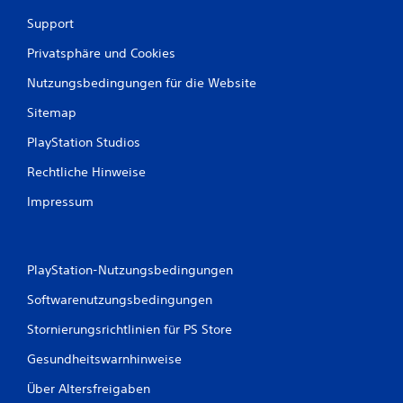
g
Support
e
r
Privatsphäre und Cookies
e
c
Nutzungsbedingungen für die Website
h
t
Sitemap
e
u
PlayStation Studios
n
Rechtliche Hinweise
d
s
Impressum
e
n
k
r
e
PlayStation-Nutzungsbedingungen
c
Softwarenutzungsbedingungen
h
t
Stornierungsrichtlinien für PS Store
e
B
Gesundheitswarnhinweise
e
w
Über Altersfreigaben
e