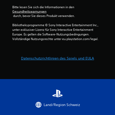
e
B
r
Bitte lesen Sie sich die Informationen in den 
w
Gesundheitswarnungen
e
 durch, bevor Sie dieses Produkt verwenden.
e
i
w
Bibliotheksprogramme © Sony Interactive Entertainment Inc., 
t
unter exklusiver Lizenz für Sony Interactive Entertainment 
e
e
Europe. Es gelten die Software-Nutzungsbedingungen. 
r
Vollständige Nutzungsrechte unter eu.playstation.com/legal.
r
t
)
t
D
u
Datenschutzrichtlinien des Spiels und EULA
u
k
a
n
n
n
g
s
t
e
d
i
n
e
w
Land/Region Schweiz
a
a