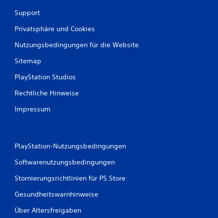
g
Support
e
r
Privatsphäre und Cookies
e
c
Nutzungsbedingungen für die Website
h
t
Sitemap
e
u
PlayStation Studios
n
Rechtliche Hinweise
d
s
Impressum
e
n
k
r
e
PlayStation-Nutzungsbedingungen
c
Softwarenutzungsbedingungen
h
t
Stornierungsrichtlinien für PS Store
e
B
Gesundheitswarnhinweise
e
w
Über Altersfreigaben
e