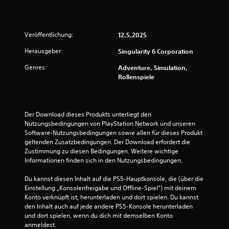
a
S
s
s
t
Veröffentlichung:
12.5.2025
b
e
a
Herausgeber:
Singularity 6 Corporation
r
r
e
Genres:
Adventure, Simulation,
S
Rollenspiele
n
t
i
e
c
Der Download dieses Produkts unterliegt den 
k
n
Nutzungsbedingungen von PlayStation Network und unseren 
u
Software-Nutzungsbedingungen sowie allen für dieses Produkt 
m
a
geltenden Zusatzbedingungen. Der Download erfordert die 
k
Zustimmung zu diesen Bedingungen. Weitere wichtige 
e
u
Informationen finden sich in den Nutzungsbedingungen.
h
s
Du kannst diesen Inhalt auf die PS5-Hauptkonsole, die (über die 
r
Einstellung „Konsolenfreigabe und Offline-Spiel“) mit deinem 
u
1
Konto verknüpft ist, herunterladen und dort spielen. Du kannst 
n
den Inhalt auch auf jede andere PS5-Konsole herunterladen 
g
und dort spielen, wenn du dich mit demselben Konto 
(
anmeldest.