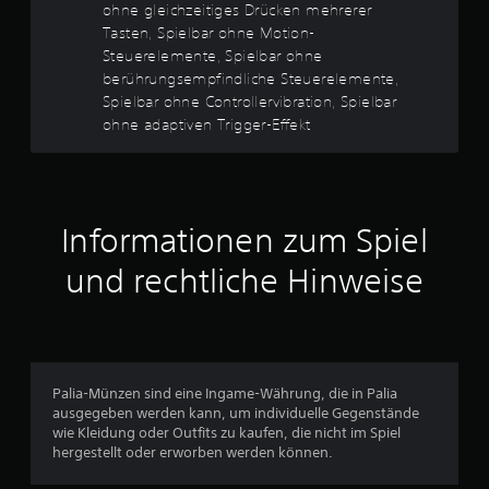
e
ohne gleichzeitiges Drücken mehrerer
m
r
l
S
Tasten, Spielbar ohne Motion-
e
p
Steuerelemente, Spielbar ohne
t
n
i
berührungsempfindliche Steuerelemente,
o
e
Spielbar ohne Controllervibration, Spielbar
u
d
l
ohne adaptiven Trigger-Effekt
e
v
n
r
e
z
r
g
u
w
s
e
e
:
n
Informationen zum Spiel
h
d
e
1
e
und rechtliche Hinweise
n
t
.
v
w
i
o
r
d
.
n
Palia-Münzen sind eine Ingame-Währung, die in Palia
ausgegeben werden kann, um individuelle Gegenstände
5
wie Kleidung oder Outfits zu kaufen, die nicht im Spiel
A
hergestellt oder erworben werden können.
n
p