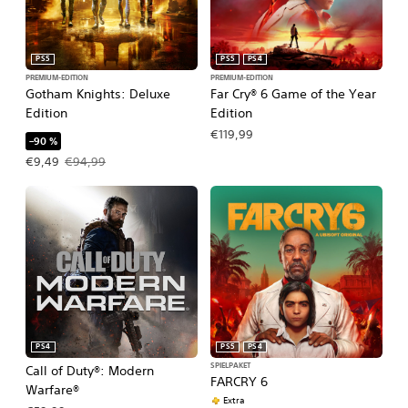
PS5
PS5
PS4
PREMIUM-EDITION
PREMIUM-EDITION
Gotham Knights: Deluxe
Far Cry® 6 Game of the Year
Edition
Edition
€119,99
–90 %
Angebotspreis: €9,49 Ursprünglicher Preis: €94,99
€9,49
€94,99
PS4
PS5
PS4
SPIELPAKET
Call of Duty®: Modern
FARCRY 6
Warfare®
Extra