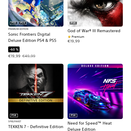
PS5
PS4
PS4
PREMIUM-EDITION
God of War® III Remastered
Sonic Frontiers Digital
Premium
Deluxe Edition PS4 & PS5
€19,99
–60 %
Angebotspreis: €19,99 Ursprünglicher Preis: €49,99
€19,99
€49,99
PS4
PS4
SPIELPAKET
Need for Speed™ Heat
TEKKEN 7 - Definitive Edition
Deluxe Edition