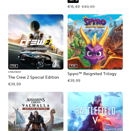
Angebotspreis: €16,49 Ursprünglich
€16,49
€49,99
PS4
PS4
SPIELPAKET
Spyro™ Reignited Trilogy
The Crew 2 Special Edition
€39,99
€39,99