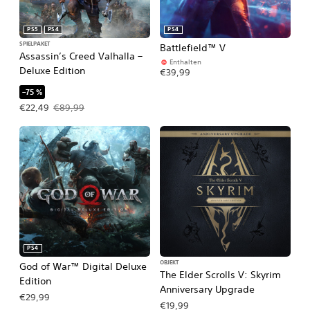
PS5
PS4
PS4
SPIELPAKET
Battlefield™ V
Assassin’s Creed Valhalla –
Enthalten
Deluxe Edition
€39,99
–75 %
Angebotspreis: €22,49 Ursprünglicher Preis: €89,99
€22,49
€89,99
PS4
OBJEKT
God of War™ Digital Deluxe
The Elder Scrolls V: Skyrim
Edition
Anniversary Upgrade
€29,99
€19,99