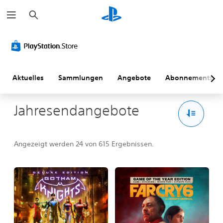
S
u
c
h
e
n
Aktuelles
Sammlungen
Angebote
Abonnements
Jahresendangebote
Angezeigt werden 24 von 615 Ergebnissen.