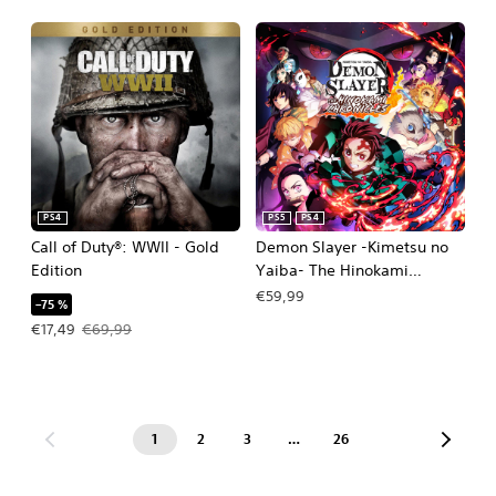
PS4
PS5
PS4
Call of Duty®: WWII - Gold
Demon Slayer -Kimetsu no
Edition
Yaiba- The Hinokami
Chronicles PS4 & PS5
€59,99
–75 %
Angebotspreis: €17,49 Ursprünglicher Preis: €69,99
€17,49
€69,99
1
2
3
…
26