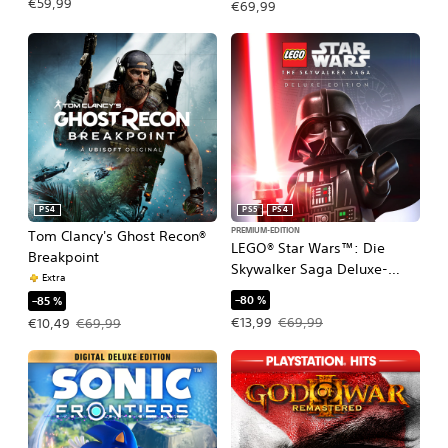
€59,99
€69,99
PS4
PS5
PS4
PREMIUM-EDITION
Tom Clancy's Ghost Recon®
LEGO® Star Wars™: Die
Breakpoint
Skywalker Saga Deluxe-
Extra
Edition PS4 & PS5
–80 %
–85 %
Angebotspreis: €13,99 Ursprünglich
Angebotspreis: €10,49 Ursprünglicher Preis: €69,99
€13,99
€69,99
€10,49
€69,99