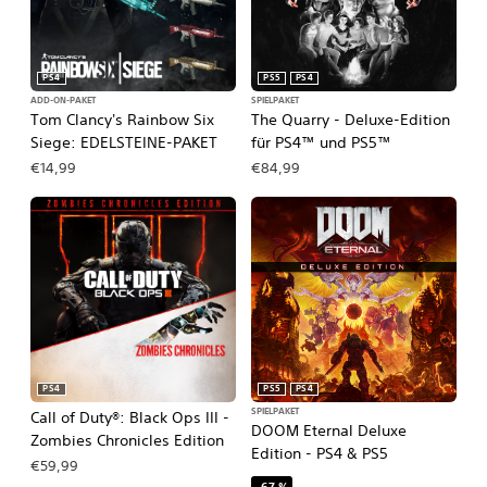
PS4
PS5
PS4
ADD-ON-PAKET
SPIELPAKET
Tom Clancy's Rainbow Six
The Quarry - Deluxe-Edition
Siege: EDELSTEINE-PAKET
für PS4™ und PS5™
€14,99
€84,99
PS4
PS5
PS4
SPIELPAKET
Call of Duty®: Black Ops III -
DOOM Eternal Deluxe
Zombies Chronicles Edition
Edition - PS4 & PS5
€59,99
–67 %