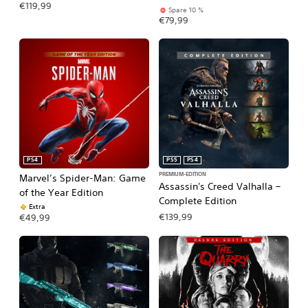
€119,99
Spare 10 %
€79,99
PS4
PS5
PS4
PREMIUM-EDITION
Marvel’s Spider-Man: Game
Assassin's Creed Valhalla –
of the Year Edition
Complete Edition
Extra
€139,99
€49,99