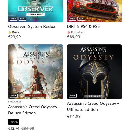
PS5
PS4
PS5
PS4
Observer: System Redux
DIRT 5 PS4 & PS5
Extra
Enthalten
€29,99
€69,99
PS4
PS4
SPIELPAKET
Assassin's Creed Odyssey –
Assassin's Creed Odyssey –
Ultimate Edition
Deluxe Edition
€114,99
–85 %
Angebotspreis: €12,74 Ursprünglicher Preis: €84,99
€12,74
€84,99