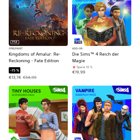
PS4
PS4
SPIELPAKET
ADD-ON
Kingdoms of Amalur: Re-
Die Sims™ 4 Reich der
Reckoning - Fate Edition
Magie
Spare 10 %
–75 %
€19,99
Angebotspreis: €13,74 Ursprünglicher Preis: €54,99
€13,74
€54,99