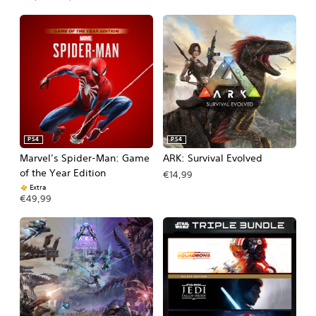
PS4
PS4
Marvel’s Spider-Man: Game
ARK: Survival Evolved
of the Year Edition
€14,99
Extra
€49,99