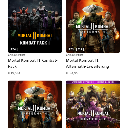
PS4
PS5
PS4
ADD-ON-PAKET
ADD-ON-PAKET
Mortal Kombat 11 Kombat-
Mortal Kombat 11:
Pack
Aftermath-Erweiterung
€19,99
€39,99