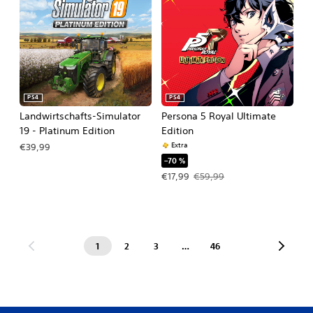
PS4
PS4
Landwirtschafts-Simulator
Persona 5 Royal Ultimate
19 - Platinum Edition
Edition
Extra
€39,99
–70 %
Angebotspreis: €17,99 Ursprüngliche
€17,99
€59,99
1
2
3
…
46