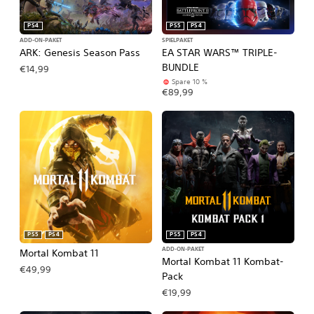
PS4
PS5
PS4
ADD-ON-PAKET
SPIELPAKET
ARK: Genesis Season Pass
EA STAR WARS™ TRIPLE-
BUNDLE
€14,99
Spare 10 %
€89,99
PS5
PS4
PS5
PS4
ADD-ON-PAKET
Mortal Kombat 11
Mortal Kombat 11 Kombat-
€49,99
Pack
€19,99