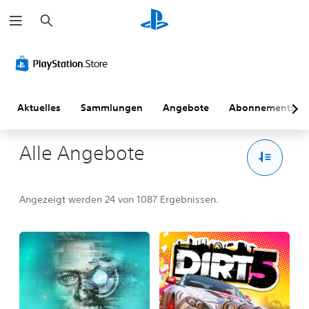
S
u
c
h
e
n
Aktuelles
Sammlungen
Angebote
Abonnements
Alle Angebote
Angezeigt werden 24 von 1087 Ergebnissen.