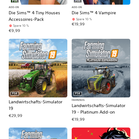
PS4
PS4
ADD-ON
ADD-ON
Die Sims™ 4 Tiny Houses
Die Sims™ 4 Vampire
Accessoires-Pack
Spare 10 %
€19,99
Spare 10 %
€9,99
PS4
PS4
FAHRZEUG
Landwirtschafts-Simulator
Landwirtschafts-Simulator
19
19 - Platinum Add-on
€29,99
€19,99