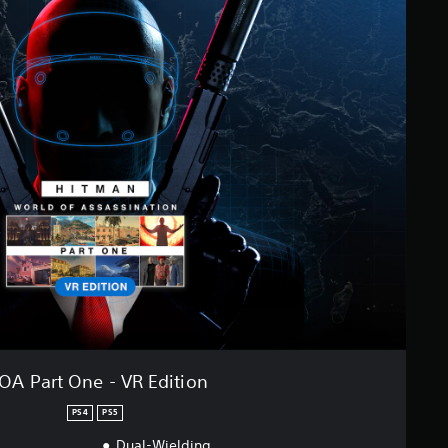
A Part One - VR Edition
PS4
PS5
Dual-Wielding