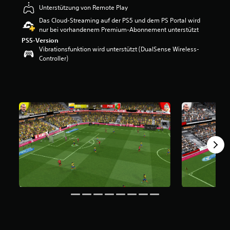
e
Unterstützung von Remote Play
w
Das Cloud-Streaming auf der PS5 und dem PS Portal wird
e
nur bei vorhandenem Premium-Abonnement unterstützt
r
PS5-Version
t
Vibrationsfunktion wird unterstützt (DualSense Wireless-
u
Controller)
n
g
:
3
.
2
4
v
o
n
5
S
t
e
r
n
e
n