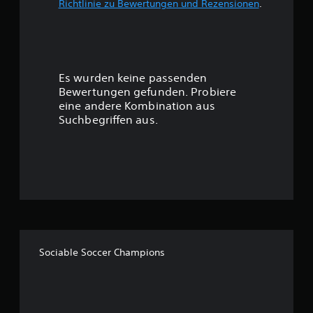
Richtlinie zu Bewertungen und Rezensionen
.
w
e
r
Es wurden keine passenden
t
Bewertungen gefunden. Probiere
eine andere Kombination aus
u
Suchbegriffen aus.
n
g
:
3
.
Sociable Soccer Champions
2
4