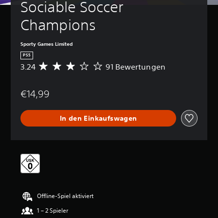
Sociable Soccer 
Champions
Sporty Games Limited
PS5
3.24
91 Bewertungen
D
u
r
€14,99
c
h
s
In den Einkaufswagen
c
h
n
i
t
t
l
i
c
Offline-Spiel aktiviert
h
e
1 – 2 Spieler
B