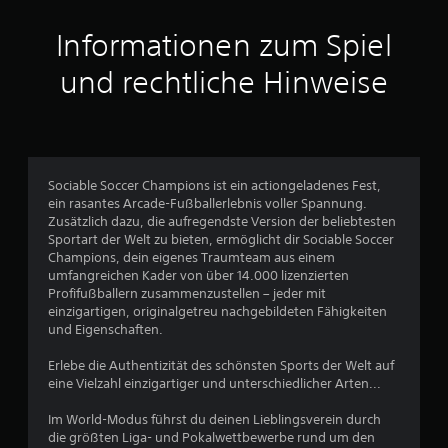
a
Informationen zum Spiel
u
und rechtliche Hinweise
s
9
1
Sociable Soccer Champions ist ein actiongeladenes Fest,
ein rasantes Arcade-Fußballerlebnis voller Spannung.
Zusätzlich dazu, die aufregendste Version der beliebtesten
B
Sportart der Welt zu bieten, ermöglicht dir Sociable Soccer
Champions, dein eigenes Traumteam aus einem
e
umfangreichen Kader von über 14.000 lizenzierten
Profifußballern zusammenzustellen – jeder mit
w
einzigartigen, originalgetreu nachgebildeten Fähigkeiten
und Eigenschaften.
e
Erlebe die Authentizität des schönsten Sports der Welt auf
r
eine Vielzahl einzigartiger und unterschiedlicher Arten...
t
Im World-Modus führst du deinen Lieblingsverein durch
die größten Liga- und Pokalwettbewerbe rund um den