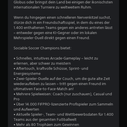
u
Globus oder bringst dein Land bei einigen der ikonischsten
internationalen Turniere zu weltweitem Ruhm.
n
Wenn du hingegen einen schnelleren Nervenkitzel suchst,
g
stürze dich in ein Freundschaftsspiel, in dem du eines der
1.400 enthaltenen Teams gegen ein anderes antreten lässt
e
– entweder gegen eine KI-Gegner oder im lokalen
Mehrspieler-Duell direkt gegen einen Freund.
n
Sociable Soccer Champions bietet:
• Schnelles, intuitives Arcade-Gameplay – leicht zu
erlernen, aber schwer zu meistern
• Aftertouch, kraftvolle Schüsse, Sprint- und
Energiesysteme
• Zwei-Spieler-Duelle auf der Couch, um die gute alte Zeit
wiederaufleben zu lassen – tritt gegen einen Freund im
ultimativen Face-to-Face-Match an!
• Mehrere Spielweisen: Coach (nur zuschauen), Casual und
Pro
• Über 14.000 FIFPRO-lizenzierte Profispieler zum Sammeln
und Aufwerten
• Aktuelle Spieler-, Team- und Wettbewerbsdaten für 1.400
Teams aus der gesamten Fußballwelt
• Mehr als 80 Trophäen zum Gewinnen