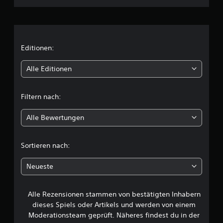
h
n
i
Editionen:
t
Alle Editionen
t
Filtern nach:
l
Alle Bewertungen
i
c
Sortieren nach:
h
Neueste
e
Alle Rezensionen stammen von bestätigten Inhabern
B
dieses Spiels oder Artikels und werden von einem
e
Moderationsteam geprüft. Näheres findest du in der