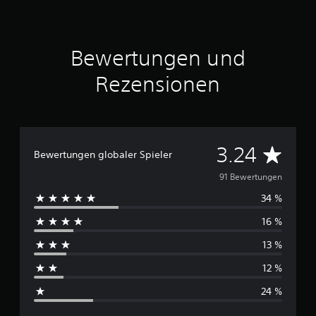
a
u
s
9
Bewertungen und
1
Rezensionen
B
e
w
e
r
D
3.24
t
Bewertungen globaler Spieler
u
u
n
91 Bewertungen
g
34 %
r
e
n
16 %
c
13 %
h
12 %
s
24 %
c