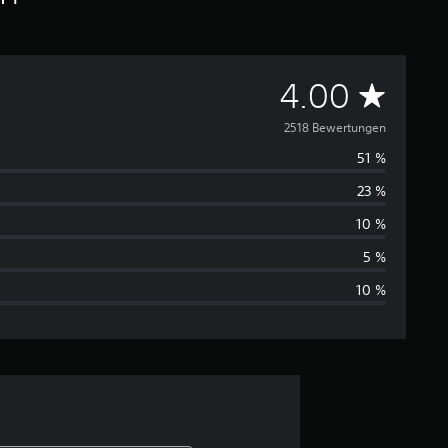
D
4.00
u
2518 Bewertungen
51 %
r
23 %
c
10 %
h
5 %
10 %
s
c
h
n