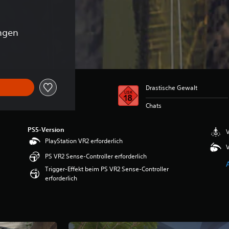
ngen
Drastische Gewalt
Chats
PS5-Version
V
PlayStation VR2 erforderlich
V
PS VR2 Sense-Controller erforderlich
Trigger-Effekt beim PS VR2 Sense-Controller
erforderlich