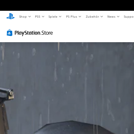
Shop
PS5
Spiele
PS Plus
Zubehör
News
Suppo