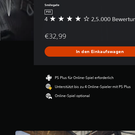
Smilegate
PS5
4
2,5.000 Bewertu
D
u
r
€32,99
c
h
s
In den Einkaufswagen
c
h
n
i
t
PS Plus für Online-Spiel erforderlich
t
Unterstützt bis zu 4 Online-Spieler mit PS Plus
l
i
Online-Spiel optional
c
h
e
B
e
w
e