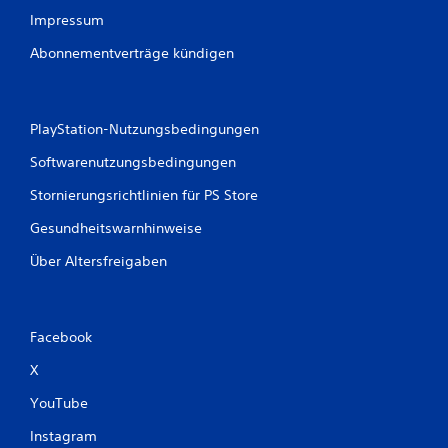
e
n
Impressum
,
Abonnementverträge kündigen
i
n
d
e
r
PlayStation-Nutzungsbedingungen
d
Softwarenutzungsbedingungen
u
d
Stornierungsrichtlinien für PS Store
a
s
Gesundheitswarnhinweise
S
p
Über Altersfreigaben
i
e
l
e
Facebook
n
f
X
o
l
YouTube
g
e
Instagram