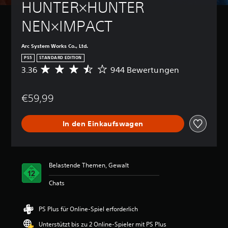
HUNTER×HUNTER 
k
e
NEN×IMPACT
i
t
s
Arc System Works Co., Ltd.
g
PS5
STANDARD EDITION
r
3.36
944 Bewertungen
D
a
u
d
r
(
€59,99
c
e
h
s
i
In den Einkaufswagen
c
n
h
f
n
a
i
c
t
Belastende Themen, Gewalt
h
t
)
l
Chats
i
D
c
u
h
k
PS Plus für Online-Spiel erforderlich
e
a
Unterstützt bis zu 2 Online-Spieler mit PS Plus
B
n