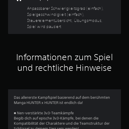
t
4
Anpassbarer Schwierigkeitsgrad (einfach),
ü
Spielgeschwindigkeit (einfach),
b
4
Steuerelementübersicht, Übungsmodus,
e
Spiel wird pausiert
r
s
B
i
c
e
h
Informationen zum Spiel
t
w
D
und rechtliche Hinweise
u
e
k
a
r
n
n
t
s
Das allererste Kampfspiel basierend auf dem berühmten
t
Manga HUNTER x HUNTER ist endlich da!
u
d
i
■ Nen-verstärkte 3v3-Teamkämpfe
n
e
Begib dich auf epische 3v3-Kämpfe, bei denen die
B
Kompatibilität der Charaktere und die Teamstruktur der
g
e
Schlüssel zu deinem Sieg sein werden!