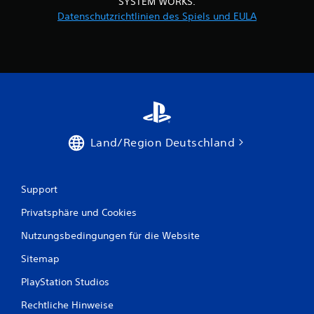
SYSTEM WORKS.
m
Datenschutzrichtlinien des Spiels und EULA
S
p
i
e
l
e
i
n
e
U
Land/Region Deutschland
m
g
e
b
Support
u
Privatsphäre und Cookies
n
g
Nutzungsbedingungen für die Website
b
e
Sitemap
n
u
PlayStation Studios
t
z
Rechtliche Hinweise