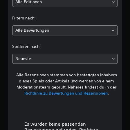
t
Alle Editionen
Z
e
t
i
Filtern nach:
t
l
o
d
Alle Bewertungen
i
e
r
c
s
Sortieren nach:
p
h
e
Neueste
z
e
i
e
Alle Rezensionen stammen von bestätigten Inhabern
B
l
dieses Spiels oder Artikels und werden von einem
l
e
Moderationsteam geprüft. Näheres findest du in der
b
e
Richtlinie zu Bewertungen und Rezensionen
.
w
i
m
e
A
u
r
s
Es wurden keine passenden
f
ü
Bewertungen gefunden. Probiere