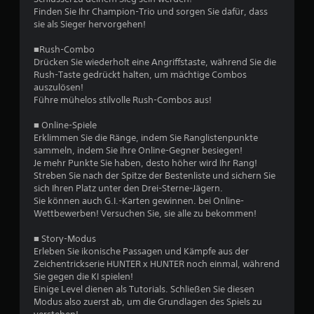
l
Finden Sie Ihr Champion-Trio und sorgen Sie dafür, dass
e
e
sie als Sieger hervorgehen!
g
n
u
■Rush-Combo
n
Drücken Sie wiederholt eine Angriffstaste, während Sie die
g
Rush-Taste gedrückt halten, um mächtige Combos
e
auszulösen!
n
Führe mühelos stilvolle Rush-Combos aus!
d
e
■ Online-Spiele
r
Erklimmen Sie die Ränge, indem Sie Ranglistenpunkte
S
sammeln, indem Sie Ihre Online-Gegner besiegen!
t
Je mehr Punkte Sie haben, desto höher wird Ihr Rang!
e
Streben Sie nach der Spitze der Bestenliste und sichern Sie
u
sich Ihren Platz unter den Drei-Sterne-Jägern.
e
Sie können auch G.I.-Karten gewinnen. bei Online-
r
Wettbewerben! Versuchen Sie, sie alle zu bekommen!
e
l
■ Story-Modus
e
Erleben Sie ikonische Passagen und Kämpfe aus der
m
Zeichentrickserie HUNTER x HUNTER noch einmal, während
e
Sie gegen die KI spielen!
n
Einige Level dienen als Tutorials. Schließen Sie diesen
t
Modus also zuerst ab, um die Grundlagen des Spiels zu
e