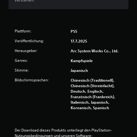
verstehen!
d
e
s
S
p
i
Plattform:
PS5
e
Veröffentlichung:
17.7.2025
l
s
Herausgeber:
Arc System Works Co., Ltd.
j
e
Genres:
Kampfspiele
d
e
Stimme:
Japanisch
r
Bildschirmsprachen:
z
Chinesisch (Traditionell),
e
Chinesisch (Vereinfacht),
i
Deutsch, Englisch,
t
Französisch (Frankreich),
e
Italienisch, Japanisch,
i
Koreanisch, Spanisch
n
s
e
h
Der Download dieses Produkts unterliegt den PlayStation-
e
Nutzungsbedingungen und unseren Software-