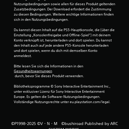
n
Nutzungsbedingungen sowie allen für dieses Produkt geltenden 
.
Zusatzbedingungen. Der Download erfordert die Zustimmung 
zu diesen Bedingungen. Weitere wichtige Informationen finden 
sich in den Nutzungsbedingungen.
Ü
b
Du kannst diesen Inhalt auf die PS5-Hauptkonsole, die (über die 
u
Einstellung „Konsolenfreigabe und Offline-Spiel“) mit deinem 
n
Konto verknüpft ist, herunterladen und dort spielen. Du kannst 
g
den Inhalt auch auf jede andere PS5-Konsole herunterladen 
und dort spielen, wenn du dich mit demselben Konto 
s
anmeldest.
m
o
Bitte lesen Sie sich die Informationen in den 
d
Gesundheitswarnungen
u
 durch, bevor Sie dieses Produkt verwenden.
s
Bibliotheksprogramme © Sony Interactive Entertainment Inc., 
D
unter exklusiver Lizenz für Sony Interactive Entertainment 
u
Europe. Es gelten die Software-Nutzungsbedingungen. 
k
Vollständige Nutzungsrechte unter eu.playstation.com/legal.
a
n
n
s
t
©P1998-2025 ©V・N・M ©bushiroad Published by ARC
i